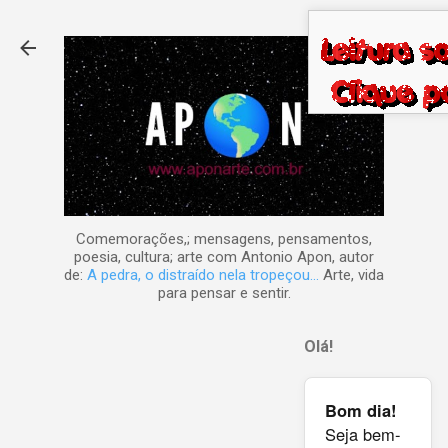
Pular para o conteúdo principal
Comemorações,; mensagens, pensamentos,
poesia, cultura; arte com Antonio Apon, autor
de:
A pedra, o distraído nela tropeçou...
Arte, vida
para pensar e sentir.
Olá!
Bom dia!
Seja bem-