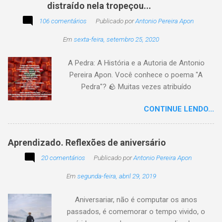
distraído nela tropeçou...
poesia, pensamento, mensagem… Sobre uma
imagem postada a cada quinzena. Acima, a
106 comentários
Publicado por
Antonio Pereira Apon
imagem sugerida. Abaixo, a minha 2ª
Em
sexta-feira, setembro 25, 2020
participação na segunda edição dessa
blogagem coletiva, intitulada: Poetizando e
A Pedra: A História e a Autoria de Antonio
encantando . Segue a sós o caminhante,
Pereira Apon. Você conhece o poema "A
itinerante pensador, sob o céu, sobre o
Pedra"? 🪨 Muitas vezes atribuído
caminho, toca a vida a caminhar. Vem de
erroneamente a autores famosos, este poema
ontem, de outrora, maduro pensar da hora; que
CONTINUE LENDO...
é, na verdade, de autoria de Antonio Pereira
não tarda, não demora,
Apon, publicado pela primeira vez em 1999 no
livro Essência. A obra reflete sobre como a
Aprendizado. Reflexões de aniversário
utilidade de um objeto depende da perspectiva
20 comentários
de quem o usa. Se você encontrar este texto
Publicado por
Antonio Pereira Apon
circulando com o autor "Desconhecido" ou
Em
segunda-feira, abril 29, 2019
creditado a outros nomes, ajude-nos a
preservar a verdade histórica e literária
Aniversariar, não é computar os anos
compartilhando o crédito correto.
passados, é comemorar o tempo vivido, o