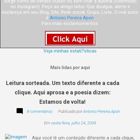
surge como de Renato Russo ou sem citar a autoria (Sobretudo
no Instagram). Peço ao amigo leitor. Que divulgue, alerte e
esclareça em seu Blog, Site, Rede social, Grupo, Lista...O real autor
é
Antonio Pereira Apon
.
Para mais esclarecimentos:
Veja minhas estati?sticas
Mais lidas por aqui
Leitura sorteada. Um texto diferente a cada
clique. Aqui aprosa e a poesia dizem:
Estamos de volta!
8 comentários
Publicado por
Antonio Pereira Apon
Em
sexta-feira, julho 24, 2009
Aqui você lê um conteúdo diferente a cada clique,