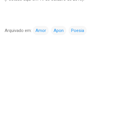
Arquivado em:
Amor
Apon
Poesia
C
o
m
e
n
t
á
r
i
o
s