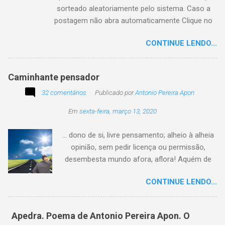
sorteado aleatoriamente pelo sistema. Caso a
postagem não abra automaticamente Clique no
texto animado a seguir:
CONTINUE LENDO...
Caminhante pensador
32 comentários
Publicado por
Antonio Pereira Apon
Em
sexta-feira, março 13, 2020
... dono de si, livre pensamento; alheio à alheia
opinião, sem pedir licença ou permissão,
desembesta mundo afora, aflora! Aquém de
quem não é da conta, sem tutela e sem patrão,
CONTINUE LENDO...
sem pitaco, intromissão... Antonio Pereira
Apon. No blog Filosofando na vida , a
professora Lourdes nos convida a escrever
Apedra. Poema de Antonio Pereira Apon. O
uma frase, verso,