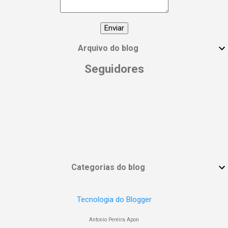
#DiaInternacionalDaMulher
#EmpoderamentoFeminino
#MulheresPoderosas #VocêÉUmaDeusa
Arquivo do blog
Seguidores
Categorias do blog
Tecnologia do Blogger
Antonio Pereira Apon