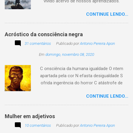
vívido acervo de nossos aprendizados.
Tesouro atemporal e transcendente do nosso
CONTINUE LENDO...
existir. Há quem simplesmente assista o tempo
e a vida passarem. Mas, há também quem
assuma a autoria do seu viver. Tem quem
Acróstico da consciência negra
apenas passe alheio a tudo, tem quem aprenda
31 comentários
com o passar... Eu tenho aprendido:
Publicado por
Antonio Pereira Apon
Em
domingo, novembro 08, 2020
C onsciência da humana igualdade O ntem
apartada pela cor N efasta desigualdade S
ofrida ingerência do horror C atástrofe de
preconceito I nclusão agora infinda E coa no
CONTINUE LENDO...
tempo o preito N egritude sempre linda C ultura
multicolor I rmanados na cidadania A gentes
todos do amor
Mulher em adjetivos
10 comentários
Publicado por
Antonio Pereira Apon