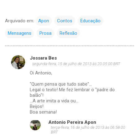
Arquivado em:
Apon
Contos
Educação
Mensagens
Prosa
Reflexão
Jossara Bes
C
segunda-feira, 15 de julho de 2013 às 20:05:00 BRT
o
Oi Antonio,
m
"Quem pensa que tudo sabe"...
e
Legal o texto! Me fez lembrar o "padre do
balão"!
n
...A arte imita a vida ou...
t
Beijos!
Boa semana!
á
r
Antonio Pereira Apon
terça-feira, 16 de julho de 2013 às 06:58:00
i
BRT