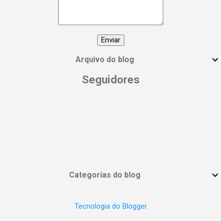
conhece e vamos espalhar essa energia!
#DiaInternacionalDaMulher
#EmpoderamentoFeminino
#MulheresPoderosas #VocêÉUmaDeusa
Arquivo do blog
Seguidores
Categorias do blog
Tecnologia do Blogger