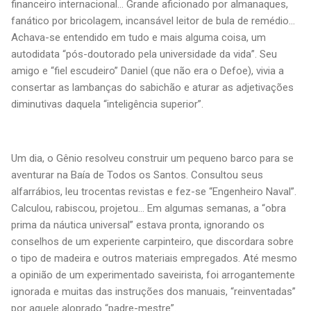
financeiro internacional... Grande aficionado por almanaques,
fanático por bricolagem, incansável leitor de bula de remédio...
Achava-se entendido em tudo e mais alguma coisa, um
autodidata “pós-doutorado pela universidade da vida”. Seu
amigo e “fiel escudeiro” Daniel (que não era o Defoe), vivia a
consertar as lambanças do sabichão e aturar as adjetivações
diminutivas daquela “inteligência superior”.
Um dia, o Gênio resolveu construir um pequeno barco para se
aventurar na Baía de Todos os Santos. Consultou seus
alfarrábios, leu trocentas revistas e fez-se “Engenheiro Naval”.
Calculou, rabiscou, projetou... Em algumas semanas, a “obra
prima da náutica universal” estava pronta, ignorando os
conselhos de um experiente carpinteiro, que discordara sobre
o tipo de madeira e outros materiais empregados. Até mesmo
a opinião de um experimentado saveirista, foi arrogantemente
ignorada e muitas das instruções dos manuais, “reinventadas”
por aquele aloprado “padre-mestre”.