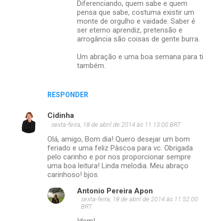
o
Diferenciando, quem sabe e quem
pensa que sabe, costuma existir um
s
monte de orgulho e vaidade. Saber é
ser eterno aprendiz, pretensão e
arrogância são coisas de gente burra.
Um abração e uma boa semana para ti
também.
RESPONDER
Cidinha
sexta-feira, 18 de abril de 2014 às 11:13:00 BRT
Olá, amigo, Bom dia! Quero desejar um bom
feriado e uma feliz Pàscoa para vc. Obrigada
pelo carinho e por nos proporcionar sempre
uma boa leitura! Linda melodia. Meu abraço
carinhoso! bjos.
Antonio Pereira Apon
sexta-feira, 18 de abril de 2014 às 11:52:00
BRT
Idem!