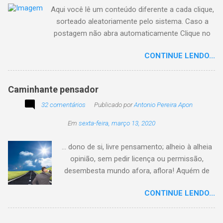
Aqui você lê um conteúdo diferente a cada clique,
sorteado aleatoriamente pelo sistema. Caso a
postagem não abra automaticamente Clique no
texto animado a seguir:
CONTINUE LENDO...
Caminhante pensador
32 comentários
Publicado por
Antonio Pereira Apon
Em
sexta-feira, março 13, 2020
... dono de si, livre pensamento; alheio à alheia
opinião, sem pedir licença ou permissão,
desembesta mundo afora, aflora! Aquém de
quem não é da conta, sem tutela e sem patrão,
CONTINUE LENDO...
sem pitaco, intromissão... Antonio Pereira
Apon. No blog Filosofando na vida , a
professora Lourdes nos convida a escrever