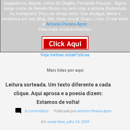
plagiadores, depois, como de Chaplin, Fernando Pessoa... Agora
surge como de Renato Russo ou sem citar a autoria (Sobretudo
no Instagram). Peço ao amigo leitor. Que divulgue, alerte e
esclareça em seu Blog, Site, Rede social, Grupo, Lista...O real autor
é
Antonio Pereira Apon
.
Para mais esclarecimentos:
Veja minhas estati?sticas
Mais lidas por aqui
Leitura sorteada. Um texto diferente a cada
clique. Aqui aprosa e a poesia dizem:
Estamos de volta!
8 comentários
Publicado por
Antonio Pereira Apon
Em
sexta-feira, julho 24, 2009