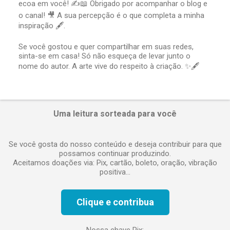
t
ecoa em você! ✍️📖 Obrigado por acompanhar o blog e
a
o canal! 🎥 A sua percepção é o que completa a minha
r
inspiração 🖋️.
u
m
Se você gostou e quer compartilhar em suas redes,
c
sinta-se em casa! Só não esqueça de levar junto o
o
nome do autor. A arte vive do respeito à criação. ✨🖋️
m
e
n
t
á
Uma leitura sorteada para você
r
i
o
Se você gosta do nosso conteúdo e deseja contribuir para que
possamos continuar produzindo.
Aceitamos doações via: Pix, cartão, boleto, oração, vibração
positiva...
Clique e contribua
Nossa chave Pix: