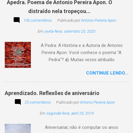
Apedra. Poema de Antonio Pereira Apon. O
uma frase, verso,
distraído nela tropeçou...
poesia, pensamento, mensagem… Sobre uma
imagem postada a cada quinzena. Acima, a
106 comentários
Publicado por
Antonio Pereira Apon
imagem sugerida. Abaixo, a minha 2ª
Em
sexta-feira, setembro 25, 2020
participação na segunda edição dessa
blogagem coletiva, intitulada: Poetizando e
A Pedra: A História e a Autoria de Antonio
encantando . Segue a sós o caminhante,
Pereira Apon. Você conhece o poema "A
itinerante pensador, sob o céu, sobre o
Pedra"? 🪨 Muitas vezes atribuído
caminho, toca a vida a caminhar. Vem de
erroneamente a autores famosos, este poema
ontem, de outrora, maduro pensar da hora; que
CONTINUE LENDO...
é, na verdade, de autoria de Antonio Pereira
não tarda, não demora,
Apon, publicado pela primeira vez em 1999 no
livro Essência. A obra reflete sobre como a
Aprendizado. Reflexões de aniversário
utilidade de um objeto depende da perspectiva
20 comentários
de quem o usa. Se você encontrar este texto
Publicado por
Antonio Pereira Apon
circulando com o autor "Desconhecido" ou
Em
segunda-feira, abril 29, 2019
creditado a outros nomes, ajude-nos a
preservar a verdade histórica e literária
Aniversariar, não é computar os anos
compartilhando o crédito correto.