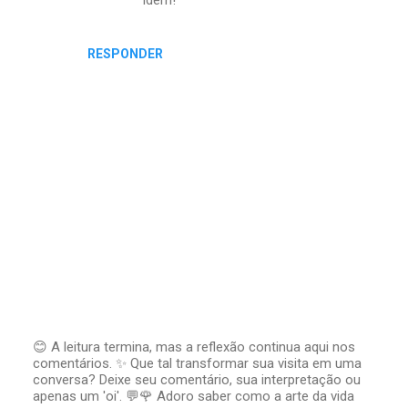
RESPONDER
😊 A leitura termina, mas a reflexão continua aqui nos
comentários. ✨ Que tal transformar sua visita em uma
P
conversa? Deixe seu comentário, sua interpretação ou
o
apenas um 'oi'. 💬🌹 Adoro saber como a arte da vida
s