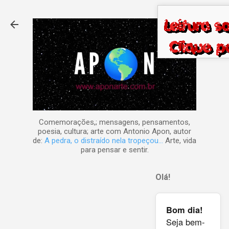
Pular para o conteúdo principal
Comemorações,; mensagens, pensamentos,
poesia, cultura; arte com Antonio Apon, autor
de:
A pedra, o distraído nela tropeçou...
Arte, vida
para pensar e sentir.
Olá!
Bom dia!
Seja bem-