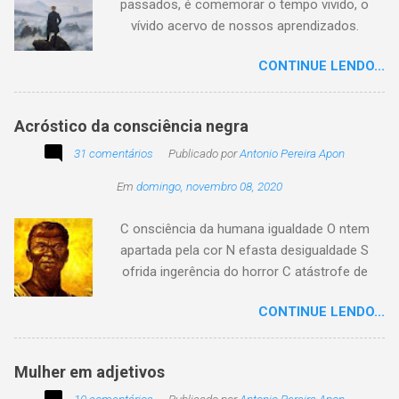
passados, é comemorar o tempo vivido, o
vívido acervo de nossos aprendizados.
Tesouro atemporal e transcendente do nosso
CONTINUE LENDO...
existir. Há quem simplesmente assista o tempo
e a vida passarem. Mas, há também quem
assuma a autoria do seu viver. Tem quem
Acróstico da consciência negra
apenas passe alheio a tudo, tem quem aprenda
31 comentários
com o passar... Eu tenho aprendido:
Publicado por
Antonio Pereira Apon
Em
domingo, novembro 08, 2020
C onsciência da humana igualdade O ntem
apartada pela cor N efasta desigualdade S
ofrida ingerência do horror C atástrofe de
preconceito I nclusão agora infinda E coa no
CONTINUE LENDO...
tempo o preito N egritude sempre linda C ultura
multicolor I rmanados na cidadania A gentes
todos do amor
Mulher em adjetivos