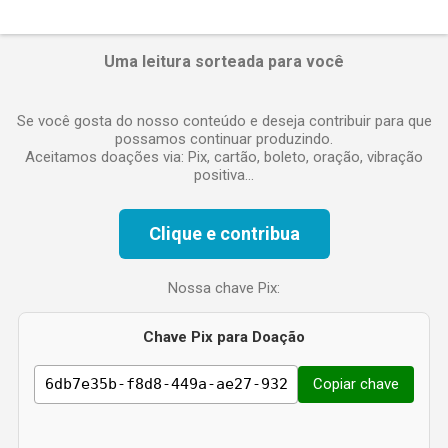
n
t
á
Uma leitura sorteada para você
r
i
o
Se você gosta do nosso conteúdo e deseja contribuir para que
possamos continuar produzindo.
Aceitamos doações via: Pix, cartão, boleto, oração, vibração
positiva...
Clique e contribua
Nossa chave Pix:
Chave Pix para Doação
Copiar chave