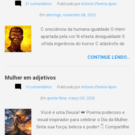
31 comentários
com o passar... Eu tenho aprendido:
Publicado por
Antonio Pereira Apon
Em
domingo, novembro 08, 2020
C onsciência da humana igualdade O ntem
apartada pela cor N efasta desigualdade S
ofrida ingerência do horror C atástrofe de
preconceito I nclusão agora infinda E coa no
CONTINUE LENDO...
tempo o preito N egritude sempre linda C ultura
multicolor I rmanados na cidadania A gentes
todos do amor
Mulher em adjetivos
10 comentários
Publicado por
Antonio Pereira Apon
Em
quinta-feira, março 05, 2026
Você é uma Deusa! 👑 Poema poderoso e
visual inspirador para celebrar o Dia da Mulher.
Sinta sua força, beleza e poder! 👇 Compartilhe
a energia! #DiaDaMulher Se prepare para ter