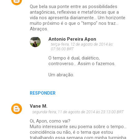
Que bela sua ponte entre as possibilidades
antagônicas, reflexivas e metafóricas que a
vida nos apresenta diariamente... Um horizonte
muito próximo é o que o "tempo" nos traz...
Abraços.
Antonio Pereira Apon
terça-feira, 12 de agosto de 2014 às
07:56:00 BRT
O tempo é dual, dialético,
controverso... Assim o fazemos.
Um abração.
RESPONDER
Vane M.
segunda-feira, 11 de agosto de 2014 às 23:13:00 BRT
Oi, Apon, como vai?
Muito interessante seu poema sobre o tempo...
coincidência ou não, é o tema que estou
trabalhando essa semana com minha turminha