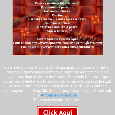
Esse meu poema: A pedra. Continua aparecendo na Internet em
versões equivocadas: Primeiro o “Autor desconhecido” e os
plagiadores, depois, como de Chaplin, Fernando Pessoa... Agora
surge como de Renato Russo ou sem citar a autoria (Sobretudo
no Instagram). Peço ao amigo leitor. Que divulgue, alerte e
esclareça em seu Blog, Site, Rede social, Grupo, Lista...O real autor
é
Antonio Pereira Apon
.
Para mais esclarecimentos: