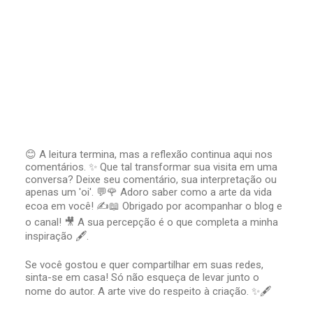
😊 A leitura termina, mas a reflexão continua aqui nos
comentários. ✨ Que tal transformar sua visita em uma
P
conversa? Deixe seu comentário, sua interpretação ou
o
apenas um 'oi'. 💬🌹 Adoro saber como a arte da vida
s
t
ecoa em você! ✍️📖 Obrigado por acompanhar o blog e
a
o canal! 🎥 A sua percepção é o que completa a minha
r
inspiração 🖋️.
u
m
Se você gostou e quer compartilhar em suas redes,
c
sinta-se em casa! Só não esqueça de levar junto o
o
nome do autor. A arte vive do respeito à criação. ✨🖋️
m
e