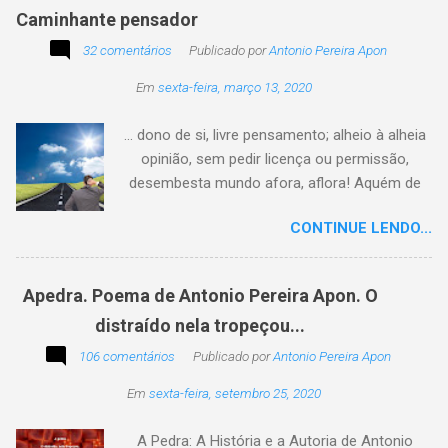
Caminhante pensador
32 comentários
Publicado por
Antonio Pereira Apon
Em
sexta-feira, março 13, 2020
... dono de si, livre pensamento; alheio à alheia
opinião, sem pedir licença ou permissão,
desembesta mundo afora, aflora! Aquém de
quem não é da conta, sem tutela e sem patrão,
CONTINUE LENDO...
sem pitaco, intromissão... Antonio Pereira
Apon. No blog Filosofando na vida , a
professora Lourdes nos convida a escrever
Apedra. Poema de Antonio Pereira Apon. O
uma frase, verso,
distraído nela tropeçou...
poesia, pensamento, mensagem… Sobre uma
imagem postada a cada quinzena. Acima, a
106 comentários
Publicado por
Antonio Pereira Apon
imagem sugerida. Abaixo, a minha 2ª
Em
sexta-feira, setembro 25, 2020
participação na segunda edição dessa
blogagem coletiva, intitulada: Poetizando e
A Pedra: A História e a Autoria de Antonio
encantando . Segue a sós o caminhante,