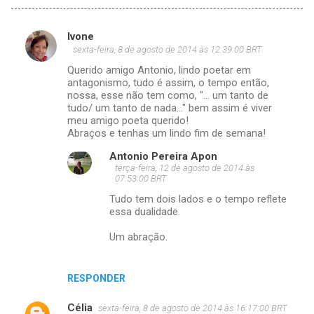
Ivone
C
sexta-feira, 8 de agosto de 2014 às 12:39:00 BRT
o
Querido amigo Antonio, lindo poetar em
m
antagonismo, tudo é assim, o tempo então,
nossa, esse não tem como, "... um tanto de
e
tudo/ um tanto de nada..." bem assim é viver
meu amigo poeta querido!
n
Abraços e tenhas um lindo fim de semana!
t
Antonio Pereira Apon
á
terça-feira, 12 de agosto de 2014 às
07:53:00 BRT
r
Tudo tem dois lados e o tempo reflete
i
essa dualidade.
o
Um abração.
s
RESPONDER
Célia
sexta-feira, 8 de agosto de 2014 às 16:17:00 BRT