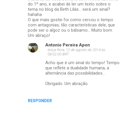
do 1º ano, e acabei de ler um texto sobre o
tema no blog da Beth Lilás... será um sinal?
hahaha
O que mais gostei foi como cercou o tempo
com antagonias, tão características dele, que
pode ser o algoz ou o bálsamo... Muito bom.
Um abraço!
Antonio Pereira Apon
terça-feira, 12 de agosto de 2014 às
08:02:00 BRT
Acho que é um sinal do tempo! Tempo
que reflete a dualidade humana, a
alternância das possibilidades...
Obrigado. Um abração.
RESPONDER