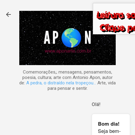
Pular para o conteúdo principal
Comemorações,; mensagens, pensamentos,
poesia, cultura; arte com Antonio Apon, autor
de:
A pedra, o distraído nela tropeçou...
Arte, vida
para pensar e sentir.
Olá!
Bom dia!
Seja bem-