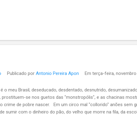
o
Publicado por
Antonio Pereira Apon
Em
terça-feira, novembro
é o meu Brasil; deseducado, desdentado, desnutrido, desumanizado
s, prostituem-se nos guetos das "monstropólis", e as chacinas mos
 crime de pobre nascer. Em um circo mal "collorido" anões sem gr
de sumir com o dinheiro do pão, do velho que morre na fila, da esc