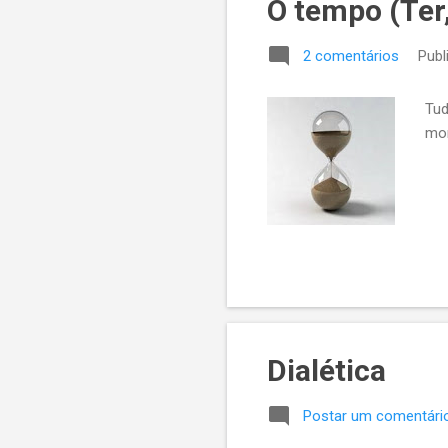
O tempo (Ter, 
2 comentários
Publ
Tud
mor
Dialética
Postar um comentári