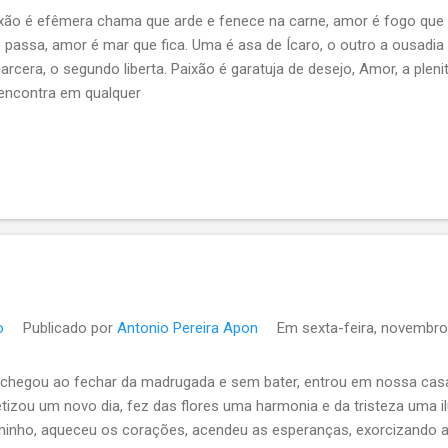
xão é efêmera chama que arde e fenece na carne, amor é fogo que 
 passa, amor é mar que fica. Uma é asa de Ícaro, o outro a ousadia
arcera, o segundo liberta. Paixão é garatuja de desejo, Amor, a pleni
encontra em qualquer
o
Publicado por
Antonio Pereira Apon
Em
sexta-feira, novembro
 chegou ao fechar da madrugada e sem bater, entrou em nossa casa, 
tizou um novo dia, fez das flores uma harmonia e da tristeza uma i
inho, aqueceu os corações, acendeu as esperanças, exorcizando a