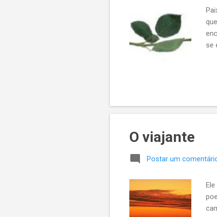
Pai
que
enc
se 
O viajante
Postar um comentári
Ele
poe
cam