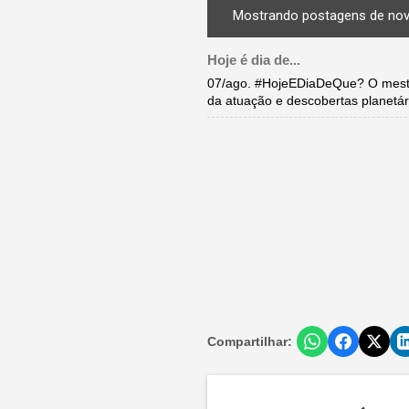
Mostrando postagens de no
Hoje é dia de...
07/ago. #HojeEDiaDeQue? O mestr
da atuação e descobertas planetár
Compartilhar: