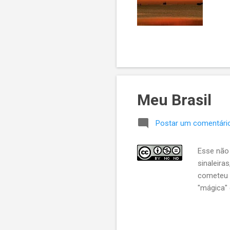
Meu Brasil
Postar um comentári
Esse não 
sinaleira
cometeu o
"mágica" 