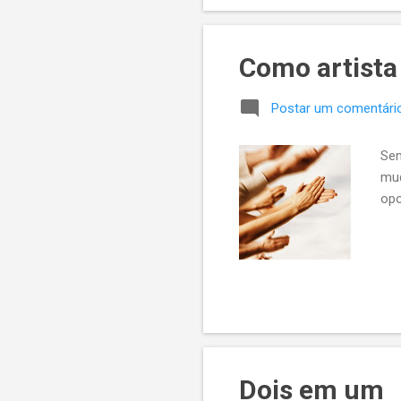
Como artista
Postar um comentári
Sem
mud
opo
Dois em um