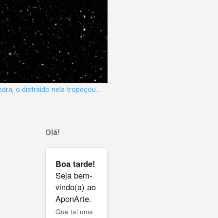
dra, o distraído nela tropeçou...
Olá!
Boa tarde!
Seja bem-
vindo(a) ao
AponArte.
Que tal uma