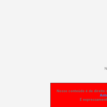
N
Nosso conteúdo é de direito r
Ant
É expressamente