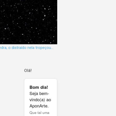
dra, o distraído nela tropeçou...
Olá!
Bom dia!
Seja bem-
vindo(a) ao
AponArte.
Que tal uma