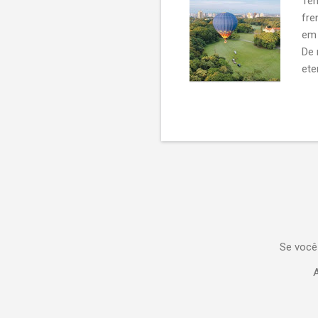
Tem
fre
em 
De 
ete
est
“es
“so
Se você
A