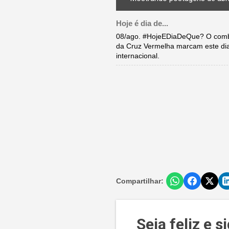
Hoje é dia de...
08/ago. #HojeEDiaDeQue? O comba
da Cruz Vermelha marcam este di
internacional.
Compartilhar:
Seja feliz e 