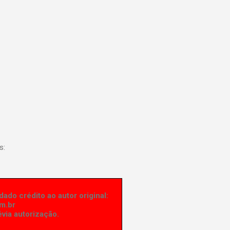
s:
ado crédito ao autor original:
m.br
via autorização.