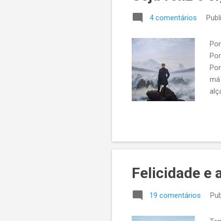
4 comentários
Publ
Por
Por
Por
má 
alç
pre
inu
Felicidade e 
19 comentários
Pub