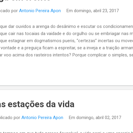
icado por
Antonio Pereira Apon
Em
domingo, abril 23, 2017
que dar ouvidos a arenga do desânimo e escutar os condicionamen
que cair nas tocaias da vaidade e do orgulho ou se embriagar nas
que estagnar em dogmatismos pueris, “certezas” incertas ou move
vontade e a preguiça ficam a espreitar, se a inveja e a traição arm
ar voo acima dos rasteiros intentos? Porque complicar o simples, 
conceito, presunção e egocentrismo? Porque entulhar a brevidade do
tilidades, detritos emocionais e tantas fictícias “necessidades”.
as estações da vida
licado por
Antonio Pereira Apon
Em
domingo, abril 02, 2017