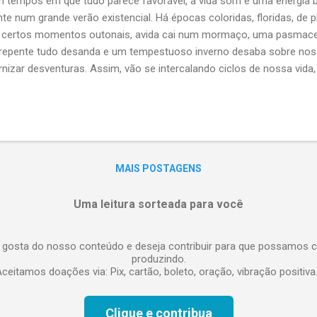
 tempos em que tudo parece favorável, a vida sorri e uma energia 
nte num grande verão existencial. Há épocas coloridas, floridas, de p
certos momentos outonais, avida cai num mormaço, uma pasmaceira
repente tudo desanda e um tempestuoso inverno desaba sobre nos
rnizar desventuras. Assim, vão se intercalando ciclos de nossa vid
ações climáticas, mas, sem a ordem determinada pelo movimento de
tações” da vida se alternam aleatoriamente, sem sequência lógica, p
rteando” sorrisos, lágrimas, alegrias, sofrimentos, sucessos, queda
MAIS POSTAGENS
Uma leitura sorteada para você
 gosta do nosso conteúdo e deseja contribuir para que possamos c
produzindo.
ceitamos doações via: Pix, cartão, boleto, oração, vibração positiva.
Clique e contribua