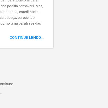
boa nos impulsiona para
lena poesia primaveril. Mas,
 doentia, esterilizante…
sa cabeça, parecendo
a, como uma paráfrase das
 translação da Terra, as
revisibilidade; mesclando,
CONTINUE LENDO...
s…
ontinuar
..