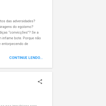
tos das adversidades?
 miragens do egoísmo?
diças “convicções”? Se a
am infame bote. Porque não
se entorpecendo de
 existir, com “urgentes”
CONTINUE LENDO...