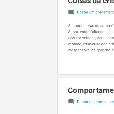
Coisas da cri
Postar um comentári
As montadoras de automóvei
Agora, estão faltando algu
isso for verdade, será bas
verdade, essa crise não é f
irresponsável do governo a
apostaram alto e viram par
o mundo nessa crise imoral
Comportame
Postar um comentári