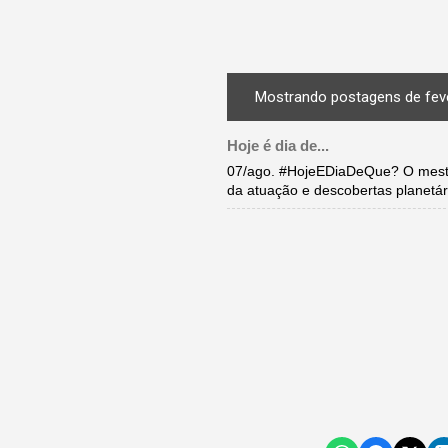
Mostrando postagens de feve
Hoje é dia de...
07/ago. #HojeEDiaDeQue? O mestr
da atuação e descobertas planetár