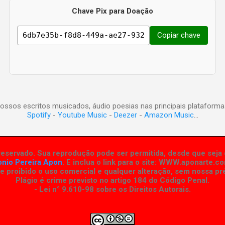
Chave Pix para Doação
Copiar chave
ossos escritos musicados, áudio poesias nas principais plataforma
Spotify
-
Youtube Music
-
Deezer
-
Amazon Music
...
eservado. Sua reprodução pode ser permitida, desde que seja d
onio Pereira Apon
. E inclua o link para o site:
WWW.aponarte.co
 proibido o uso comercial e qualquer alteração, sem nossa pré
Plágio é crime previsto no artigo 184 do Código Penal.
- Lei n° 9.610-98 sobre os Direitos Autorais
.