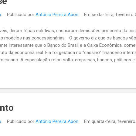
se
o
Publicado por
Antonio Pereira Apon
Em
sexta-feira, fevereiro
s, deram férias coletivas, ensaiaram demissões por conta da cris
ns modelos nas concessionárias. O governo diz que os bancos vão t
tante interessante que o Banco do Brasil e a Caixa Econômica, co
ruto da economia real. Ela foi gestada no “cassino” financeiro intern
mericano. A especulação rolou solta: empresas, bancos, políticos 
te dos seus lucros virar pó. Como essa gente(?) não quer perder 
, para receber socorro dos governos, reféns e/ou cúmplices dessa j
nto
o
Publicado por
Antonio Pereira Apon
Em
quarta-feira, fevereiro