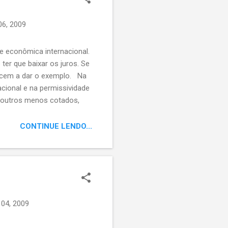
 06, 2009
e econômica internacional.
er que baixar os juros. Se
mecem a dar o exemplo. Na
acional e na permissividade
e outros menos cotados,
absolutamente nada, lançam
ogatina safada. ...
CONTINUE LENDO...
 04, 2009