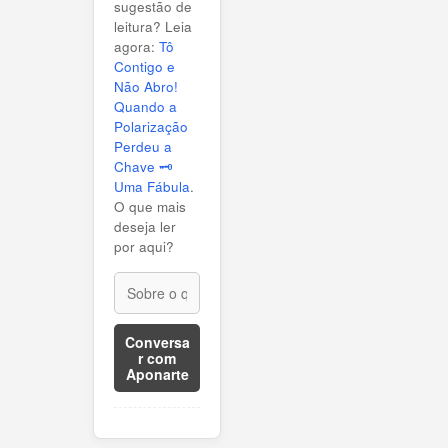
sugestão de
leitura? Leia
agora:
Tô
Contigo e
Não Abro!
Quando a
Polarização
Perdeu a
Chave 🗝️
Uma Fábula
.
O que mais
deseja ler
por aqui?
Conversa
r com
Aponarte