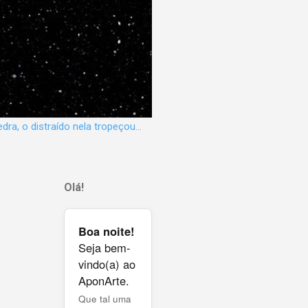
dra, o distraído nela tropeçou...
Olá!
Boa noite!
Seja bem-
vindo(a) ao
AponArte.
Que tal uma