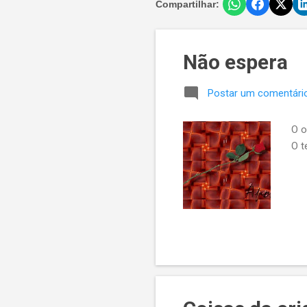
Compartilhar:
Não espera
Postar um comentári
O o
O t