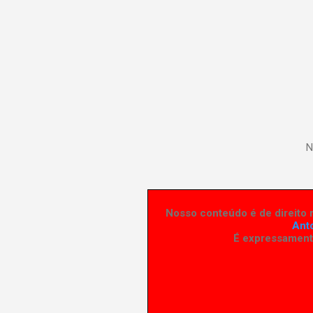
N
Nosso conteúdo é de direito r
Ant
É expressamente