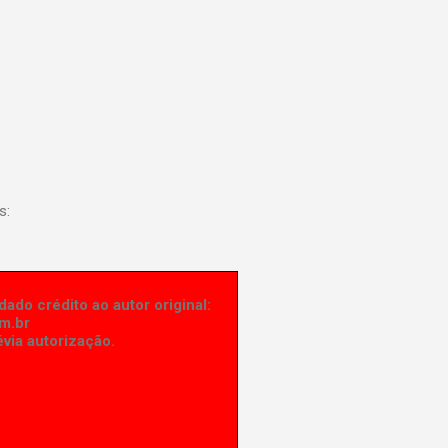
s:
ado crédito ao autor original:
m.br
via autorização.