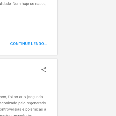
alidade. Num hoje se nasce,
CONTINUE LENDO...
asco, foi ao ar o (segundo
rotagonizado pelo regenerado
Controvérsias e polêmicas à
essário respeito às