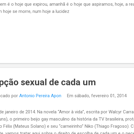
em é o hoje que expirou, amanhã é o hoje que aspiramos, hoje, a re
 hoje se morre, num hoje a lucidez
pção sexual de cada um
icado por
Antonio Pereira Apon
Em
sábado, fevereiro 01, 2014
de janeiro de 2014. Na novela “Amor à vida”, escrita por Walcyr Carr
uns), o primeiro beijo gay masculino da história da TV brasileira, p
ão Félix (Mateus Solano) e seu “carneirinho” Niko (Thiago Fragoso). 
te, vamos tratar aqui sobre o direito de escolha de cada um e o nec