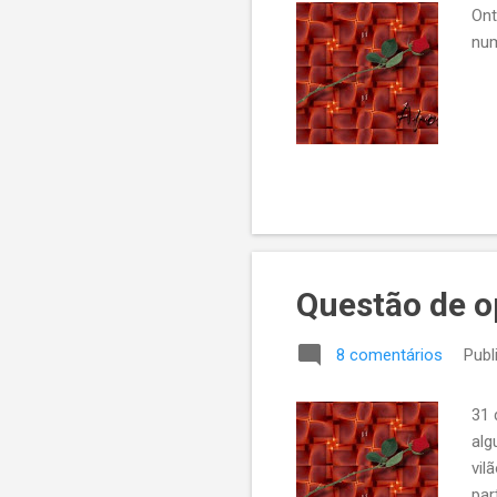
Ont
num
Questão de o
8 comentários
Publ
31 
alg
vil
par