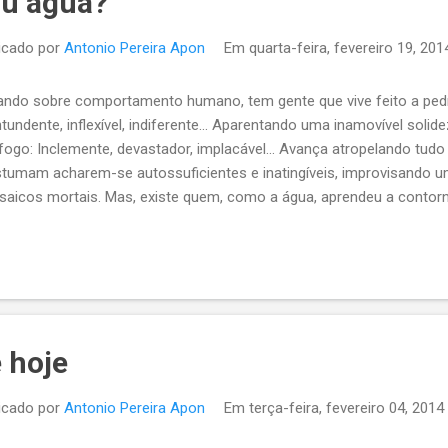
ou água?
icado por
Antonio Pereira Apon
Em
quarta-feira, fevereiro 19, 201
ando sobre comportamento humano, tem gente que vive feito a pedra
tundente, inflexível, indiferente... Aparentando uma inamovível sol
fogo: Inclemente, devastador, implacável... Avança atropelando tudo
tumam acharem-se autossuficientes e inatingíveis, improvisando 
saicos mortais. Mas, existe quem, como a água, aprendeu a contorn
nspor às pedras. Quando falta um caminho pronto, a água inventa o
iltra-se e gota a gota, segue em frente. Paciente, insistente e persist
stas, transformando e polindo a teimosa resistência das jacentes 
 a dia reinventando o tal “jogo de cintura”, para abrir cânions, vales 
idiano. Diante do fogo, a água busca neutralizar, conter o combustív
aredas, debelando as egocêntricas chamas. Por vezes...
 hoje
icado por
Antonio Pereira Apon
Em
terça-feira, fevereiro 04, 2014