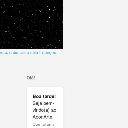
dra, o distraído nela tropeçou...
Olá!
Boa tarde!
Seja bem-
vindo(a) ao
AponArte.
Que tal uma