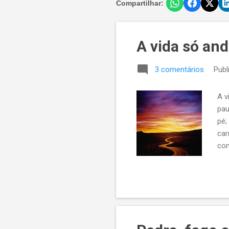
Compartilhar:
A vida só and
3 comentários
Publ
A v
pau
pé;
car
con