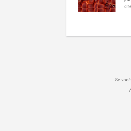
dif
Se você
A