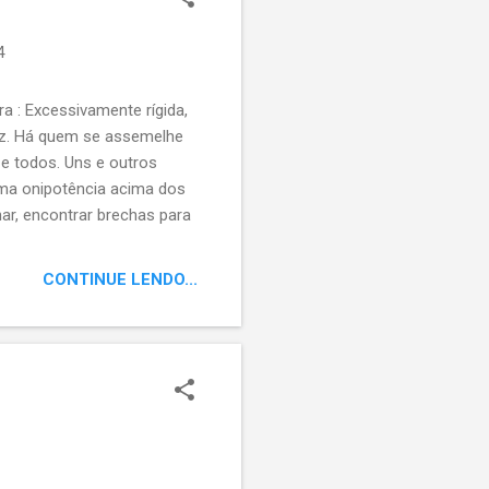
4
 : Excessivamente rígida,
idez. Há quem se assemelhe
 e todos. Uns e outros
uma onipotência acima dos
ar, encontrar brechas para
 seu próprio caminho;
ente, ela vai aparando
CONTINUE LENDO...
pedras. Pessoas assim, vão
entre as pedreiras do
el que alimenta as