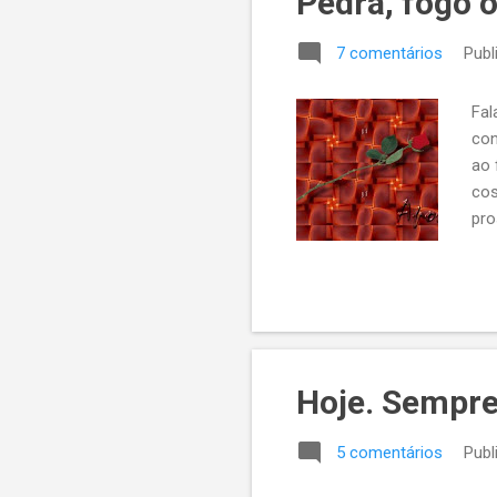
Pedra, fogo 
7 comentários
Publ
Fal
con
ao 
cos
pro
tra
inf
are
dia
cot
lab
Hoje. Sempre
5 comentários
Publ