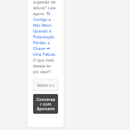
sugestão de
leitura? Leia
agora:
Tô
Contigo e
Não Abro!
Quando a
Polarização
Perdeu a
Chave 🗝️
Uma Fábula
.
O que mais
deseja ler
por aqui?
Conversa
r com
Aponarte