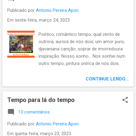
de fundar uma cidade fortaleza para
defender os interesses da coroa
Publicado por
Antonio Pereira Apon
portuguesa, protegendo o território brasileiro
Em
sexta-feira, março 24, 2023
das invasões estrangeiras. Naquela região,
viviam os índios tupinambás, onde, em 1501,
Poético, romântico tempo, qual vento de
Gonçalo Coelho, se entendeu com estes,
outrora, aurora de nós dois; um amor puro,
instalando um marco português, a Ponta do
djavaniana canção, soprar de imorredoura
Padrão, na entrada da Baía de Todos os
inspiração. Nosso sonho... Nos sonhei num
Santos, exatamente, onde mais tarde, seria
outro tempo, pintura onírica de nós dois.
edificado o atual Farol da Barra. Era 1º de
Como antigamente, a gente: Namorados
novembro, dia de Todos os Santos, o que
enamorados; inspirados, integrados na
CONTINUE LENDO...
inspirou o nome da baía. Dos poucos
natureza ao derredor. A mão na mão,
sobreviventes do naufrágio de um n...
versejar da estação, do bem-me-quer o bem
Tempo para lá do tempo
querer, versos de um amor puro,
“djavaniana” canção. A poesia nos abraça,
13 comentários
nos enlaçam emoções; amor á moda antiga,
aliançar de corações. Tempo de outros
Publicado por
Antonio Pereira Apon
tempos, regressão em sonho, vento que
Em
quinta-feira, março 23, 2023