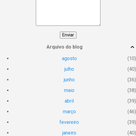
manifesto! 🙌 Compartilhe essa postagem
com todas as mulheres incríveis que você
conhece e vamos espalhar essa energia!
#DiaInternacionalDaMulher
#EmpoderamentoFeminino
#MulheresPoderosas #VocêÉUmaDeusa
Arquivo do blog
agosto
10
julho
40
junho
36
maio
38
abril
39
março
46
fevereiro
39
janeiro
40