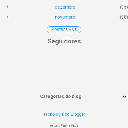
dezembro
35
novembro
38
MOSTRAR MAIS
outubro
19
Seguidores
setembro
12
agosto
18
julho
9
junho
9
maio
3
abril
4
Categorias do blog
março
7
fevereiro
7
Tecnologia do Blogger
janeiro
7
Antonio Pereira Apon