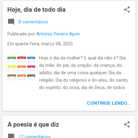
tinha tempo, pra poesia de tempo ter. Amor
de dar seus likes. Conto com você! Obri...
Hoje, dia de todo dia
antigo, que aos novos; inspire, dê abrigo;
permita ao tempo, se fazer poesia, magia de
8 comentários
um poema de amor. Se ainda não se
inscreveu, inscreva-se em nosso canal Apon
Publicado por
Antonio Pereira Apon
na arte do viver. , clique no sininho para
Em
quarta-feira, março 08, 2023
escolher receber nossas notificações, ser
avisado(a) dos vídeos novos. E não esqueça
Hoje é dia da mulher? E qual dia não é? Dia
de dar seus likes. Conto com você!
da mãe, do pai; da oração; da criança, do
Obrigado.
adulto; dia de uma coisa qualquer. Dia da
religião. Dia do religioso e do ateu, do santo,
do espírito, do orixá; dia de Deus, de todos
os santos. Dia do avô, da avó; tem até dia do
riso, como se algum dia pudesse prescindir
CONTINUE LENDO...
de um sorriso. E o poeta tem seu dia, como
se cada dia não inspirasse poesia. Dia dos
A poesia é que diz
namorados, do beijo, do solteiro, do amante;
tem até dia do queijo. Tem dia pra todo dia,
17 comentários