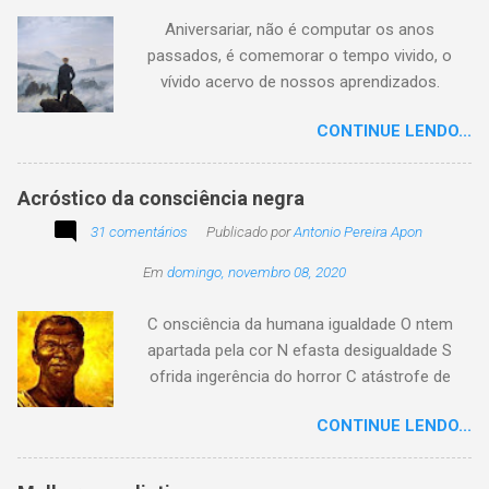
preservar a verdade histórica e literária
Aniversariar, não é computar os anos
compartilhando o crédito correto.
passados, é comemorar o tempo vivido, o
vívido acervo de nossos aprendizados.
Tesouro atemporal e transcendente do nosso
CONTINUE LENDO...
existir. Há quem simplesmente assista o tempo
e a vida passarem. Mas, há também quem
assuma a autoria do seu viver. Tem quem
Acróstico da consciência negra
apenas passe alheio a tudo, tem quem aprenda
31 comentários
Publicado por
Antonio Pereira Apon
com o passar... Eu tenho aprendido:
Em
domingo, novembro 08, 2020
C onsciência da humana igualdade O ntem
apartada pela cor N efasta desigualdade S
ofrida ingerência do horror C atástrofe de
preconceito I nclusão agora infinda E coa no
CONTINUE LENDO...
tempo o preito N egritude sempre linda C ultura
multicolor I rmanados na cidadania A gentes
todos do amor