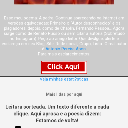
Esse meu poema: A pedra. Continua aparecendo na Internet em
versões equivocadas: Primeiro o “Autor desconhecido” e os
plagiadores, depois, como de Chaplin, Fernando Pessoa... Agora
surge como de Renato Russo ou sem citar a autoria (Sobretudo
no Instagram). Peço ao amigo leitor. Que divulgue, alerte e
esclareça em seu Blog, Site, Rede social, Grupo, Lista...O real autor
é
Antonio Pereira Apon
.
Para mais esclarecimentos:
Veja minhas estati?sticas
Mais lidas por aqui
Leitura sorteada. Um texto diferente a cada
clique. Aqui aprosa e a poesia dizem:
Estamos de volta!