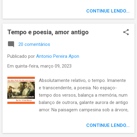
desencaminham; discursando por atalhos
vãos. Armados, desamam; desalmados,
CONTINUE LENDO...
desalmam; misturam política com religião.
Jesus não se encerrou nos claustros, não
Tempo e poesia, amor antigo
se entregou aos faustos, nem às mesuras
palacianas; qual Aristóteles, que ensinava
20 comentários
caminhando, Jesus era peripatético. Essa
gente? Patética! Mente em nome de Deus,
Publicado por
Antonio Pereira Apon
falseia em nome do Cristo; mefistos
Em
quinta-feira, março 09, 2023
fariseus. Joias da hipocrisia, potestades do
moralismo falso. “Hipócritas, bem
Absolutamente relativo, o tempo. Imanente
profetizou de vós Isaías”. Jesus nunca foi
e transcendente, a poesia. No espaço-
do paço, dos passos ele sempre foi;
tempo dos versos, balança a memória, num
caminhando, encaminhando; exemplificando
balanço de outrora, galante aurora de antigo
por caminhos sãos. Se ainda não se
amor. Na paisagem campesina sob a árvore,
inscreveu, inscreva-se em nosso canal Apon
balança a mulher menina, enquanto seu
na arte do viver. , clique no sininho para
pretendente a admira. O tempo gangorra na
CONTINUE LENDO...
escolher receber nossas notificações, ser
poesia, versos de um tempo, em que se
avisado(a) dos vídeos novos. E não esqueça