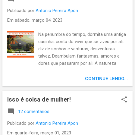
pra lembrar de não esquecer, que todo dia, é
dia de celebrar, homenagear, fazer
Publicado por
Antonio Pereira Apon
acontecer Mas que cronológicos, os dias
Em
sábado, março 04, 2023
são antropológicos; são o que fazemos ser.
Portanto: hoje é dia de todo dia. Se ainda
Na penumbra do tempo, dormita uma antiga
não se inscreveu, inscreva-se em nosso
casinha; conta do viver que se viveu por ali,
canal Apon na arte do viver. , clique no
diz de sonhos e venturas, desventuras
sininho para escolher receber nossas
talvez. Deambulam fantasmas, amores e
notificações, ser avisado(a) dos vídeos
dores que passaram por ali. A natureza
novos. E não esqueça de dar seus likes.
brinca, cirandeia ao derredor, enquanto o véu
Conto com você! Obrigado.
da serração veste as montanhas. Como
CONTINUE LENDO...
disse Pessoa na pessoa do poeta: “O poeta
é um fingidor”. Assim, não sou eu que vos
Isso é coisa de mulher!
digo, é a poesia que versa, reverso de mim.
Capta a inspiração guardada na imagem,
12 comentários
interpreta a paisagem; dos homens, das
coisas, ausentes i presentes, visíveis ou
Publicado por
Antonio Pereira Apon
ocultas. Na penumbra de uma antiga
Em
quarta-feira, março 01, 2023