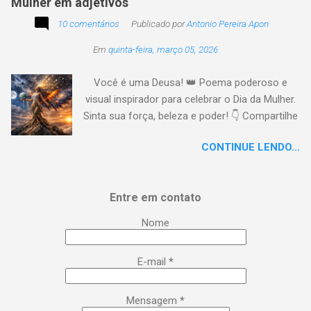
Mulher em adjetivos
10 comentários
Publicado por
Antonio Pereira Apon
Em
quinta-feira, março 05, 2026
Você é uma Deusa! 👑 Poema poderoso e
visual inspirador para celebrar o Dia da Mulher.
Sinta sua força, beleza e poder! 👇 Compartilhe
a energia! #DiaDaMulher Se prepare para ter
CONTINUE LENDO...
arrepios! 👇 Este poema/música é uma
homenagem poética que vai fazer você se
sentir no topo do mundo. 😍 Procurei aqui,
Entre em contato
capturar a essência da mulher em todas as
suas facetas: da força de uma guerreira à
Nome
delicadeza de uma musa, da inteligência
brilhante à sensualidade inspiradora. É um
E-mail
*
lembrete lírico de que você é uma Deusa:
poderosa, empoderada, transformadora e,
acima de tudo, extraordinária. Esse é o seu
Mensagem
*