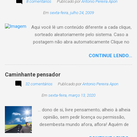
8 comentários
Publicado por
Antonio Pereira Apon
Em
sexta-feira, julho 24, 2009
Aqui você lê um conteúdo diferente a cada clique,
sorteado aleatoriamente pelo sistema. Caso a
postagem não abra automaticamente Clique no
texto animado a seguir:
CONTINUE LENDO...
Caminhante pensador
32 comentários
Publicado por
Antonio Pereira Apon
Em
sexta-feira, março 13, 2020
... dono de si, livre pensamento; alheio à alheia
opinião, sem pedir licença ou permissão,
desembesta mundo afora, aflora! Aquém de
quem não é da conta, sem tutela e sem patrão,