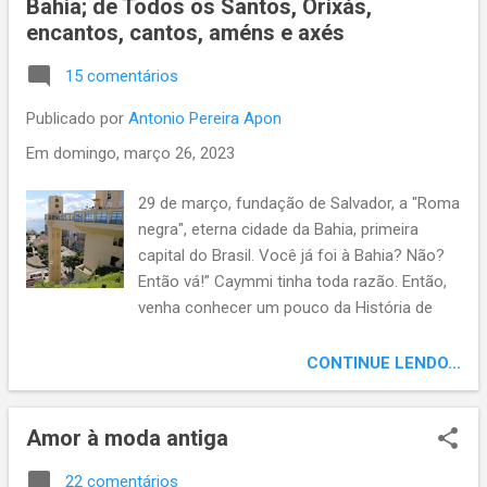
Bahia; de Todos os Santos, Orixás,
vil caterva, fora da treva, não percebe
encantos, cantos, améns e axés
salvação; a sombra não enxerga a paz, nada
além de míope perturbação. Ensombrados
15 comentários
nos assombramos, deliramos em nossas
miragens; perturbados, perturbamos,
Publicado por
Antonio Pereira Apon
desachados, desachamos; enferma
Em
domingo, março 26, 2023
apercepção. Tudo está errado! Certas,
nossas incertezas vãs, impor o erro como
29 de março, fundação de Salvador, a "Roma
acerto; desconcerto de quem se
negra", eterna cidade da Bahia, primeira
desconsertou. Aclimatados à escuridão. A
capital do Brasil. Você já foi à Bahia? Não?
luz nos desafora. Se ainda não se inscreveu,
Então vá!” Caymmi tinha toda razão. Então,
inscreva-se em nosso canal Apon na arte
venha conhecer um pouco da História de
do viver. , clique no sininho para escolher
Salvador, a eterna “Cidade da Bahia”: 29 de
receber nossas notificações, ser avisado(a)
março de 1549, data oficial da fundação de
CONTINUE LENDO...
dos vídeos novos. E não esqueça de dar
Salvador. Tomé de Souza, primeiro
seus likes. Conto com...
governador geral do Brasil, desembarca no
Amor à moda antiga
antigo Arraial do Pereira, a Vila Velha, hoje
Praia do Porto da Barra, com a incumbência
22 comentários