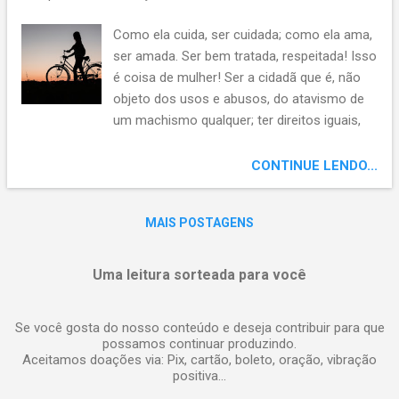
casinha, dormita o tempo. Se ainda não se
inscreveu, inscreva-se em nosso canal Apon
Como ela cuida, ser cuidada; como ela ama,
na arte do viver. , clique no sininho para
ser amada. Ser bem tratada, respeitada! Isso
escolher receber nossas notificações, ser
é coisa de mulher! Ser a cidadã que é, não
avisado(a) dos vídeos novos. E não esqueça
objeto dos usos e abusos, do atavismo de
de dar seus likes. Conto com você!
um machismo qualquer; ter direitos iguais,
Obrigado.
oportunidades plurais; o ser do ser mulher.
Para além de inspiração, ser a sua própria
CONTINUE LENDO...
poesia; feminina magia, desmentindo a
fraqueza, fortaleza! Isso é coisa de mulher!
MAIS POSTAGENS
Ser a pergunta e a resposta, a nova
proposta de um tempo melhor; mãe da mãe,
do pai, do filho, de todo mundo!
Uma leitura sorteada para você
Compartilhar o protagonismo, não ser mera
coadjuvante; não ser quem sempre vem
Se você gosta do nosso conteúdo e deseja contribuir para que
atrás, compartir o ir adiante; ser sujeito
possamos continuar produzindo.
ativo, que não se sujeita, não apassiva. Isso
Aceitamos doações via: Pix, cartão, boleto, oração, vibração
positiva...
sim, é coisa de mulher! Leia abaixo alguns
de nossos escritos tendo a mulher como