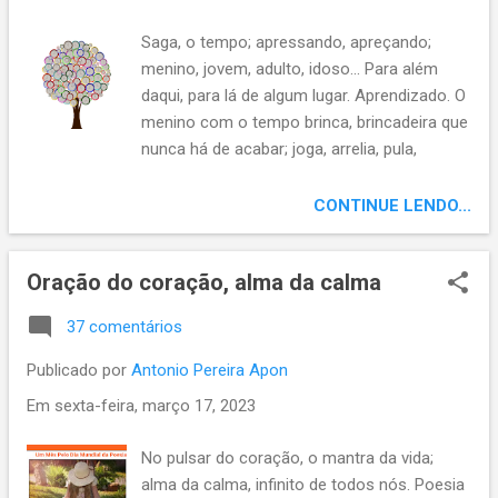
refresca o presente tempo, poética
inspiração. Se ainda não se inscreveu,
Saga, o tempo; apressando, apreçando;
inscreva-se em nosso canal Apon na arte
menino, jovem, adulto, idoso... Para além
do viver. , clique no sininho para escolher
daqui, para lá de algum lugar. Aprendizado. O
receber nossas notificações, ser avisado(a)
menino com o tempo brinca, brincadeira que
dos vídeos novos. E não esqueça de dar
nunca há de acabar; joga, arrelia, pula,
seus likes. Conto com você! Obrigado.
traquina, fantasia… Adolescente, dono do
tempo se julga; abusa, desdenha; afinal, tem
CONTINUE LENDO...
todo o tempo do mundo! Adulto, dominado,
escravizado pelo tempo; apressado e mal
Oração do coração, alma da calma
apreçado, atrás do tempo perdido, corre.
Envelhecido, jaz sem tempo. Aprende, que
37 comentários
para lá do tempo, é tempo de fazer
diferente. Se ainda não se inscreveu,
Publicado por
Antonio Pereira Apon
inscreva-se em nosso canal Apon na arte
Em
sexta-feira, março 17, 2023
do viver. , clique no sininho para escolher
receber nossas notificações, ser avisado(a)
No pulsar do coração, o mantra da vida;
dos vídeos novos. E não esqueça de dar
alma da calma, infinito de todos nós. Poesia
seus likes. Conto com você! Obrigado.