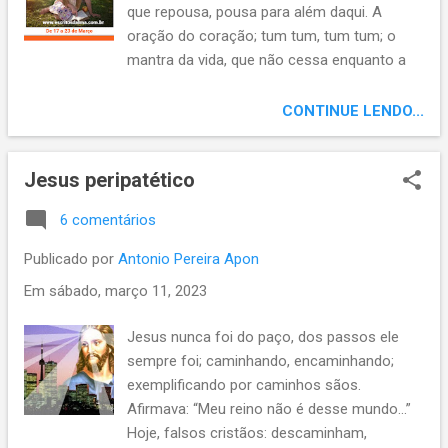
que repousa, pousa para além daqui. A
oração do coração; tum tum, tum tum; o
mantra da vida, que não cessa enquanto a
lida não cessar, não descansa enquanto a
vida, ida, não repousar, não pousar no
CONTINUE LENDO...
infinito, alar o ser até então finito, para a
oração do coração poder voar, a alma da
Jesus peripatético
calma, a essência se eternizar. Fazer-se
poesia a oração, o coração versar para além
6 comentários
do peito, a alma calma ascender do vale
estreito, novo horizonte vislumbrar: Para
Publicado por
Antonio Pereira Apon
além dos livros e das maçãs, dos jardins,
Em
sábado, março 11, 2023
dos afãs. Tum tum, tum tum; tum tum, tum
tum... Se ainda não se inscreveu, inscreva-se
Jesus nunca foi do paço, dos passos ele
em nosso canal Apon na arte do viver. ,
sempre foi; caminhando, encaminhando;
clique no sininho para escolher receber
exemplificando por caminhos sãos.
nossas notificações, ser avisado(a) dos
Afirmava: “Meu reino não é desse mundo...”
vídeos novos. E não esqueça de dar seus
Hoje, falsos cristãos: descaminham,
likes. Conto com você! Obrigado.