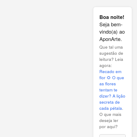
P
o
s
Boa noite!
t
Seja bem-
vindo(a) ao
a
AponArte.
g
Que tal uma
e
sugestão de
n
leitura? Leia
s
agora:
Recado em
flor 🌻 O que
as flores
tentam te
dizer? A lição
secreta de
cada pétala
.
O que mais
deseja ler
por aqui?