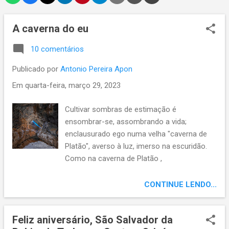
A caverna do eu
10 comentários
Publicado por
Antonio Pereira Apon
Em
quarta-feira, março 29, 2023
Cultivar sombras de estimação é
ensombrar-se, assombrando a vida;
enclausurado ego numa velha "caverna de
Platão", averso à luz, imerso na escuridão.
Como na caverna de Platão ,
ensimesmados, acorrentados às nossas
sombras de estimação; enclausurados,
CONTINUE LENDO...
aclimatados à escuridão. A luz nos
desafora, tudo lá de fora, se afigura
Feliz aniversário, São Salvador da
subversão. Obstinada ignorância, enfurnada