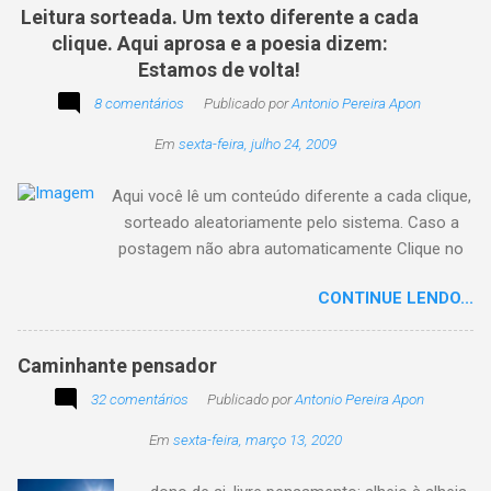
Leitura sorteada. Um texto diferente a cada
clique. Aqui aprosa e a poesia dizem:
Estamos de volta!
8 comentários
Publicado por
Antonio Pereira Apon
Em
sexta-feira, julho 24, 2009
Aqui você lê um conteúdo diferente a cada clique,
sorteado aleatoriamente pelo sistema. Caso a
postagem não abra automaticamente Clique no
texto animado a seguir:
CONTINUE LENDO...
Caminhante pensador
32 comentários
Publicado por
Antonio Pereira Apon
Em
sexta-feira, março 13, 2020