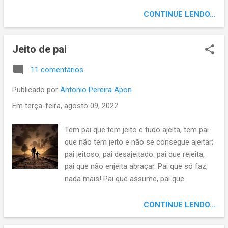
caso do acaso, de nossas tantas
emboladas, um cordel, uma trova. É lenda, é
CONTINUE LENDO...
parlenda, é conto e encanto, é canto, é
renda.
Jeito de pai
11 comentários
Publicado por
Antonio Pereira Apon
Em
terça-feira, agosto 09, 2022
Tem pai que tem jeito e tudo ajeita, tem pai
que não tem jeito e não se consegue ajeitar;
pai jeitoso, pai desajeitado; pai que rejeita,
pai que não enjeita abraçar. Pai que só faz,
nada mais! Pai que assume, pai que
consome, pai que se some; tem pai cabra da
peste, tem o que não passa de uma
CONTINUE LENDO...
verdadeira peste; pai da hora, pai que dá o
fora! Pai inesquecível, pai que é melhor