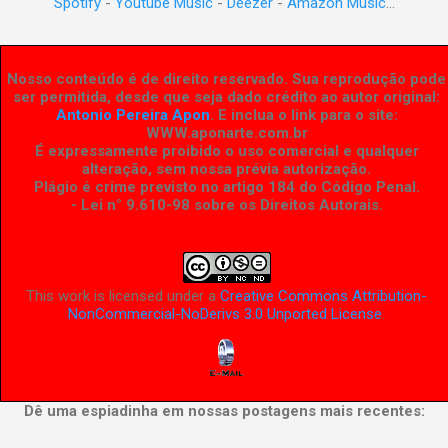
Spotify
-
Youtube Music
-
Deezer
-
Amazon Music
...
Nosso conteúdo é de direito reservado. Sua reprodução pode
ser permitida, desde que seja dado crédito ao autor original:
Antonio Pereira Apon
. E inclua o link para o site:
WWW.aponarte.com.br
É expressamente proibido o uso comercial e qualquer
alteração, sem nossa prévia autorização.
Plágio é crime previsto no artigo 184 do Código Penal.
- Lei n° 9.610-98 sobre os Direitos Autorais
.
This work is licensed under a
Creative Commons Attribution-
NonCommercial-NoDerivs 3.0 Unported License
.
Dê uma espiadinha em nossas postagens mais recentes: