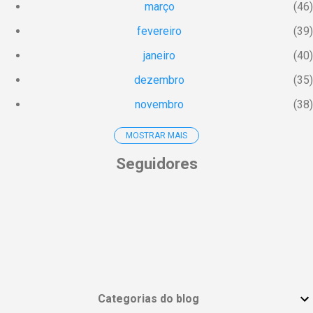
março
46
fevereiro
39
janeiro
40
dezembro
35
novembro
38
MOSTRAR MAIS
outubro
19
Seguidores
setembro
12
agosto
18
julho
9
junho
9
maio
3
abril
4
Categorias do blog
março
7