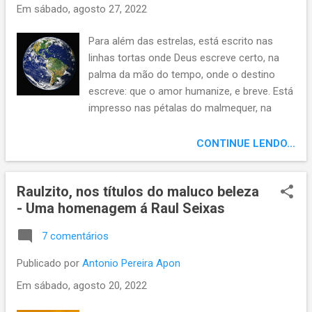
Em
sábado, agosto 27, 2022
Para além das estrelas, está escrito nas
linhas tortas onde Deus escreve certo, na
palma da mão do tempo, onde o destino
escreve: que o amor humanize, e breve. Está
impresso nas pétalas do malmequer, na
sorte do humano bem querer; grafado,
gravado nas fibras do coração, marcado na
CONTINUE LENDO...
alma, projetado na imensidão.
Raulzito, nos títulos do maluco beleza
- Uma homenagem á Raul Seixas
7 comentários
Publicado por
Antonio Pereira Apon
Em
sábado, agosto 20, 2022