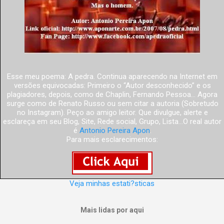
Esse meu poema: A pedra. Continua aparecendo na Internet em
versões equivocadas: Primeiro o “Autor desconhecido” e os
plagiadores, depois, como de Chaplin, Fernando Pessoa... Agora
surge como de Renato Russo ou sem citar a autoria (Sobretudo
no Instagram). Peço ao amigo leitor. Que divulgue, alerte e
esclareça em seu Blog, Site, Rede social, Grupo, Lista...O real autor
é
Antonio Pereira Apon
.
Para mais esclarecimentos:
Veja minhas estati?sticas
Mais lidas por aqui