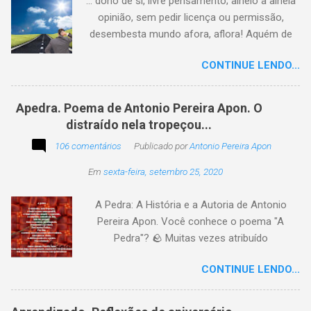
... dono de si, livre pensamento; alheio à alheia
opinião, sem pedir licença ou permissão,
desembesta mundo afora, aflora! Aquém de
quem não é da conta, sem tutela e sem patrão,
CONTINUE LENDO...
sem pitaco, intromissão... Antonio Pereira
Apon. No blog Filosofando na vida , a
professora Lourdes nos convida a escrever
Apedra. Poema de Antonio Pereira Apon. O
uma frase, verso,
distraído nela tropeçou...
poesia, pensamento, mensagem… Sobre uma
106 comentários
Publicado por
Antonio Pereira Apon
imagem postada a cada quinzena. Acima, a
imagem sugerida. Abaixo, a minha 2ª
Em
sexta-feira, setembro 25, 2020
participação na segunda edição dessa
blogagem coletiva, intitulada: Poetizando e
A Pedra: A História e a Autoria de Antonio
encantando . Segue a sós o caminhante,
Pereira Apon. Você conhece o poema "A
itinerante pensador, sob o céu, sobre o
Pedra"? 🪨 Muitas vezes atribuído
caminho, toca a vida a caminhar. Vem de
erroneamente a autores famosos, este poema
ontem, de outrora, maduro pensar da hora; que
CONTINUE LENDO...
é, na verdade, de autoria de Antonio Pereira
não tarda, não demora,
Apon, publicado pela primeira vez em 1999 no
livro Essência. A obra reflete sobre como a