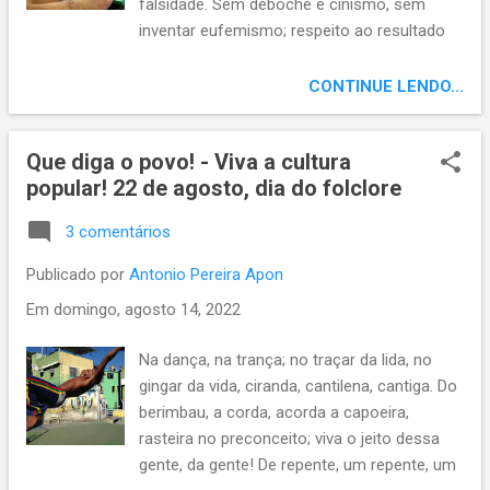
falsidade. Sem deboche e cinismo, sem
inventar eufemismo; respeito ao resultado
das urnas. Sem flertar com o fascismo,
obediente à constituição, sem treta, mutreta,
CONTINUE LENDO...
ou casuísmo, reverenciando cada
instituição. Nada de enrustido moralismo;
Que diga o povo! - Viva a cultura
nem armas nem ódios, negacionismo,
popular! 22 de agosto, dia do folclore
armação, opróbrios; sem populismo, sem
enganação.
3 comentários
Publicado por
Antonio Pereira Apon
Em
domingo, agosto 14, 2022
Na dança, na trança; no traçar da lida, no
gingar da vida, ciranda, cantilena, cantiga. Do
berimbau, a corda, acorda a capoeira,
rasteira no preconceito; viva o jeito dessa
gente, da gente! De repente, um repente, um