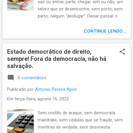
sair ou entrar, partir, chegar, sim ou não, um
sopa, rock das aranhas… por quem os sinos
talvez que se desencontre; sem porto, sem
dobram, Al Capone? Aluga-se a lei, as
parto, nalgum “deslugar”. Deixar passar o
profecias; como vovó já dizia: quando você
que já passou, o que, quem não ficou; se ir,
crescer… Abre-te Sésamo! Conversa pra boi
passar adiante, despir o pretérito guante,
CONTINUE LENDO...
dormir. Sou o que sou; a geração da luz, o
deixar o agora, o futuro passar.
segredo da luz; aquela coisa,, ...
desestressar, desestagnar, desacomodar!
Estado democrático de direito,
Desensombrar, desassombrar, curar!
sempre! Fora da democracia, não há
salvação.
6 comentários
Publicado por
Antonio Pereira Apon
Em
terça-feira, agosto 16, 2022
Sem cristão de araque, sem democrata
mandrake, sem cédulas que se fraude, sem
mentiras de verdade, sem desonesta