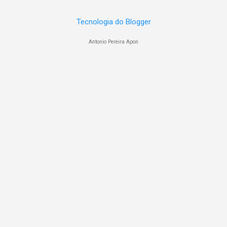
fevereiro
7
Tecnologia do Blogger
janeiro
7
Antonio Pereira Apon
dezembro
5
novembro
5
outubro
11
setembro
9
agosto
15
julho
20
junho
15
maio
14
abril
18
março
19