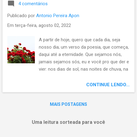
4 comentários
Publicado por
Antonio Pereira Apon
Em
terça-feira, agosto 02, 2022
A partir de hoje, quero que cada dia, seja
nosso dia; um verso da poesia, que começa,
daqui até a eternidade. Que sejamos nós,
jamais sejamos sós, eu e você pro que der e
vier: nos dias de sol, nas noites de chuva, na
tempestade e na calmaria, na certeza e na
dúvida, no sorriso e na lágrima, amanhecer e
CONTINUE LENDO...
crepúsculo. Sejamos um pro outro: quando
a vida for flor, caminho, se si fizer espinho,
MAIS POSTAGENS
carinho.
Uma leitura sorteada para você