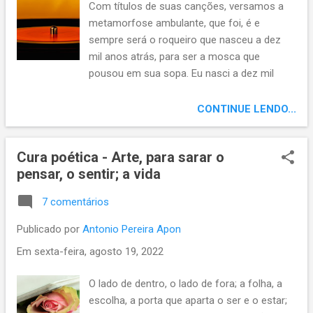
Com títulos de suas canções, versamos a
metamorfose ambulante, que foi, é e
sempre será o roqueiro que nasceu a dez
mil anos atrás, para ser a mosca que
pousou em sua sopa. Eu nasci a dez mil
anos atrás, não me deixo levar por ouro de
tolo; sendo uma metamorfose ambulante,
CONTINUE LENDO...
não me canso de repetir: Tente outra vez!
Meu amigo Pedro, não aceito ser um
Cura poética - Arte, para sarar o
carimbador maluco, dessa sociedade
pensar, o sentir; a vida
alternativa; um cowboy fora da lei, a misturar
capim guiné com a maçã e no canto da
7 comentários
minha morte, lamentar o dia em que a Terra
parou. Viver é se fazer prelúdio, uma lua
Publicado por
Antonio Pereira Apon
bonita, o trem das 7, encontrar o ponto sem
Em
sexta-feira, agosto 19, 2022
medo da chuva. Ofertam ao povo um
banquete de lixo, verdadeiro diamante de
O lado de dentro, o lado de fora; a folha, a
mendigo, eta vida! Quando acabar o maluco
escolha, a porta que aparta o ser e o estar;
sou eu, eu também vou reclamar; mosca na