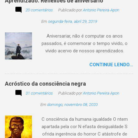
Aprendizado. Reflexões de aniversário
utilidade de um objeto depende da perspectiva
20 comentários
Publicado por
Antonio Pereira Apon
de quem o usa. Se você encontrar este texto
circulando com o autor "Desconhecido" ou
Em
segunda-feira, abril 29, 2019
creditado a outros nomes, ajude-nos a
preservar a verdade histórica e literária
Aniversariar, não é computar os anos
compartilhando o crédito correto.
passados, é comemorar o tempo vivido, o
vívido acervo de nossos aprendizados.
Tesouro atemporal e transcendente do nosso
CONTINUE LENDO...
existir. Há quem simplesmente assista o tempo
e a vida passarem. Mas, há também quem
assuma a autoria do seu viver. Tem quem
Acróstico da consciência negra
apenas passe alheio a tudo, tem quem aprenda
31 comentários
Publicado por
Antonio Pereira Apon
com o passar... Eu tenho aprendido:
Em
domingo, novembro 08, 2020
C onsciência da humana igualdade O ntem
apartada pela cor N efasta desigualdade S
ofrida ingerência do horror C atástrofe de