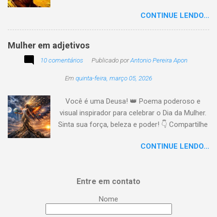
preconceito I nclusão agora infinda E coa no
CONTINUE LENDO...
tempo o preito N egritude sempre linda C ultura
multicolor I rmanados na cidadania A gentes
todos do amor
Mulher em adjetivos
10 comentários
Publicado por
Antonio Pereira Apon
Em
quinta-feira, março 05, 2026
Você é uma Deusa! 👑 Poema poderoso e
visual inspirador para celebrar o Dia da Mulher.
Sinta sua força, beleza e poder! 👇 Compartilhe
a energia! #DiaDaMulher Se prepare para ter
CONTINUE LENDO...
arrepios! 👇 Este poema/música é uma
homenagem poética que vai fazer você se
sentir no topo do mundo. 😍 Procurei aqui,
Entre em contato
capturar a essência da mulher em todas as
suas facetas: da força de uma guerreira à
Nome
delicadeza de uma musa, da inteligência