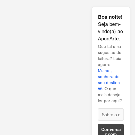
P
o
s
Boa noite!
t
Seja bem-
vindo(a) ao
a
AponArte.
g
Que tal uma
e
sugestão de
n
leitura? Leia
s
agora:
Mulher,
senhora do
seu destino
👑
. O que
mais deseja
ler por aqui?
Conversa
r com