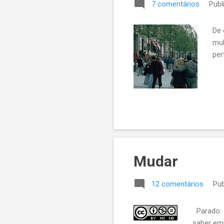
7 comentários
Publ
De 
mul
per
Mudar
12 comentários
Pub
Parado: 
saber em