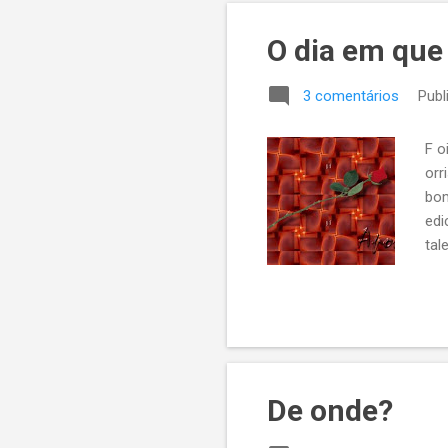
O dia em que 
3 comentários
Publ
F o
orr
bom
edi
tal
se 
imp
O c
sim
inf
De onde?