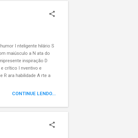
umor I nteligente hilário S
 com maiúsculo a N ata do
O nipresente inspiração D
e crítico I nventivo e
e R ara habilidade A rte a
 que fez pensar L ições
endário alquimista H umorista
CONTINUE LENDO...
ira Paula Filho. Ou
rem outros tantos, fazer o
ssas postage...