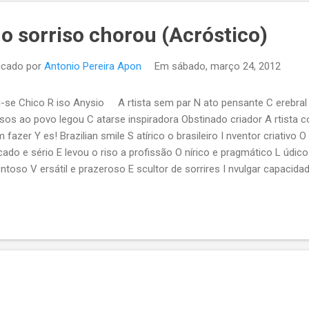
o sorriso chorou (Acróstico)
icado por
Antonio Pereira Apon
Em
sábado, março 24, 2012
i-se Chico R iso Anysio A rtista sem par N ato pensante C erebral h
isos ao povo legou C atarse inspiradora Obstinado criador A rtista
 fazer Y es! Brazilian smile S atírico o brasileiro I nventor criativo 
cado e sério E levou o riso a profissão O nírico e pragmático L údico 
entoso V ersátil e prazeroso E scultor de sorrires I nvulgar capacidad
aprender P ersonagens mil criados A liviou da gente a dor U m sorrir
lícitas A legrias explícitas F oi-se Chico I nsubstituível Anysio L eg
omediante professor 23 de março de 2012 Francisco Anysio de Olive
plesmente: Chico Anysio. Foi estrelar em outros cantos, fazer sorri
inito sorrir. Antonio Pereira Apon. Siga-nos Dê uma espiadinha em no