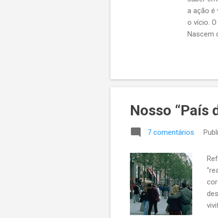
a ação é 
o vício. 
Nascem de
muda, tud
conserva
diga a His
Nosso “País 
7 comentários
Publ
Ref
"re
cor
des
viv