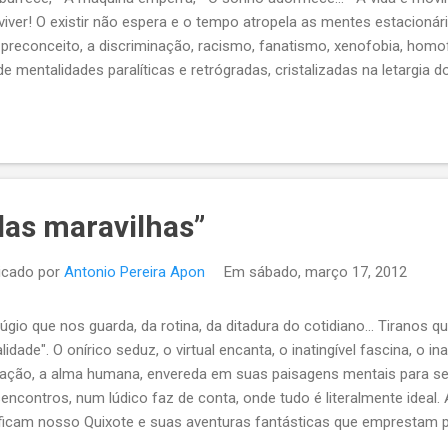
viver! O existir não espera e o tempo atropela as mentes estacionár
O preconceito, a discriminação, racismo, fanatismo, xenofobia, homof
 mentalidades paralíticas e retrógradas, cristalizadas na letargia
o progride, tudo se transforma sob uma dinâmica e irrefreável forç
m-se incólumes. O pensamento reacionário, obsta, retarda mas nã
tória).
das maravilhas”
icado por
Antonio Pereira Apon
Em
sábado, março 17, 2012
úgio que nos guarda, da rotina, da ditadura do cotidiano... Tiranos
alidade". O onírico seduz, o virtual encanta, o inatingível fascina, o ina
ação, a alma humana, envereda em suas paisagens mentais para s
encontros, num lúdico faz de conta, onde tudo é literalmente ideal. 
ificam nosso Quixote e suas aventuras fantásticas que emprestam p