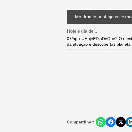
Mostrando postagens de mar
Hoje é dia de...
07/ago. #HojeEDiaDeQue? O mestr
da atuação e descobertas planetár
Compartilhar: