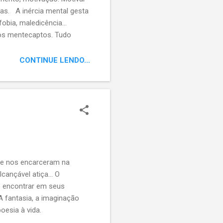
ias. A inércia mental gesta
obia, maledicência...
 dos mentecaptos. Tudo
a a qual nem as pedras
o impede os avanços (que o
CONTINUE LENDO...
 que nos encarceram na
lcançável atiça... O
e encontrar em seus
A fantasia, a imaginação
oesia à vida.