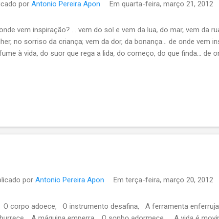
icado por
Antonio Pereira Apon
Em
quarta-feira, março 21, 2012
onde vem inspiração? ... vem do sol e vem da lua, do mar, vem da ru
her, no sorriso da criança; vem da dor, da bonança... de onde vem ins
fume à vida, do suor que rega a lida, do começo, do que finda... de o
licado por
Antonio Pereira Apon
Em
terça-feira, março 20, 2012
O corpo adoece, O instrumento desafina, A ferramenta enferruj
burrece, A máquina emperra, O sonho adormece... A vida é movim