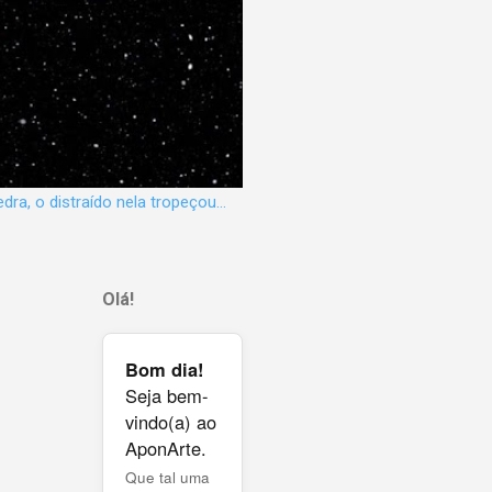
dra, o distraído nela tropeçou...
Olá!
Bom dia!
Seja bem-
vindo(a) ao
AponArte.
Que tal uma