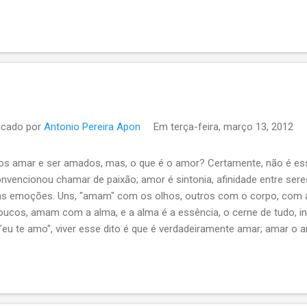
icado por
Antonio Pereira Apon
Em
terça-feira, março 13, 2012
 amar e ser amados, mas, o que é o amor? Certamente, não é es
nvencionou chamar de paixão; amor é sintonia, afinidade entre seres
as emoções. Uns, "amam" com os olhos, outros com o corpo, com a
Poucos, amam com a alma, e a alma é a essência, o cerne de tudo, in
"eu te amo", viver esse dito é que é verdadeiramente amar; amar o 
, não impõe, não escraviza, não trai, não se esvai... Queremos que
 o que precisamos querer? O que hoje aparenta ser bom, amanhã p
astrófico. Um suposto sonho, pode sem avisos descambar num enor
s conhecer nosso querer, se é realmente importante, se é e será bo