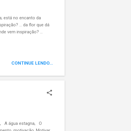
a; está no encanto da
piração? ... da flor que dá
nde vem inspiração? ...
CONTINUE LENDO...
a, A água estagna, O
ento, motivação. Motivar