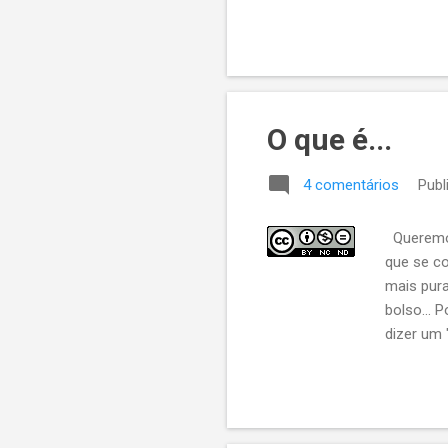
O que é...
4 comentários
Publ
Queremos
que se co
mais pur
bolso... 
dizer um 
não azeda
queremos
algo cat
precisamo