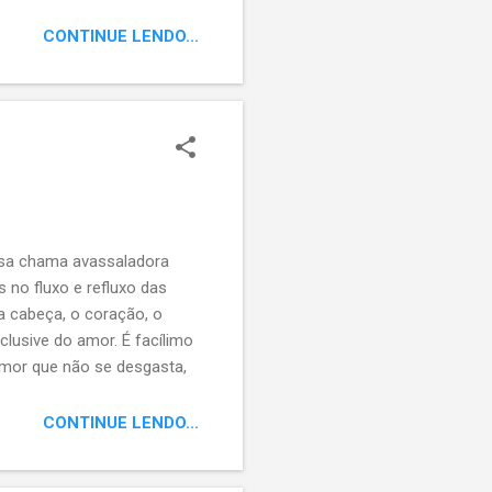
CONTINUE LENDO...
sa chama avassaladora
 no fluxo e refluxo das
 cabeça, o coração, o
clusive do amor. É facílimo
amor que não se desgasta,
rer, mas, será que
ode se transfigurar em
CONTINUE LENDO...
me pesadelo; assim,
m e útil. E mais importante