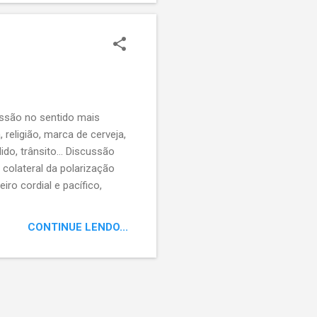
ussão no sentido mais
, religião, marca de cerveja,
dido, trânsito... Discussão
o colateral da polarização
iro cordial e pacífico,
e muitos enrustida.
CONTINUE LENDO...