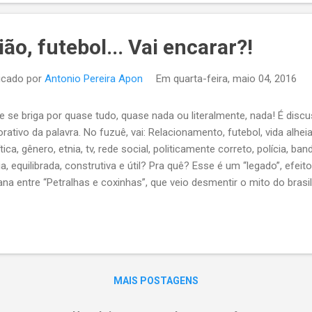
gião, futebol... Vai encarar?!
icado por
Antonio Pereira Apon
Em
quarta-feira, maio 04, 2016
e se briga por quase tudo, quase nada ou literalmente, nada! É disc
orativo da palavra. No fuzuê, vai: Relacionamento, futebol, vida alheia
ítica, gênero, etnia, tv, rede social, politicamente correto, polícia, ban
ia, equilibrada, construtiva e útil? Pra quê? Esse é um “legado”, efeit
ana entre “Petralhas e coxinhas”, que veio desmentir o mito do brasile
rando do armário” a falta de educação e mínima civilidade, por muito 
MAIS POSTAGENS