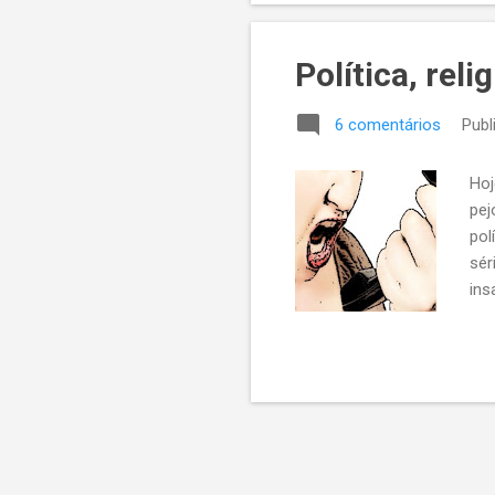
Política, reli
6 comentários
Publ
Hoj
pej
pol
sér
ins
“ti