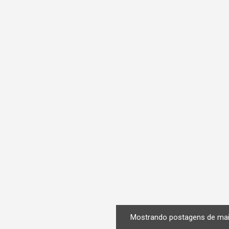
n
s
Mostrando postagens de mai