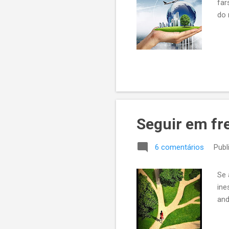
far
do 
Seguir em fr
6 comentários
Publ
Se 
ine
and