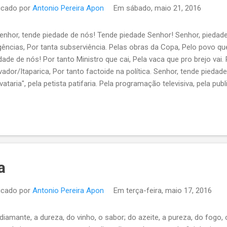
icado por
Antonio Pereira Apon
Em
sábado, maio 21, 2016
 Senhor, tende piedade de nós! Tende piedade Senhor! Senhor, piedade
gências, Por tanta subserviência. Pelas obras da Copa, Pelo povo qu
dade de nós! Por tanto Ministro que cai, Pela vaca que pro brejo vai.
vador/Itaparica, Por tanto factoide na política. Senhor, tende piedad
ivataria", pela petista patifaria. Pela programação televisiva, pela pub
de piedade de nós!
a
icado por
Antonio Pereira Apon
Em
terça-feira, maio 17, 2016
diamante, a dureza, do vinho, o sabor; do azeite, a pureza, do fogo,