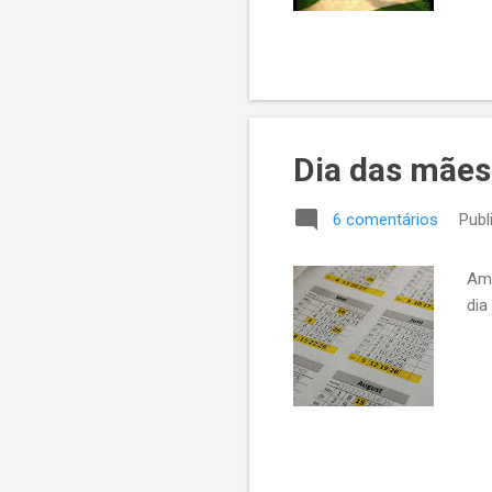
Dia das mães
6 comentários
Publ
Ama
dia