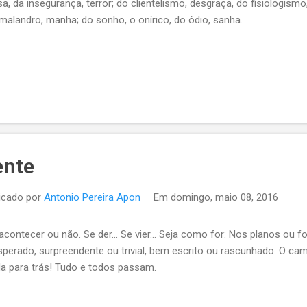
sa, da insegurança, terror; do clientelismo, desgraça, do fisiologismo, 
malandro, manha; do sonho, o onírico, do ódio, sanha.
ente
icado por
Antonio Pereira Apon
Em
domingo, maio 08, 2016
acontecer ou não. Se der... Se vier... Seja como for: Nos planos ou f
sperado, surpreendente ou trivial, bem escrito ou rascunhado. O cam
a para trás! Tudo e todos passam.