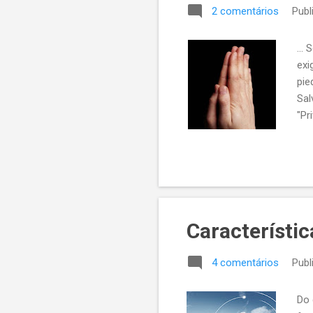
2 comentários
Publ
...
exi
pie
Sal
"Pr
ten
Característic
4 comentários
Publ
Do 