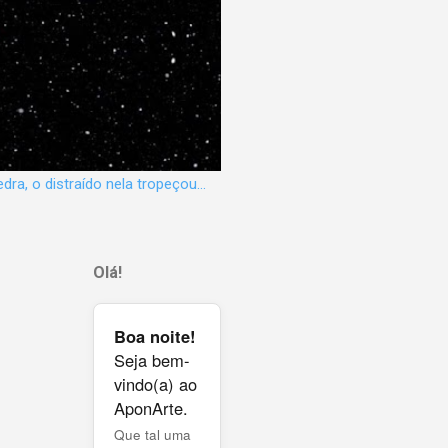
dra, o distraído nela tropeçou...
Olá!
Boa noite!
Seja bem-
vindo(a) ao
AponArte.
Que tal uma