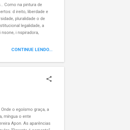
... Como na pintura de
tos: d ireito, liberdade e
ersidade, pluralidade o de
titucional legalidade, a
 nsone, i nspiradora,
CONTINUE LENDO...
. Onde o egoísmo graça, a
a, míngua o ente
ereira Apon. As aparências