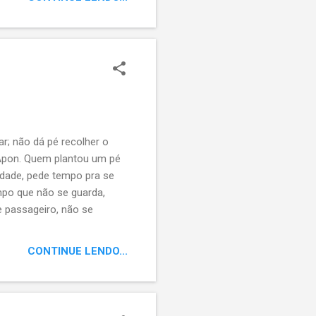
aram”. Despojados de seus
 consumidos pelas sombras
am e escondem histórias,
r; não dá pé recolher o
a Apon. Quem plantou um pé
lidade, pede tempo pra se
mpo que não se guarda,
e passageiro, não se
devora, assusta em seu
CONTINUE LENDO...