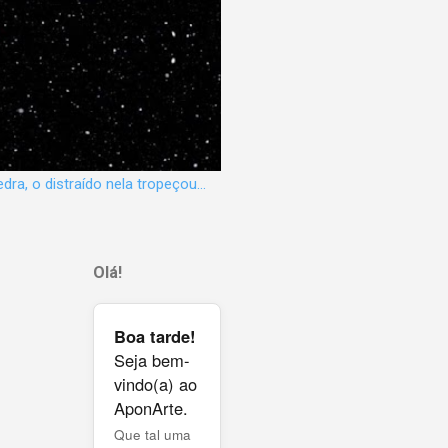
dra, o distraído nela tropeçou...
Olá!
Boa tarde!
Seja bem-
vindo(a) ao
AponArte.
Que tal uma