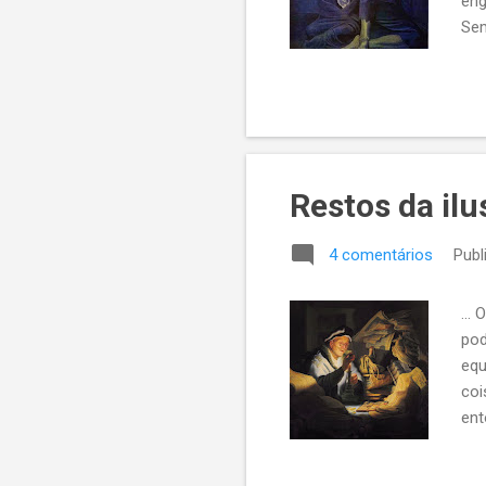
eng
Sem
fra
tem
se 
fam
Restos da ilu
4 comentários
Publ
...
pod
equ
coi
ent
cus
sal