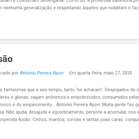
anam e costumam desenganar. Como diz a proverbial sabedoria popu
 nenhuma generalização e respeitando àqueles que nobilitam e faz
terno e solidário de família. Em alguns grupelhos familiares, quem
; a banda rica, discrimina a banda pobre e quem se julga nobre, qu
escafeda. E, não adianta ter aparentado doutor; “Santo de casa, não
ília? Só aquele antigo, que atendia em domicílio. Mais nada.
são
icado por
Antonio Pereira Apon
Em
quarta-feira, maio 27, 2020
 Os fantasmas que a seu tempo, tanto “se acharam”. Despojados de s
eres e glórias; vagam anônimos e empobrecidos, consumidos pelas
ívoco e do esquecimento... Antonio Pereira Apon. Muita gente faz q
sa. Não ajuda, desajuda e egoisticamente, persiste a acumular, nos 
orpecida ilusão. Cetros, mantos, coroas e tantas joias caras, conqu
ta de sangue e sofrimento, empoeiram nos museus. Quantos paláci
ões que assistiram ao luxo e a ostentação; tombados pelo patrimôn