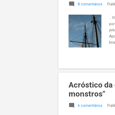
8 comentários
Publ
...
por
jei
Apo
bri
cai
Acróstico da
monstros”
6 comentários
Publ