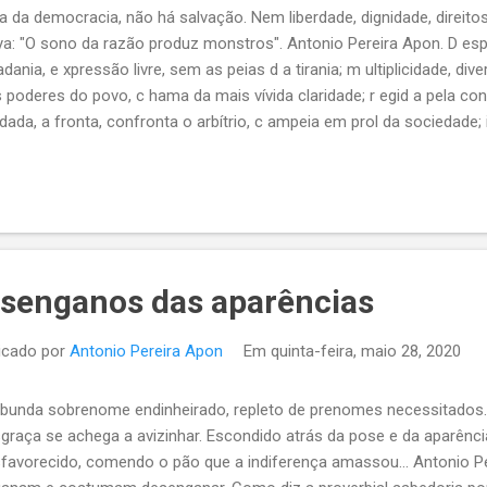
a da democracia, não há salvação. Nem liberdade, dignidade, direitos
a: "O sono da razão produz monstros". Antonio Pereira Apon. D esper
adania, e xpressão livre, sem as peias d a tirania; m ultiplicidade, div
 poderes do povo, c hama da mais vívida claridade; r egid a pela cons
dada, a fronta, confronta o arbítrio, c ampeia em prol da sociedade; i
idária maestrina , a ltruís ta, sem rito, sem dito, sem doutrina.
senganos das aparências
icado por
Antonio Pereira Apon
Em
quinta-feira, maio 28, 2020
 Abunda sobrenome endinheirado, repleto de prenomes necessitados
graça se achega a avizinhar. Escondido atrás da pose e da aparênci
favorecido, comendo o pão que a indiferença amassou... Antonio P