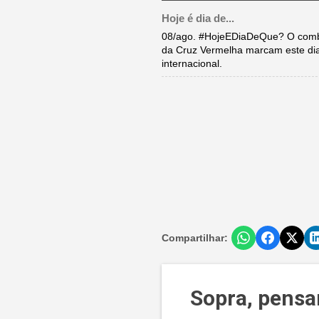
Hoje é dia de...
08/ago. #HojeEDiaDeQue? O comba
da Cruz Vermelha marcam este di
internacional.
Compartilhar:
Sopra, pens