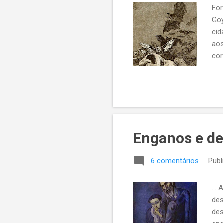
For
Goy
cid
aos
cor
sol
Enganos e de
6 comentários
Publ
...
des
des