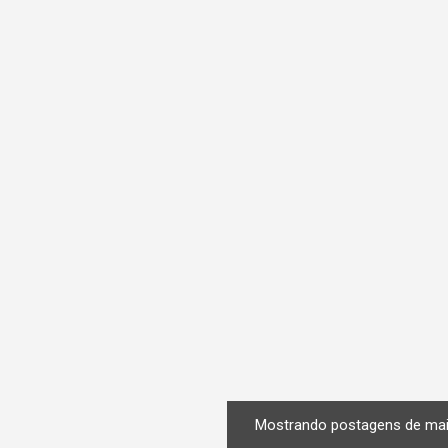
n
s
Mostrando postagens de mai