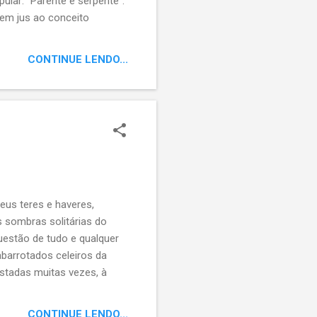
lar: “Parente é serpente”.
em jus ao conceito
 tem, desdenha de quem não
er mais que o desafortunado
CONTINUE LENDO...
 faz milagre”. Médico de
eus teres e haveres,
 sombras solitárias do
uestão de tudo e qualquer
abarrotados celeiros da
istadas muitas vezes, à
os, palacetes e nobres
io histórico, apodrecem,
CONTINUE LENDO...