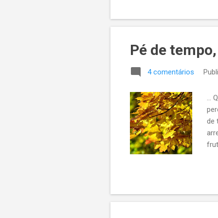
arr
ter
sol
que
Pé de tempo,
4 comentários
Publ
...
per
de 
arr
fru
per
fug