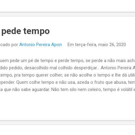
uinados pelo tempo? Os fantasmas que a seu tempo, tanto “se ach
es e haveres, poderes e glórias; vagam anônimos e empobrecidos,
itárias do equívoco e do esquecimento. Seus restos de ilusão, cont
 bem podiam, e ainda podem, ensinar aos iludidos m...
 pede tempo
icado por
Antonio Pereira Apon
Em
terça-feira, maio 26, 2020
 Quem pede um pé de tempo e perde tempo, se perde a não mais acha
dido pedido, desacolhido mal colhido desperdiçar... Antonio Pereir
tempo, pra tempo querer colher; se não acolhe o tempo e lhe dá uti
epender. Quem colhe tempo e não usa, azeda o fruto que abusa, te
ta que não sabe aguardar. Não tem silo nem celeiro, tempo é volátil 
mite armazenar. Colhido, não se demora, quem não o degusta, ele 
az passar.