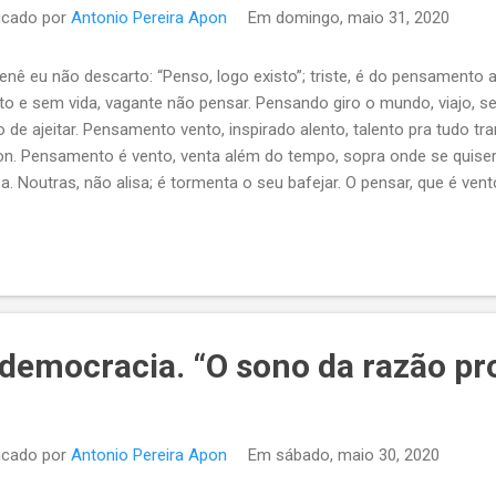
icado por
Antonio Pereira Apon
Em
domingo, maio 31, 2020
 Renê eu não descarto: “Penso, logo existo”; triste, é do pensamento
to e sem vida, vagante não pensar. Pensando giro o mundo, viajo, s
to de ajeitar. Pensamento vento, inspirado alento, talento pra tudo tr
n. Pensamento é vento, venta além do tempo, sopra onde se quiser
sa. Noutras, não alisa; é tormenta o seu bafejar. O pensar, que é ve
s.
 democracia. “O sono da razão p
icado por
Antonio Pereira Apon
Em
sábado, maio 30, 2020