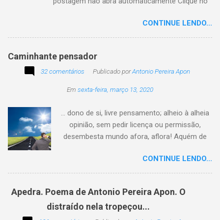
postagem não abra automaticamente Clique no
texto animado a seguir:
CONTINUE LENDO...
Caminhante pensador
32 comentários
Publicado por
Antonio Pereira Apon
Em
sexta-feira, março 13, 2020
... dono de si, livre pensamento; alheio à alheia
opinião, sem pedir licença ou permissão,
desembesta mundo afora, aflora! Aquém de
quem não é da conta, sem tutela e sem patrão,
CONTINUE LENDO...
sem pitaco, intromissão... Antonio Pereira
Apon. No blog Filosofando na vida , a
professora Lourdes nos convida a escrever
Apedra. Poema de Antonio Pereira Apon. O
uma frase, verso,
distraído nela tropeçou...
poesia, pensamento, mensagem… Sobre uma
imagem postada a cada quinzena. Acima, a