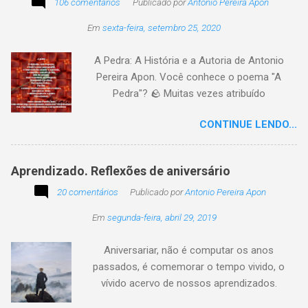
106 comentários
Publicado por
Antonio Pereira Apon
imagem sugerida. Abaixo, a minha 2ª
Em
sexta-feira, setembro 25, 2020
participação na segunda edição dessa
blogagem coletiva, intitulada: Poetizando e
A Pedra: A História e a Autoria de Antonio
encantando . Segue a sós o caminhante,
Pereira Apon. Você conhece o poema "A
itinerante pensador, sob o céu, sobre o
Pedra"? 🪨 Muitas vezes atribuído
caminho, toca a vida a caminhar. Vem de
erroneamente a autores famosos, este poema
ontem, de outrora, maduro pensar da hora; que
CONTINUE LENDO...
é, na verdade, de autoria de Antonio Pereira
não tarda, não demora,
Apon, publicado pela primeira vez em 1999 no
livro Essência. A obra reflete sobre como a
Aprendizado. Reflexões de aniversário
utilidade de um objeto depende da perspectiva
20 comentários
de quem o usa. Se você encontrar este texto
Publicado por
Antonio Pereira Apon
circulando com o autor "Desconhecido" ou
Em
segunda-feira, abril 29, 2019
creditado a outros nomes, ajude-nos a
preservar a verdade histórica e literária
Aniversariar, não é computar os anos
compartilhando o crédito correto.
passados, é comemorar o tempo vivido, o
vívido acervo de nossos aprendizados.
Tesouro atemporal e transcendente do nosso