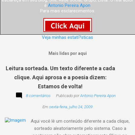
esclareça em seu Blog, Site, Rede social, Grupo, Lista...O real autor
é
Antonio Pereira Apon
.
Para mais esclarecimentos:
Veja minhas estati?sticas
Mais lidas por aqui
Leitura sorteada. Um texto diferente a cada
clique. Aqui aprosa e a poesia dizem:
Estamos de volta!
8 comentários
Publicado por
Antonio Pereira Apon
Em
sexta-feira, julho 24, 2009
Aqui você lê um conteúdo diferente a cada clique,
sorteado aleatoriamente pelo sistema. Caso a