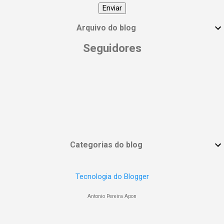
#EmpoderamentoFeminino
#MulheresPoderosas #VocêÉUmaDeusa
Arquivo do blog
Seguidores
Categorias do blog
Tecnologia do Blogger
Antonio Pereira Apon