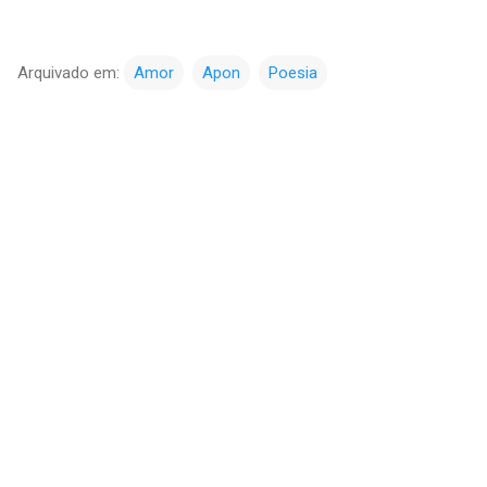
Arquivado em:
Amor
Apon
Poesia
C
o
m
e
n
t
á
r
i
o
s