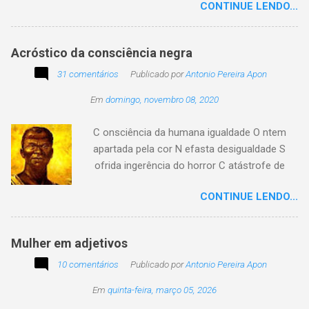
CONTINUE LENDO...
existir. Há quem simplesmente assista o tempo
e a vida passarem. Mas, há também quem
assuma a autoria do seu viver. Tem quem
Acróstico da consciência negra
apenas passe alheio a tudo, tem quem aprenda
31 comentários
com o passar... Eu tenho aprendido:
Publicado por
Antonio Pereira Apon
Em
domingo, novembro 08, 2020
C onsciência da humana igualdade O ntem
apartada pela cor N efasta desigualdade S
ofrida ingerência do horror C atástrofe de
preconceito I nclusão agora infinda E coa no
CONTINUE LENDO...
tempo o preito N egritude sempre linda C ultura
multicolor I rmanados na cidadania A gentes
todos do amor
Mulher em adjetivos
10 comentários
Publicado por
Antonio Pereira Apon
Em
quinta-feira, março 05, 2026