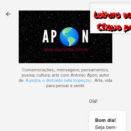
Pular para o conteúdo principal
Comemorações,; mensagens, pensamentos,
poesia, cultura; arte com Antonio Apon, autor
de:
A pedra, o distraído nela tropeçou...
Arte, vida
para pensar e sentir.
Olá!
Bom dia!
Seja bem-