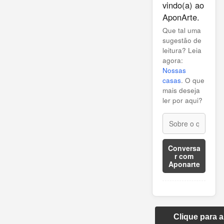
vindo(a) ao
AponArte.
Que tal uma
sugestão de
leitura? Leia
agora:
Nossas
casas
. O que
mais deseja
ler por aqui?
Conversa
r com
Aponarte
Clique para 