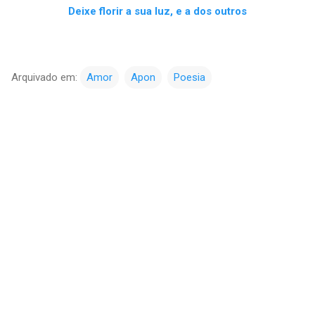
Deixe florir a sua luz, e a dos outros
Arquivado em:
Amor
Apon
Poesia
C
o
m
e
n
t
á
r
i
o
s