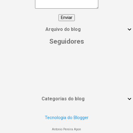
#DiaInternacionalDaMulher
#EmpoderamentoFeminino
#MulheresPoderosas #VocêÉUmaDeusa
Arquivo do blog
Seguidores
Categorias do blog
Tecnologia do Blogger
Antonio Pereira Apon