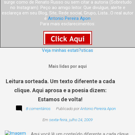
surge como de Renato Russo ou sem citar a autoria (Sobretudo
no Instagram). Peço ao amigo leitor. Que divulgue, alerte e
esclareça em seu Blog, Site, Rede social, Grupo, Lista...O real autor
é
Antonio Pereira Apon
.
Para mais esclarecimentos:
Veja minhas estati?sticas
Mais lidas por aqui
Leitura sorteada. Um texto diferente a cada
clique. Aqui aprosa e a poesia dizem:
Estamos de volta!
8 comentários
Publicado por
Antonio Pereira Apon
Em
sexta-feira, julho 24, 2009
Aqui você lê um conteúdo diferente a cada clique,