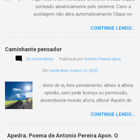
sorteado aleatoriamente pelo sistema. Caso a
postagem não abra automaticamente Clique no
texto animado a seguir:
CONTINUE LENDO...
Caminhante pensador
32 comentários
Publicado por
Antonio Pereira Apon
Em
sexta-feira, março 13, 2020
... dono de si, livre pensamento; alheio à alheia
opinião, sem pedir licença ou permissão,
desembesta mundo afora, aflora! Aquém de
quem não é da conta, sem tutela e sem patrão,
CONTINUE LENDO...
sem pitaco, intromissão... Antonio Pereira
Apon. No blog Filosofando na vida , a
professora Lourdes nos convida a escrever
Apedra. Poema de Antonio Pereira Apon. O
uma frase, verso,