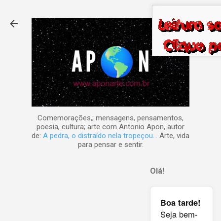
Pular para o conteúdo principal
Comemorações,; mensagens, pensamentos,
poesia, cultura; arte com Antonio Apon, autor
de:
A pedra, o distraído nela tropeçou...
Arte, vida
para pensar e sentir.
Olá!
Boa tarde!
Seja bem-