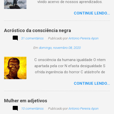
vívido acervo de nossos aprendizados.
Tesouro atemporal e transcendente do nosso
CONTINUE LENDO...
existir. Há quem simplesmente assista o tempo
e a vida passarem. Mas, há também quem
assuma a autoria do seu viver. Tem quem
Acróstico da consciência negra
apenas passe alheio a tudo, tem quem aprenda
31 comentários
com o passar... Eu tenho aprendido:
Publicado por
Antonio Pereira Apon
Em
domingo, novembro 08, 2020
C onsciência da humana igualdade O ntem
apartada pela cor N efasta desigualdade S
ofrida ingerência do horror C atástrofe de
preconceito I nclusão agora infinda E coa no
CONTINUE LENDO...
tempo o preito N egritude sempre linda C ultura
multicolor I rmanados na cidadania A gentes
todos do amor
Mulher em adjetivos
10 comentários
Publicado por
Antonio Pereira Apon