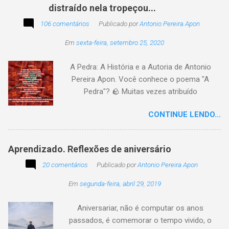
distraído nela tropeçou...
poesia, pensamento, mensagem… Sobre uma
imagem postada a cada quinzena. Acima, a
106 comentários
Publicado por
Antonio Pereira Apon
imagem sugerida. Abaixo, a minha 2ª
Em
sexta-feira, setembro 25, 2020
participação na segunda edição dessa
blogagem coletiva, intitulada: Poetizando e
A Pedra: A História e a Autoria de Antonio
encantando . Segue a sós o caminhante,
Pereira Apon. Você conhece o poema "A
itinerante pensador, sob o céu, sobre o
Pedra"? 🪨 Muitas vezes atribuído
caminho, toca a vida a caminhar. Vem de
erroneamente a autores famosos, este poema
ontem, de outrora, maduro pensar da hora; que
CONTINUE LENDO...
é, na verdade, de autoria de Antonio Pereira
não tarda, não demora,
Apon, publicado pela primeira vez em 1999 no
livro Essência. A obra reflete sobre como a
Aprendizado. Reflexões de aniversário
utilidade de um objeto depende da perspectiva
20 comentários
de quem o usa. Se você encontrar este texto
Publicado por
Antonio Pereira Apon
circulando com o autor "Desconhecido" ou
Em
segunda-feira, abril 29, 2019
creditado a outros nomes, ajude-nos a
preservar a verdade histórica e literária
Aniversariar, não é computar os anos
compartilhando o crédito correto.
passados, é comemorar o tempo vivido, o