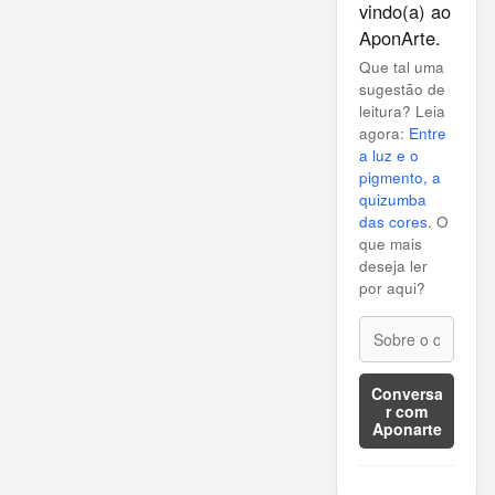
vindo(a) ao
AponArte.
Que tal uma
sugestão de
leitura? Leia
agora:
Entre
a luz e o
pigmento, a
quizumba
das cores
. O
que mais
deseja ler
por aqui?
Conversa
r com
Aponarte