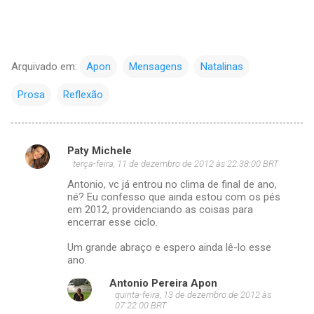
Arquivado em:
Apon
Mensagens
Natalinas
Prosa
Reflexão
Paty Michele
C
terça-feira, 11 de dezembro de 2012 às 22:38:00 BRT
o
Antonio, vc já entrou no clima de final de ano,
m
né? Eu confesso que ainda estou com os pés
em 2012, providenciando as coisas para
e
encerrar esse ciclo.
n
Um grande abraço e espero ainda lê-lo esse
t
ano.
á
Antonio Pereira Apon
r
quinta-feira, 13 de dezembro de 2012 às
07:22:00 BRT