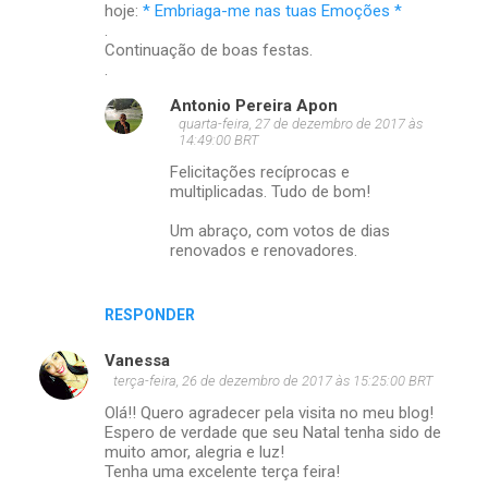
hoje:
* Embriaga-me nas tuas Emoções *
.
Continuação de boas festas.
.
Antonio Pereira Apon
quarta-feira, 27 de dezembro de 2017 às
14:49:00 BRT
Felicitações recíprocas e
multiplicadas. Tudo de bom!
Um abraço, com votos de dias
renovados e renovadores.
RESPONDER
Vanessa
terça-feira, 26 de dezembro de 2017 às 15:25:00 BRT
Olá!! Quero agradecer pela visita no meu blog!
Espero de verdade que seu Natal tenha sido de
muito amor, alegria e luz!
Tenha uma excelente terça feira!