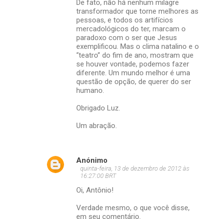
De fato, não há nenhum milagre
transformador que torne melhores as
pessoas, e todos os artifícios
mercadológicos do ter, marcam o
paradoxo com o ser que Jesus
exemplificou. Mas o clima natalino e o
“teatro” do fim de ano, mostram que
se houver vontade, podemos fazer
diferente. Um mundo melhor é uma
questão de opção, de querer do ser
humano.
Obrigado Luz.
Um abração.
Anónimo
quinta-feira, 13 de dezembro de 2012 às
16:27:00 BRT
Oi, Antônio!
Verdade mesmo, o que você disse,
em seu comentário.