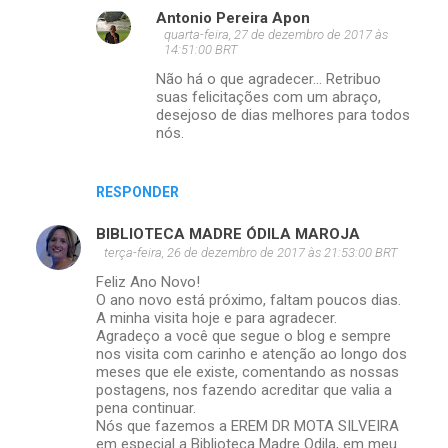
Antonio Pereira Apon
quarta-feira, 27 de dezembro de 2017 às
14:51:00 BRT
Não há o que agradecer... Retribuo
suas felicitações com um abraço,
desejoso de dias melhores para todos
nós.
RESPONDER
BIBLIOTECA MADRE ÓDILA MAROJA
terça-feira, 26 de dezembro de 2017 às 21:53:00 BRT
Feliz Ano Novo!
O ano novo está próximo, faltam poucos dias.
A minha visita hoje e para agradecer.
Agradeço a você que segue o blog e sempre
nos visita com carinho e atenção ao longo dos
meses que ele existe, comentando as nossas
postagens, nos fazendo acreditar que valia a
pena continuar.
Nós que fazemos a EREM DR MOTA SILVEIRA
em especial a Biblioteca Madre Odila, em meu