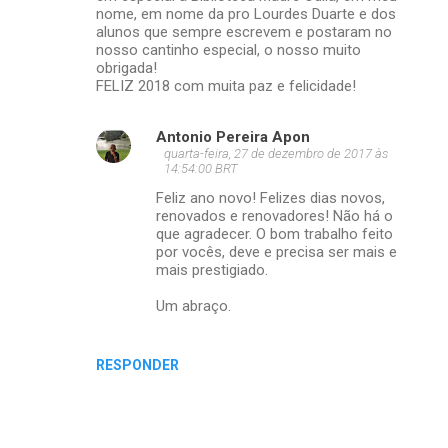
nome, em nome da pro Lourdes Duarte e dos
alunos que sempre escrevem e postaram no
nosso cantinho especial, o nosso muito
obrigada!
FELIZ 2018 com muita paz e felicidade!
Antonio Pereira Apon
quarta-feira, 27 de dezembro de 2017 às
14:54:00 BRT
Feliz ano novo! Felizes dias novos,
renovados e renovadores! Não há o
que agradecer. O bom trabalho feito
por vocês, deve e precisa ser mais e
mais prestigiado.
Um abraço.
RESPONDER