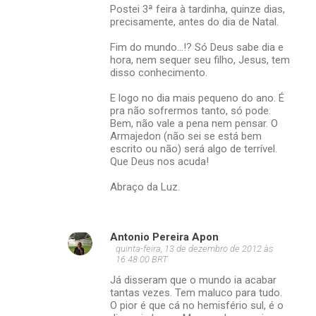
Postei 3ª feira à tardinha, quinze dias,
precisamente, antes do dia de Natal.
Fim do mundo...!? Só Deus sabe dia e
hora, nem sequer seu filho, Jesus, tem
disso conhecimento.
E logo no dia mais pequeno do ano. É
pra não sofrermos tanto, só pode.
Bem, não vale a pena nem pensar. O
Armajedon (não sei se está bem
escrito ou não) será algo de terrível.
Que Deus nos acuda!
Abraço da Luz.
Antonio Pereira Apon
quinta-feira, 13 de dezembro de 2012 às
16:48:00 BRT
Já disseram que o mundo ia acabar
tantas vezes. Tem maluco para tudo.
O pior é que cá no hemisfério sul, é o