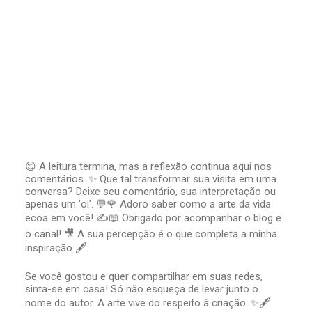
😊 A leitura termina, mas a reflexão continua aqui nos
comentários. ✨ Que tal transformar sua visita em uma
P
conversa? Deixe seu comentário, sua interpretação ou
o
apenas um 'oi'. 💬🌹 Adoro saber como a arte da vida
s
t
ecoa em você! ✍️📖 Obrigado por acompanhar o blog e
a
o canal! 🎥 A sua percepção é o que completa a minha
r
inspiração 🖋️.
u
m
Se você gostou e quer compartilhar em suas redes,
c
sinta-se em casa! Só não esqueça de levar junto o
o
nome do autor. A arte vive do respeito à criação. ✨🖋️
m