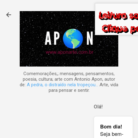
Pular para o conteúdo principal
Comemorações,; mensagens, pensamentos,
poesia, cultura; arte com Antonio Apon, autor
de:
A pedra, o distraído nela tropeçou...
Arte, vida
para pensar e sentir.
Olá!
Bom dia!
Seja bem-