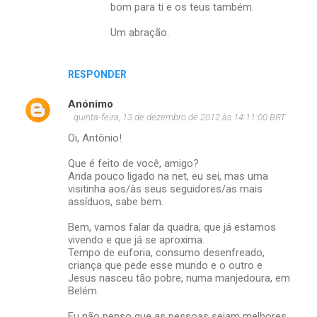
bom para ti e os teus também.
Um abração.
RESPONDER
Anónimo
quinta-feira, 13 de dezembro de 2012 às 14:11:00 BRT
Oi, Antônio!
Que é feito de você, amigo?
Anda pouco ligado na net, eu sei, mas uma
visitinha aos/às seus seguidores/as mais
assíduos, sabe bem.
Bem, vamos falar da quadra, que já estamos
vivendo e que já se aproxima.
Tempo de euforia, consumo desenfreado,
criança que pede esse mundo e o outro e
Jesus nasceu tão pobre, numa manjedoura, em
Belém.
Eu não penso que as pessoas sejam melhores