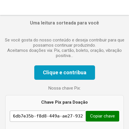
e
n
t
á
Uma leitura sorteada para você
r
i
o
Se você gosta do nosso conteúdo e deseja contribuir para que
possamos continuar produzindo.
Aceitamos doações via: Pix, cartão, boleto, oração, vibração
positiva...
Clique e contribua
Nossa chave Pix:
Chave Pix para Doação
Copiar chave