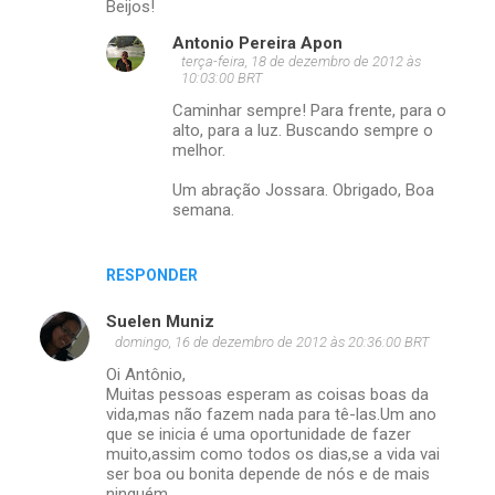
Beijos!
Antonio Pereira Apon
terça-feira, 18 de dezembro de 2012 às
10:03:00 BRT
Caminhar sempre! Para frente, para o
alto, para a luz. Buscando sempre o
melhor.
Um abração Jossara. Obrigado, Boa
semana.
RESPONDER
Suelen Muniz
domingo, 16 de dezembro de 2012 às 20:36:00 BRT
Oi Antônio,
Muitas pessoas esperam as coisas boas da
vida,mas não fazem nada para tê-las.Um ano
que se inicia é uma oportunidade de fazer
muito,assim como todos os dias,se a vida vai
ser boa ou bonita depende de nós e de mais
ninguém.