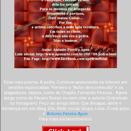
Esse meu poema: A pedra. Continua aparecendo na Internet em
versões equivocadas: Primeiro o “Autor desconhecido” e os
plagiadores, depois, como de Chaplin, Fernando Pessoa... Agora
surge como de Renato Russo ou sem citar a autoria (Sobretudo
no Instagram). Peço ao amigo leitor. Que divulgue, alerte e
esclareça em seu Blog, Site, Rede social, Grupo, Lista...O real autor
é
Antonio Pereira Apon
.
Para mais esclarecimentos: