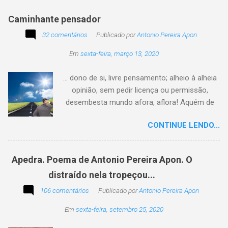
Caminhante pensador
32 comentários
Publicado por
Antonio Pereira Apon
Em
sexta-feira, março 13, 2020
... dono de si, livre pensamento; alheio à alheia
opinião, sem pedir licença ou permissão,
desembesta mundo afora, aflora! Aquém de
quem não é da conta, sem tutela e sem patrão,
CONTINUE LENDO...
sem pitaco, intromissão... Antonio Pereira
Apon. No blog Filosofando na vida , a
professora Lourdes nos convida a escrever
Apedra. Poema de Antonio Pereira Apon. O
uma frase, verso,
distraído nela tropeçou...
poesia, pensamento, mensagem… Sobre uma
imagem postada a cada quinzena. Acima, a
106 comentários
Publicado por
Antonio Pereira Apon
imagem sugerida. Abaixo, a minha 2ª
Em
sexta-feira, setembro 25, 2020
participação na segunda edição dessa
blogagem coletiva, intitulada: Poetizando e