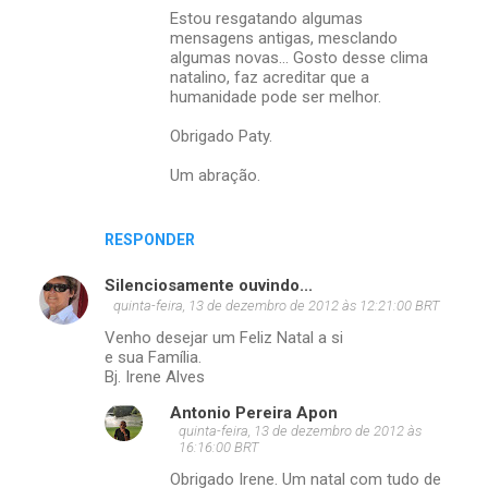
i
Estou resgatando algumas
o
mensagens antigas, mesclando
algumas novas... Gosto desse clima
s
natalino, faz acreditar que a
humanidade pode ser melhor.
Obrigado Paty.
Um abração.
RESPONDER
Silenciosamente ouvindo...
quinta-feira, 13 de dezembro de 2012 às 12:21:00 BRT
Venho desejar um Feliz Natal a si
e sua Família.
Bj. Irene Alves
Antonio Pereira Apon
quinta-feira, 13 de dezembro de 2012 às
16:16:00 BRT
Obrigado Irene. Um natal com tudo de