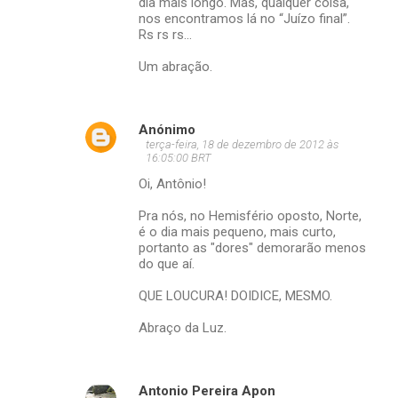
dia mais longo. Mas, qualquer coisa,
nos encontramos lá no “Juízo final”.
Rs rs rs...
Um abração.
Anónimo
terça-feira, 18 de dezembro de 2012 às
16:05:00 BRT
Oi, Antônio!
Pra nós, no Hemisfério oposto, Norte,
é o dia mais pequeno, mais curto,
portanto as "dores" demorarão menos
do que aí.
QUE LOUCURA! DOIDICE, MESMO.
Abraço da Luz.
Antonio Pereira Apon