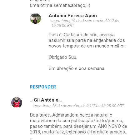
uma ótima semana,abraço,=)
Antonio Pereira Apon
terça-feira, 18 de dezembro de 2012 às
10:06:00 BRT
Pois é. Cada um de nós, precisa
assumir sua parte na engenharia dos
novos tempos, de um mundo melhor.
Obrigado Suu.
Um abração e boa semana.
RESPONDER
_ Gil António _
terça-feira, 26 de dezembro de 2017 às 13:25:00 BRT
Boa tarde. Admirando a beleza natural e
maravilhosa da sua publicação/texto/poema,
passo também, para desejar um ANO NOVO de
2018, muito feliz, extensivo a família e amigos..
.