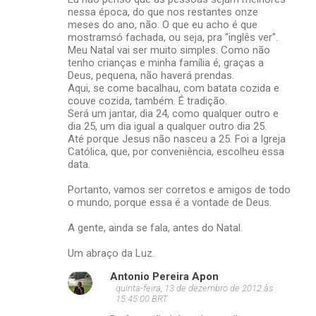
nessa época, do que nos restantes onze
meses do ano, não. O que eu acho é que
mostramsó fachada, ou seja, pra "inglês ver".
Meu Natal vai ser muito simples. Como não
tenho crianças e minha família é, graças a
Deus, pequena, não haverá prendas.
Aqui, se come bacalhau, com batata cozida e
couve cozida, também. É tradição.
Será um jantar, dia 24, como qualquer outro e
dia 25, um dia igual a qualquer outro dia 25.
Até porque Jesus não nasceu a 25. Foi a Igreja
Católica, que, por conveniência, escolheu essa
data.
Portanto, vamos ser corretos e amigos de todo
o mundo, porque essa é a vontade de Deus.
A gente, ainda se fala, antes do Natal.
Um abraço da Luz.
Antonio Pereira Apon
quinta-feira, 13 de dezembro de 2012 às
15:45:00 BRT