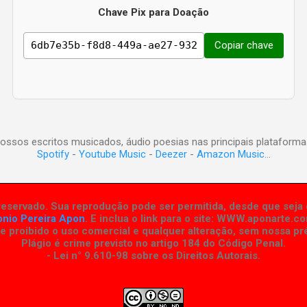
Chave Pix para Doação
Copiar chave
ossos escritos musicados, áudio poesias nas principais plataforma
Spotify
-
Youtube Music
-
Deezer
-
Amazon Music
...
eservado. Sua reprodução pode ser permitida, desde que seja d
onio Pereira Apon
. E inclua o link para o site:
WWW.aponarte.co
 proibido o uso comercial e qualquer alteração, sem nossa pré
Plágio é crime previsto no artigo 184 do Código Penal.
- Lei n° 9.610-98 sobre os Direitos Autorais
.