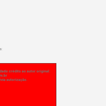
s:
ado crédito ao autor original:
m.br
via autorização.