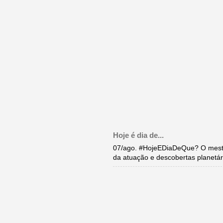
Hoje é dia de...
07/ago. #HojeEDiaDeQue? O mestr
da atuação e descobertas planetár