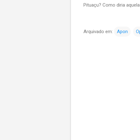
Pituaçu? Como diria aquela
Arquivado em:
Apon
O
C
o
m
e
n
t
á
r
i
o
s