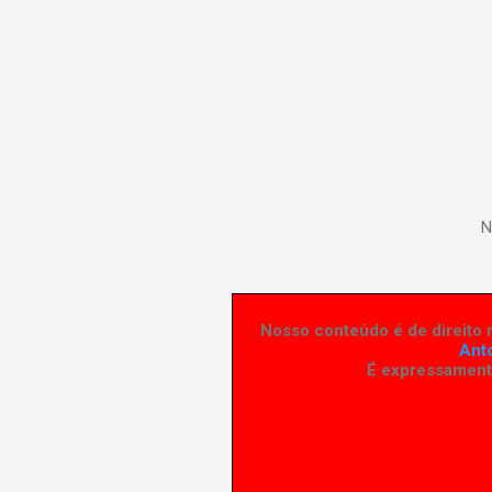
N
Nosso conteúdo é de direito r
Ant
É expressamente