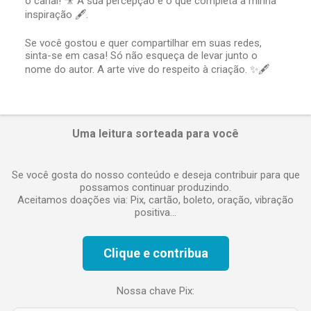
o canal! 🎥 A sua percepção é o que completa a minha
r
inspiração 🖋️.
u
m
Se você gostou e quer compartilhar em suas redes,
c
sinta-se em casa! Só não esqueça de levar junto o
o
nome do autor. A arte vive do respeito à criação. ✨🖋️
m
e
n
t
á
Uma leitura sorteada para você
r
i
o
Se você gosta do nosso conteúdo e deseja contribuir para que
possamos continuar produzindo.
Aceitamos doações via: Pix, cartão, boleto, oração, vibração
positiva...
Clique e contribua
Nossa chave Pix: