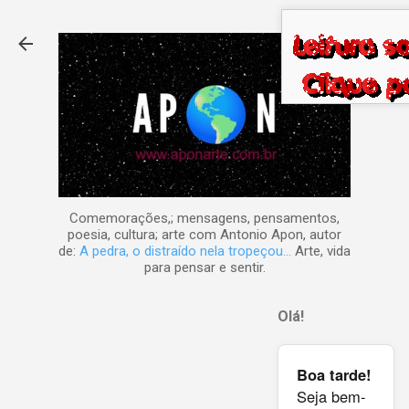
Pular para o conteúdo principal
Comemorações,; mensagens, pensamentos,
poesia, cultura; arte com Antonio Apon, autor
de:
A pedra, o distraído nela tropeçou...
Arte, vida
para pensar e sentir.
Olá!
Boa tarde!
Seja bem-