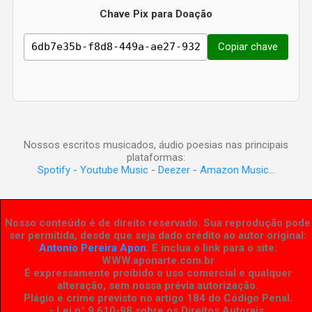
Chave Pix para Doação
Copiar chave
Nossos escritos musicados, áudio poesias nas principais
plataformas:
Spotify
-
Youtube Music
-
Deezer
-
Amazon Music
...
Nosso conteúdo é de direito reservado. Sua reprodução pode
ser permitida, desde que seja dado crédito ao autor original:
Antonio Pereira Apon
. E inclua o link para o site:
WWW.aponarte.com.br
É expressamente proibido o uso comercial e qualquer
alteração, sem nossa prévia autorização.
Plágio é crime previsto no artigo 184 do Código Penal.
- Lei n° 9.610-98 sobre os Direitos Autorais
.