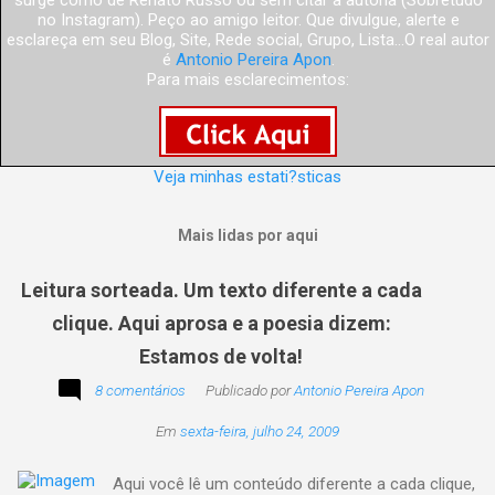
surge como de Renato Russo ou sem citar a autoria (Sobretudo
no Instagram). Peço ao amigo leitor. Que divulgue, alerte e
esclareça em seu Blog, Site, Rede social, Grupo, Lista...O real autor
é
Antonio Pereira Apon
.
Para mais esclarecimentos:
Veja minhas estati?sticas
Mais lidas por aqui
Leitura sorteada. Um texto diferente a cada
clique. Aqui aprosa e a poesia dizem:
Estamos de volta!
8 comentários
Publicado por
Antonio Pereira Apon
Em
sexta-feira, julho 24, 2009
Aqui você lê um conteúdo diferente a cada clique,