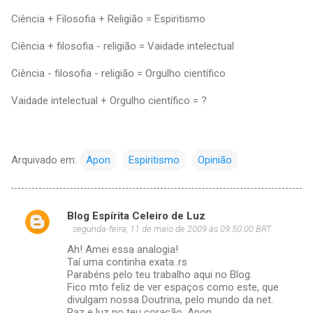
Ciência + Filosofia + Religião = Espiritismo
Ciência + filosofia - religião = Vaidade intelectual
Ciência - filosofia - religião = Orgulho científico
Vaidade intelectual + Orgulho científico = ?
Arquivado em:
Apon
Espiritismo
Opinião
Blog Espírita Celeiro de Luz
C
segunda-feira, 11 de maio de 2009 às 09:50:00 BRT
o
Ah! Amei essa analogia!
m
Taí uma continha exata..rs
Parabéns pelo teu trabalho aqui no Blog.
e
Fico mto feliz de ver espaços como este, que
divulgam nossa Doutrina, pelo mundo da net.
n
Paz e luz no teu coração, Apon.