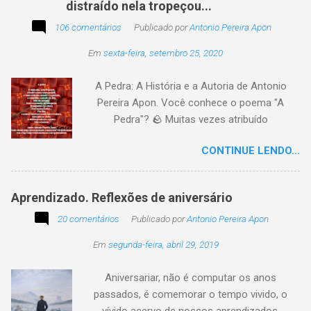
distraído nela tropeçou...
poesia, pensamento, mensagem… Sobre uma
imagem postada a cada quinzena. Acima, a
106 comentários
Publicado por
Antonio Pereira Apon
imagem sugerida. Abaixo, a minha 2ª
Em
sexta-feira, setembro 25, 2020
participação na segunda edição dessa
blogagem coletiva, intitulada: Poetizando e
A Pedra: A História e a Autoria de Antonio
encantando . Segue a sós o caminhante,
Pereira Apon. Você conhece o poema "A
itinerante pensador, sob o céu, sobre o
Pedra"? 🪨 Muitas vezes atribuído
caminho, toca a vida a caminhar. Vem de
erroneamente a autores famosos, este poema
ontem, de outrora, maduro pensar da hora; que
CONTINUE LENDO...
é, na verdade, de autoria de Antonio Pereira
não tarda, não demora,
Apon, publicado pela primeira vez em 1999 no
livro Essência. A obra reflete sobre como a
Aprendizado. Reflexões de aniversário
utilidade de um objeto depende da perspectiva
20 comentários
de quem o usa. Se você encontrar este texto
Publicado por
Antonio Pereira Apon
circulando com o autor "Desconhecido" ou
Em
segunda-feira, abril 29, 2019
creditado a outros nomes, ajude-nos a
preservar a verdade histórica e literária
Aniversariar, não é computar os anos
compartilhando o crédito correto.
passados, é comemorar o tempo vivido, o