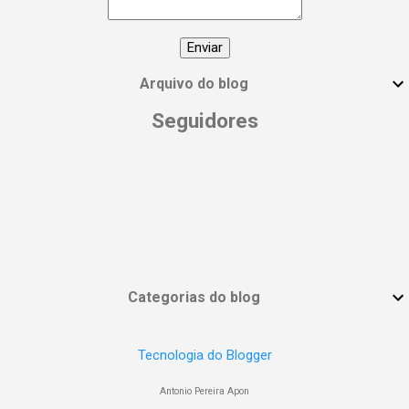
#DiaInternacionalDaMulher
#EmpoderamentoFeminino
#MulheresPoderosas #VocêÉUmaDeusa
Arquivo do blog
Seguidores
Categorias do blog
Tecnologia do Blogger
Antonio Pereira Apon