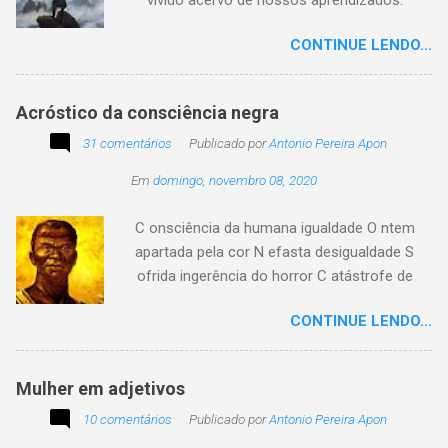
vívido acervo de nossos aprendizados.
Tesouro atemporal e transcendente do nosso
CONTINUE LENDO...
existir. Há quem simplesmente assista o tempo
e a vida passarem. Mas, há também quem
assuma a autoria do seu viver. Tem quem
Acróstico da consciência negra
apenas passe alheio a tudo, tem quem aprenda
31 comentários
com o passar... Eu tenho aprendido:
Publicado por
Antonio Pereira Apon
Em
domingo, novembro 08, 2020
C onsciência da humana igualdade O ntem
apartada pela cor N efasta desigualdade S
ofrida ingerência do horror C atástrofe de
preconceito I nclusão agora infinda E coa no
CONTINUE LENDO...
tempo o preito N egritude sempre linda C ultura
multicolor I rmanados na cidadania A gentes
todos do amor
Mulher em adjetivos
10 comentários
Publicado por
Antonio Pereira Apon