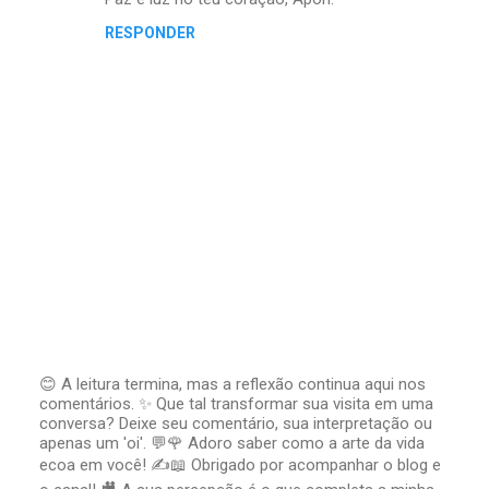
t
RESPONDER
á
r
i
o
s
😊 A leitura termina, mas a reflexão continua aqui nos
comentários. ✨ Que tal transformar sua visita em uma
P
conversa? Deixe seu comentário, sua interpretação ou
o
apenas um 'oi'. 💬🌹 Adoro saber como a arte da vida
s
t
ecoa em você! ✍️📖 Obrigado por acompanhar o blog e
a