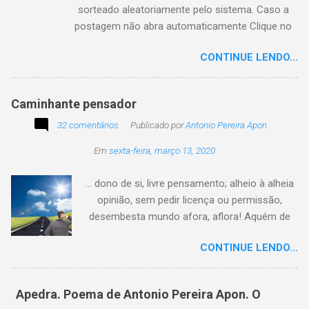
sorteado aleatoriamente pelo sistema. Caso a
postagem não abra automaticamente Clique no
texto animado a seguir:
CONTINUE LENDO...
Caminhante pensador
32 comentários
Publicado por
Antonio Pereira Apon
Em
sexta-feira, março 13, 2020
... dono de si, livre pensamento; alheio à alheia
opinião, sem pedir licença ou permissão,
desembesta mundo afora, aflora! Aquém de
quem não é da conta, sem tutela e sem patrão,
CONTINUE LENDO...
sem pitaco, intromissão... Antonio Pereira
Apon. No blog Filosofando na vida , a
professora Lourdes nos convida a escrever
Apedra. Poema de Antonio Pereira Apon. O
uma frase, verso,