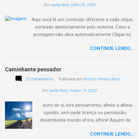
Em
sexta-feira, julho 24, 2009
Aqui você lê um conteúdo diferente a cada clique,
sorteado aleatoriamente pelo sistema. Caso a
postagem não abra automaticamente Clique no
texto animado a seguir:
CONTINUE LENDO...
Caminhante pensador
32 comentários
Publicado por
Antonio Pereira Apon
Em
sexta-feira, março 13, 2020
... dono de si, livre pensamento; alheio à alheia
opinião, sem pedir licença ou permissão,
desembesta mundo afora, aflora! Aquém de
quem não é da conta, sem tutela e sem patrão,
CONTINUE LENDO...
sem pitaco, intromissão... Antonio Pereira