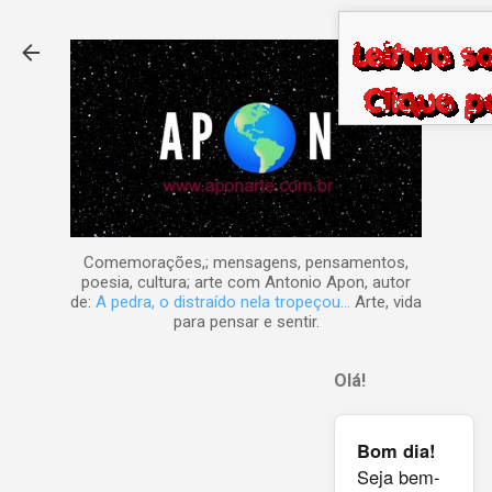
Pular para o conteúdo principal
Comemorações,; mensagens, pensamentos,
poesia, cultura; arte com Antonio Apon, autor
de:
A pedra, o distraído nela tropeçou...
Arte, vida
para pensar e sentir.
Olá!
Bom dia!
Seja bem-