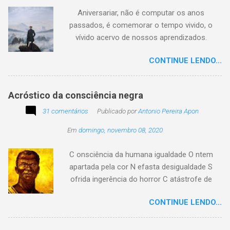
preservar a verdade histórica e literária
Aniversariar, não é computar os anos
compartilhando o crédito correto.
passados, é comemorar o tempo vivido, o
vívido acervo de nossos aprendizados.
Tesouro atemporal e transcendente do nosso
CONTINUE LENDO...
existir. Há quem simplesmente assista o tempo
e a vida passarem. Mas, há também quem
assuma a autoria do seu viver. Tem quem
Acróstico da consciência negra
apenas passe alheio a tudo, tem quem aprenda
31 comentários
com o passar... Eu tenho aprendido:
Publicado por
Antonio Pereira Apon
Em
domingo, novembro 08, 2020
C onsciência da humana igualdade O ntem
apartada pela cor N efasta desigualdade S
ofrida ingerência do horror C atástrofe de
preconceito I nclusão agora infinda E coa no
CONTINUE LENDO...
tempo o preito N egritude sempre linda C ultura
multicolor I rmanados na cidadania A gentes
todos do amor