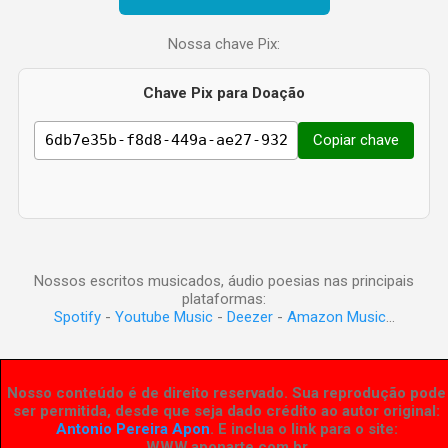
Nossa chave Pix:
Chave Pix para Doação
Copiar chave
Nossos escritos musicados, áudio poesias nas principais
plataformas:
Spotify
-
Youtube Music
-
Deezer
-
Amazon Music
...
Nosso conteúdo é de direito reservado. Sua reprodução pode
ser permitida, desde que seja dado crédito ao autor original:
Antonio Pereira Apon
. E inclua o link para o site:
WWW.aponarte.com.br