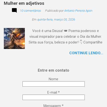
Mulher em adjetivos
10 comentários
Publicado por
Antonio Pereira Apon
Em
quinta-feira, março 05, 2026
Você é uma Deusa! 👑 Poema poderoso e
visual inspirador para celebrar o Dia da Mulher.
Sinta sua força, beleza e poder! 👇 Compartilhe
a energia! #DiaDaMulher Se prepare para ter
CONTINUE LENDO...
arrepios! 👇 Este poema/música é uma
homenagem poética que vai fazer você se
sentir no topo do mundo. 😍 Procurei aqui,
Entre em contato
capturar a essência da mulher em todas as
suas facetas: da força de uma guerreira à
Nome
delicadeza de uma musa, da inteligência
brilhante à sensualidade inspiradora. É um
E-mail
*
lembrete lírico de que você é uma Deusa:
poderosa, empoderada, transformadora e,
acima de tudo, extraordinária. Esse é o seu
Mensagem
*