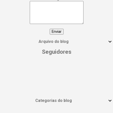
manifesto! 🙌 Compartilhe essa postagem
com todas as mulheres incríveis que você
conhece e vamos espalhar essa energia!
#DiaInternacionalDaMulher
#EmpoderamentoFeminino
#MulheresPoderosas #VocêÉUmaDeusa
Arquivo do blog
Seguidores
Categorias do blog