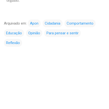
orgulho.
Arquivado em:
Apon
Cidadania
Comportamento
Educação
Opinião
Para pensar e sentir
Reflexão
C
o
m
e
n
t
á
r