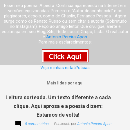
Esse meu poema: A pedra. Continua aparecendo na Internet em
versões equivocadas: Primeiro o “Autor desconhecido” e os
plagiadores, depois, como de Chaplin, Fernando Pessoa... Agora
surge como de Renato Russo ou sem citar a autoria (Sobretudo
no Instagram). Peço ao amigo leitor. Que divulgue, alerte e
esclareça em seu Blog, Site, Rede social, Grupo, Lista...O real autor
é
Antonio Pereira Apon
.
Para mais esclarecimentos:
Veja minhas estati?sticas
Mais lidas por aqui
Leitura sorteada. Um texto diferente a cada
clique. Aqui aprosa e a poesia dizem:
Estamos de volta!
8 comentários
Publicado por
Antonio Pereira Apon