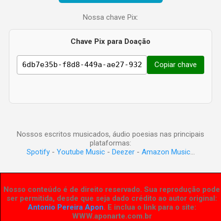
Nossa chave Pix:
Chave Pix para Doação
Copiar chave
Nossos escritos musicados, áudio poesias nas principais
plataformas:
Spotify
-
Youtube Music
-
Deezer
-
Amazon Music
...
Nosso conteúdo é de direito reservado. Sua reprodução pode
ser permitida, desde que seja dado crédito ao autor original:
Antonio Pereira Apon
. E inclua o link para o site:
WWW.aponarte.com.br