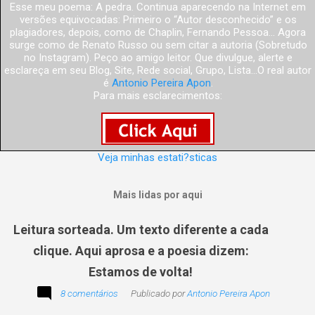
Esse meu poema: A pedra. Continua aparecendo na Internet em
versões equivocadas: Primeiro o “Autor desconhecido” e os
plagiadores, depois, como de Chaplin, Fernando Pessoa... Agora
surge como de Renato Russo ou sem citar a autoria (Sobretudo
no Instagram). Peço ao amigo leitor. Que divulgue, alerte e
esclareça em seu Blog, Site, Rede social, Grupo, Lista...O real autor
é
Antonio Pereira Apon
.
Para mais esclarecimentos:
Veja minhas estati?sticas
Mais lidas por aqui
Leitura sorteada. Um texto diferente a cada
clique. Aqui aprosa e a poesia dizem:
Estamos de volta!
8 comentários
Publicado por
Antonio Pereira Apon