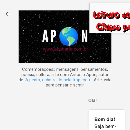
Pular para o conteúdo principal
Comemorações,; mensagens, pensamentos,
poesia, cultura; arte com Antonio Apon, autor
de:
A pedra, o distraído nela tropeçou...
Arte, vida
para pensar e sentir.
Olá!
Bom dia!
Seja bem-