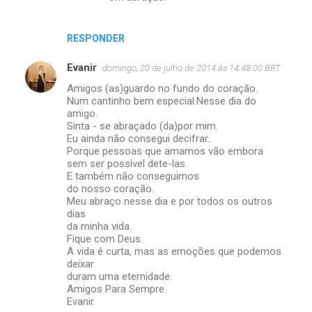
i
o
RESPONDER
s
Evanir
domingo, 20 de julho de 2014 às 14:48:00 BRT
Amigos (as)guardo no fundo do coração.
Num cantinho bem especial.Nesse dia do
amigo.
Sinta - se abraçado (da)por mim.
Eu ainda não consegui decifrar..
Porque pessoas que amamos vão embora
sem ser possível dete-las.
E também não conseguimos
do nosso coração.
Meu abraço nesse dia e por todos os outros
dias
da minha vida.
Fique com Deus.
A vida é curta, mas as emoções que podemos
deixar
duram uma eternidade.
Amigos Para Sempre.
Evanir.