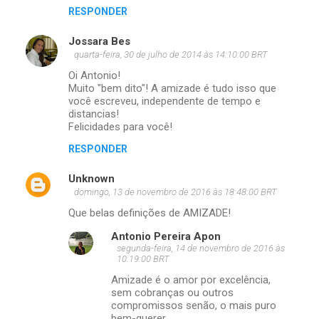
RESPONDER
Jossara Bes
quarta-feira, 30 de julho de 2014 às 14:10:00 BRT
Oi Antonio!
Muito "bem dito"! A amizade é tudo isso que
você escreveu, independente de tempo e
distancias!
Felicidades para você!
RESPONDER
Unknown
domingo, 13 de novembro de 2016 às 18:48:00 BRT
Que belas definições de AMIZADE!
Antonio Pereira Apon
segunda-feira, 14 de novembro de 2016 às
10:19:00 BRT
Amizade é o amor por excelência,
sem cobranças ou outros
compromissos senão, o mais puro
bem-querer.