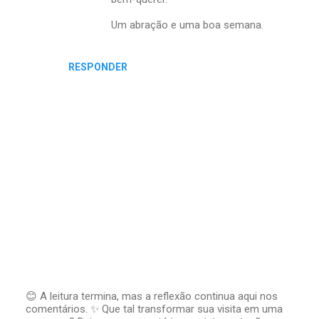
Um abração e uma boa semana.
RESPONDER
😊 A leitura termina, mas a reflexão continua aqui nos
comentários. ✨ Que tal transformar sua visita em uma
P