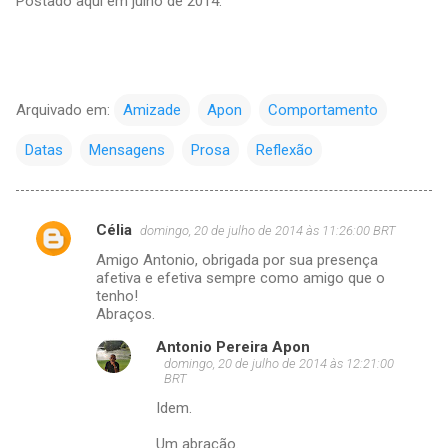
Postado aqui em julho de 2014.
Arquivado em:
Amizade
Apon
Comportamento
Datas
Mensagens
Prosa
Reflexão
Célia
domingo, 20 de julho de 2014 às 11:26:00 BRT
C
Amigo Antonio, obrigada por sua presença
o
afetiva e efetiva sempre como amigo que o
m
tenho!
Abraços.
e
Antonio Pereira Apon
n
domingo, 20 de julho de 2014 às 12:21:00
t
BRT
á
Idem.
r
Um abração.