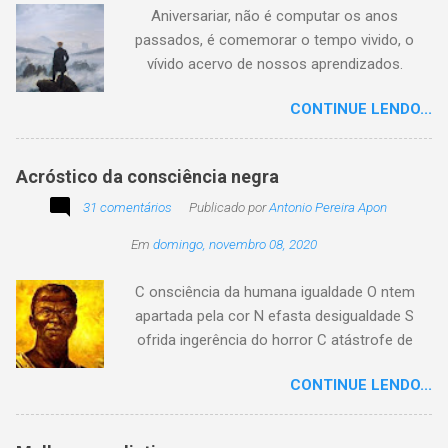
preservar a verdade histórica e literária
Aniversariar, não é computar os anos
compartilhando o crédito correto.
passados, é comemorar o tempo vivido, o
vívido acervo de nossos aprendizados.
Tesouro atemporal e transcendente do nosso
CONTINUE LENDO...
existir. Há quem simplesmente assista o tempo
e a vida passarem. Mas, há também quem
assuma a autoria do seu viver. Tem quem
Acróstico da consciência negra
apenas passe alheio a tudo, tem quem aprenda
31 comentários
com o passar... Eu tenho aprendido:
Publicado por
Antonio Pereira Apon
Em
domingo, novembro 08, 2020
C onsciência da humana igualdade O ntem
apartada pela cor N efasta desigualdade S
ofrida ingerência do horror C atástrofe de
preconceito I nclusão agora infinda E coa no
CONTINUE LENDO...
tempo o preito N egritude sempre linda C ultura
multicolor I rmanados na cidadania A gentes
todos do amor