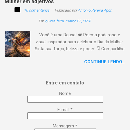
Mulher em adjetivos
10 comentários
Publicado por
Antonio Pereira Apon
Em
quinta-feira, março 05, 2026
Você é uma Deusa! 👑 Poema poderoso e
visual inspirador para celebrar o Dia da Mulher.
Sinta sua força, beleza e poder! 👇 Compartilhe
a energia! #DiaDaMulher Se prepare para ter
CONTINUE LENDO...
arrepios! 👇 Este poema/música é uma
homenagem poética que vai fazer você se
sentir no topo do mundo. 😍 Procurei aqui,
Entre em contato
capturar a essência da mulher em todas as
suas facetas: da força de uma guerreira à
Nome
delicadeza de uma musa, da inteligência
brilhante à sensualidade inspiradora. É um
E-mail
*
lembrete lírico de que você é uma Deusa:
poderosa, empoderada, transformadora e,
acima de tudo, extraordinária. Esse é o seu
Mensagem
*