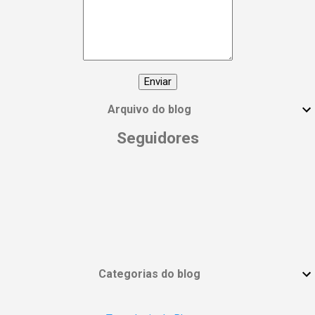
manifesto! 🙌 Compartilhe essa postagem
com todas as mulheres incríveis que você
conhece e vamos espalhar essa energia!
#DiaInternacionalDaMulher
#EmpoderamentoFeminino
#MulheresPoderosas #VocêÉUmaDeusa
Arquivo do blog
Seguidores
Categorias do blog