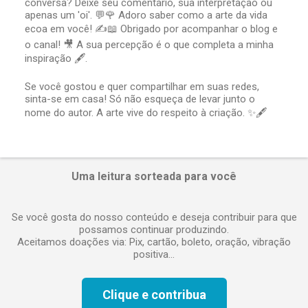
conversa? Deixe seu comentário, sua interpretação ou
o
apenas um 'oi'. 💬🌹 Adoro saber como a arte da vida
s
t
ecoa em você! ✍️📖 Obrigado por acompanhar o blog e
a
o canal! 🎥 A sua percepção é o que completa a minha
r
inspiração 🖋️.
u
m
Se você gostou e quer compartilhar em suas redes,
c
sinta-se em casa! Só não esqueça de levar junto o
o
nome do autor. A arte vive do respeito à criação. ✨🖋️
m
e
n
t
á
Uma leitura sorteada para você
r
i
o
Se você gosta do nosso conteúdo e deseja contribuir para que
possamos continuar produzindo.
Aceitamos doações via: Pix, cartão, boleto, oração, vibração
positiva...
Clique e contribua