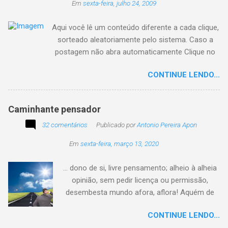
Em
sexta-feira, julho 24, 2009
Aqui você lê um conteúdo diferente a cada clique,
sorteado aleatoriamente pelo sistema. Caso a
postagem não abra automaticamente Clique no
texto animado a seguir:
CONTINUE LENDO...
Caminhante pensador
32 comentários
Publicado por
Antonio Pereira Apon
Em
sexta-feira, março 13, 2020
... dono de si, livre pensamento; alheio à alheia
opinião, sem pedir licença ou permissão,
desembesta mundo afora, aflora! Aquém de
quem não é da conta, sem tutela e sem patrão,
CONTINUE LENDO...
sem pitaco, intromissão... Antonio Pereira