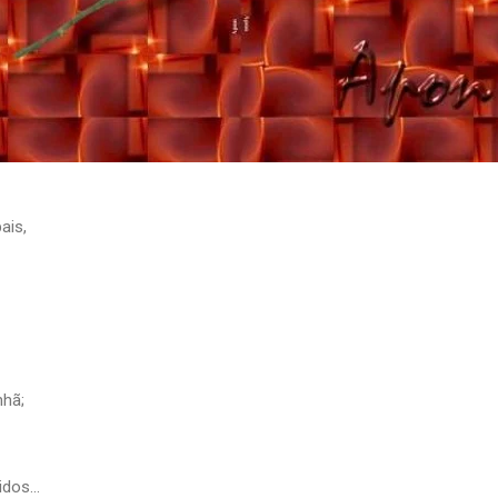
ais,
nhã;
dos...