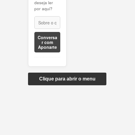
deseja ler
por aqui?
Conversa
r com
Aponarte
Clique para abrir o menu