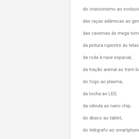
do criacionismo ao evoluc
das raças adâmicas ao ge
das cavernas às mega torr
da pintura rupestre às telas
da roda à nave espacial,
da tração animal ao trem ba
do fogo ao plasma,
da tocha ao LED,
da válvula ao nano chip,
do ábaco ao tablet,
do telégrafo ao smartphon