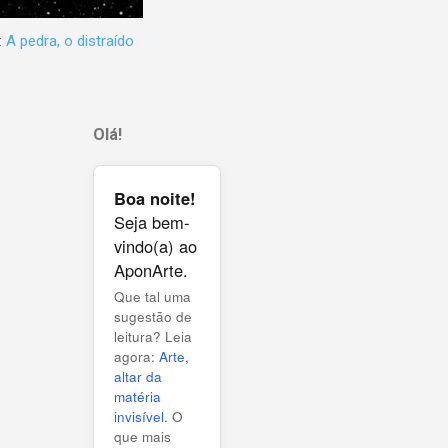
:
A pedra, o distraído
Olá!
Boa noite!
Seja bem-
vindo(a) ao
AponArte.
Que tal uma
sugestão de
leitura? Leia
agora:
Arte,
altar da
matéria
invisível
. O
que mais