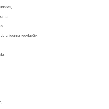
ionismo,
noma,
es,
 de altíssima resolução,
la,
e,