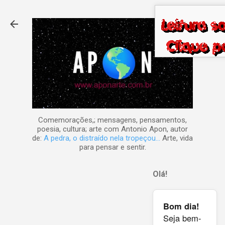
Pular para o conteúdo principal
Comemorações,; mensagens, pensamentos,
poesia, cultura; arte com Antonio Apon, autor
de:
A pedra, o distraído nela tropeçou...
Arte, vida
para pensar e sentir.
Olá!
Bom dia!
Seja bem-