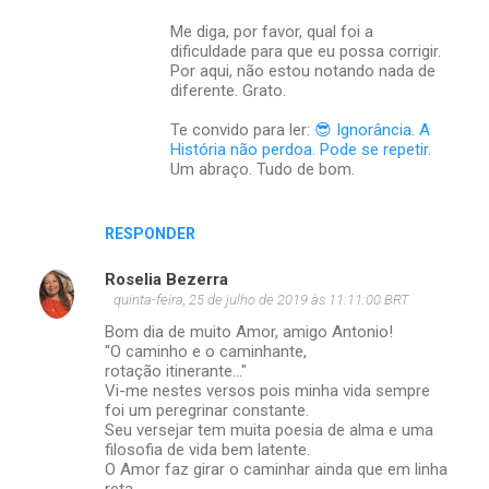
Me diga, por favor, qual foi a
dificuldade para que eu possa corrigir.
Por aqui, não estou notando nada de
diferente. Grato.
Te convido para ler:
😎 Ignorância. A
História não perdoa. Pode se repetir.
Um abraço. Tudo de bom.
RESPONDER
Roselia Bezerra
quinta-feira, 25 de julho de 2019 às 11:11:00 BRT
Bom dia de muito Amor, amigo Antonio!
"O caminho e o caminhante,
rotação itinerante..."
Vi-me nestes versos pois minha vida sempre
foi um peregrinar constante.
Seu versejar tem muita poesia de alma e uma
filosofia de vida bem latente.
O Amor faz girar o caminhar ainda que em linha