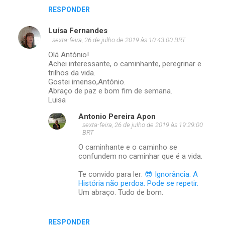
RESPONDER
Luísa Fernandes
sexta-feira, 26 de julho de 2019 às 10:43:00 BRT
Olá António!
Achei interessante, o caminhante, peregrinar e
trilhos da vida.
Gostei imenso,António.
Abraço de paz e bom fim de semana.
Luisa
Antonio Pereira Apon
sexta-feira, 26 de julho de 2019 às 19:29:00
BRT
O caminhante e o caminho se
confundem no caminhar que é a vida.
Te convido para ler:
😎 Ignorância. A
História não perdoa. Pode se repetir.
Um abraço. Tudo de bom.
RESPONDER