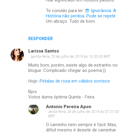
real significado em nossos passos.
r
Te convido para ler:
😎 Ignorância. A
i
História não perdoa. Pode se repetir.
o
Um abraço. Tudo de bom.
s
RESPONDER
Larissa Santos
quinta-feira, 25 de julho de 2019 às 10:33:00 BRT
Muito bom, porém, existe algo de estranho no
blogue. Complicado chegar ao poema:))
Hoje:-
Pétalas de rosa em cálidos sorrisos
Bjos
Votos duma óptima Quinta - Feira.
Antonio Pereira Apon
sexta-feira, 26 de julho de 2019 às 07:27:00
BRT
O caminho nem sempre é fácil. Mas,
difícil mesmo é desistir de caminhar.