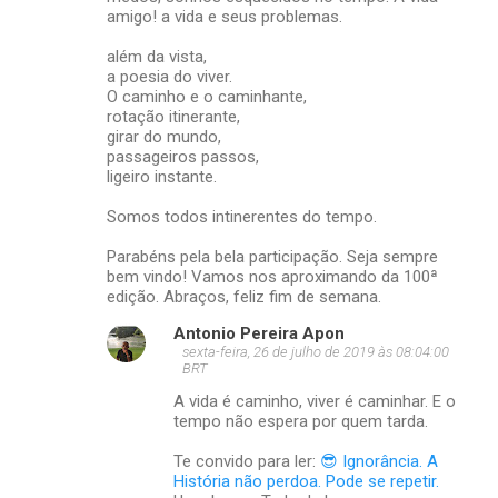
amigo! a vida e seus problemas.
além da vista,
a poesia do viver.
O caminho e o caminhante,
rotação itinerante,
girar do mundo,
passageiros passos,
ligeiro instante.
Somos todos intinerentes do tempo.
Parabéns pela bela participação. Seja sempre
bem vindo! Vamos nos aproximando da 100ª
edição. Abraços, feliz fim de semana.
Antonio Pereira Apon
sexta-feira, 26 de julho de 2019 às 08:04:00
BRT
A vida é caminho, viver é caminhar. E o
tempo não espera por quem tarda.
Te convido para ler:
😎 Ignorância. A
História não perdoa. Pode se repetir.