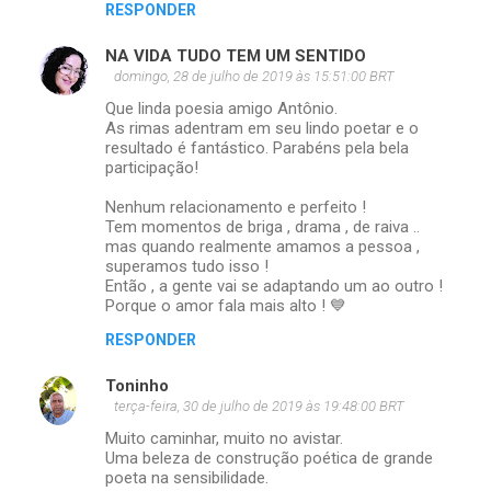
RESPONDER
NA VIDA TUDO TEM UM SENTIDO
domingo, 28 de julho de 2019 às 15:51:00 BRT
Que linda poesia amigo Antônio.
As rimas adentram em seu lindo poetar e o
resultado é fantástico. Parabéns pela bela
participação!
Nenhum relacionamento e perfeito !
Tem momentos de briga , drama , de raiva ..
mas quando realmente amamos a pessoa ,
superamos tudo isso !
Então , a gente vai se adaptando um ao outro !
Porque o amor fala mais alto ! 💙
RESPONDER
Toninho
terça-feira, 30 de julho de 2019 às 19:48:00 BRT
Muito caminhar, muito no avistar.
Uma beleza de construção poética de grande
poeta na sensibilidade.