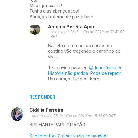
reta...
Meus parabéns!
Tenha dias abençoados!
Abraços fraterno de paz e bem
Antonio Pereira Apon
sexta-feira, 26 de julho de 2019 às 07:42:00
BRT
Na reta do tempo, as curvas do
destino vão traçando o caminho do
viver.
Te convido para ler:
😎 Ignorância. A
História não perdoa. Pode se repetir.
Um abraço. Tudo de bom.
RESPONDER
Cidália Ferreira
quinta-feira, 25 de julho de 2019 às 15:48:00 BRT
BRILHANTE PARTICIPAÇÃO!
Sentimentos. O olhar vazio de saudade.