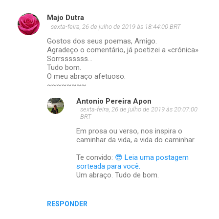
Majo Dutra
sexta-feira, 26 de julho de 2019 às 18:44:00 BRT
Gostos dos seus poemas, Amigo.
Agradeço o comentário, já poetizei a «crónica»
Sorrsssssss...
Tudo bom.
O meu abraço afetuoso.
~~~~~~~~
Antonio Pereira Apon
sexta-feira, 26 de julho de 2019 às 20:07:00
BRT
Em prosa ou verso, nos inspira o
caminhar da vida, a vida do caminhar.
Te convido:
😎 Leia uma postagem
sorteada para você.
Um abraço. Tudo de bom.
RESPONDER