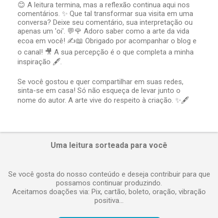
😊 A leitura termina, mas a reflexão continua aqui nos
comentários. ✨ Que tal transformar sua visita em uma
P
conversa? Deixe seu comentário, sua interpretação ou
o
apenas um 'oi'. 💬🌹 Adoro saber como a arte da vida
s
t
ecoa em você! ✍️📖 Obrigado por acompanhar o blog e
a
o canal! 🎥 A sua percepção é o que completa a minha
r
inspiração 🖋️.
u
m
Se você gostou e quer compartilhar em suas redes,
c
sinta-se em casa! Só não esqueça de levar junto o
o
nome do autor. A arte vive do respeito à criação. ✨🖋️
m
e
n
t
á
Uma leitura sorteada para você
r
i
o
Se você gosta do nosso conteúdo e deseja contribuir para que
possamos continuar produzindo.
Aceitamos doações via: Pix, cartão, boleto, oração, vibração
positiva...