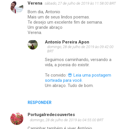
Verena
sábado, 27 de julho de 2019 às 11:58:00 BRT
Bom dia, Antonio
Mais um de seus lindos poemas.
Te desejo um excelente fim de semana.
Um grande abraço
Verena.
Antonio Pereira Apon
domingo, 28 de julho de 2019 às 09:42:00
BRT
Seguimos caminhando, versando a
vida, a poesia do existir.
Te convido:
😎 Leia uma postagem
sorteada para você.
Um abraço. Tudo de bom.
RESPONDER
Portugalredecouvertes
domingo, 28 de julho de 2019 às 04:55:00 BRT
Caminhar também é viver António,