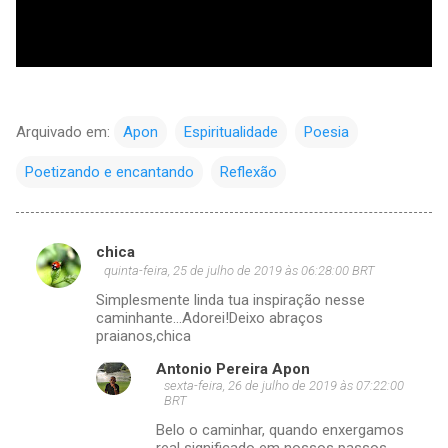
Arquivado em:
Apon
Espiritualidade
Poesia
Poetizando e encantando
Reflexão
chica
C
quinta-feira, 25 de julho de 2019 às 06:28:00 BRT
o
Simplesmente linda tua inspiração nesse
m
caminhante...Adorei!Deixo abraços
praianos,chica
e
Antonio Pereira Apon
n
sexta-feira, 26 de julho de 2019 às 07:22:00
t
BRT
á
Belo o caminhar, quando enxergamos