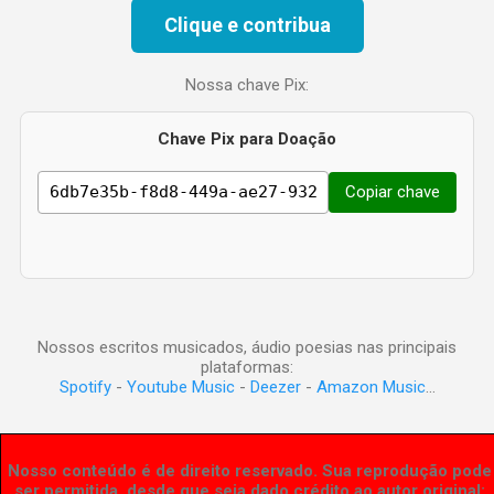
Clique e contribua
Nossa chave Pix:
Chave Pix para Doação
Copiar chave
Nossos escritos musicados, áudio poesias nas principais
plataformas:
Spotify
-
Youtube Music
-
Deezer
-
Amazon Music
...
Nosso conteúdo é de direito reservado. Sua reprodução pode
ser permitida, desde que seja dado crédito ao autor original: