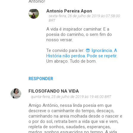
Antonio!
Antonio Pereira Apon
sexta-feira, 26 de julho de 2019 às 07:58:00
BRT
A vida é inspirador caminhar. E a
poesia do caminho, o sem fim do
nosso versar.
Te convido para ler:
😎 Ignorância. A
História não perdoa. Pode se repetir.
Um abraço. Tudo de bom.
RESPONDER
FILOSOFANDO NA VIDA
quinta-feira, 25 de julho de 2019 às 19:46:00 BRT
Amigo Antônio, nessa linda poesia em que
descreve o caminhante do tempo, descaço,
caminhando na areia molhada desde o nascer e
o por do sol, retrata bem a vida que vai e vem,
repleta de sonhos, saudades, esperanças,
medos, sonhos esquecidos no tempo. A vida