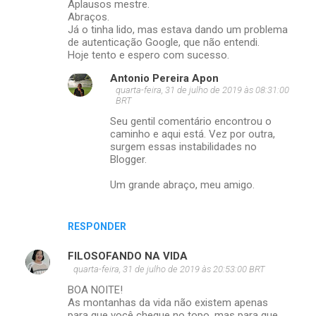
Aplausos mestre.
Abraços.
Já o tinha lido, mas estava dando um problema
de autenticação Google, que não entendi.
Hoje tento e espero com sucesso.
Antonio Pereira Apon
quarta-feira, 31 de julho de 2019 às 08:31:00
BRT
Seu gentil comentário encontrou o
caminho e aqui está. Vez por outra,
surgem essas instabilidades no
Blogger.
Um grande abraço, meu amigo.
RESPONDER
FILOSOFANDO NA VIDA
quarta-feira, 31 de julho de 2019 às 20:53:00 BRT
BOA NOITE!
As montanhas da vida não existem apenas
para que você chegue no topo, mas para que