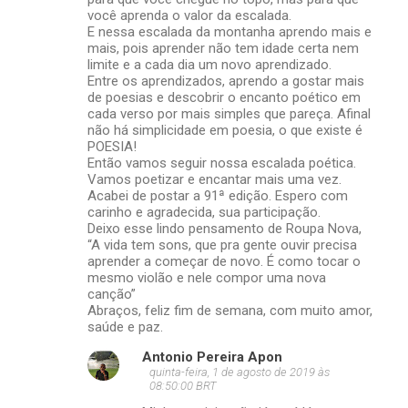
você aprenda o valor da escalada.
E nessa escalada da montanha aprendo mais e
mais, pois aprender não tem idade certa nem
limite e a cada dia um novo aprendizado.
Entre os aprendizados, aprendo a gostar mais
de poesias e descobrir o encanto poético em
cada verso por mais simples que pareça. Afinal
não há simplicidade em poesia, o que existe é
POESIA!
Então vamos seguir nossa escalada poética.
Vamos poetizar e encantar mais uma vez.
Acabei de postar a 91ª edição. Espero com
carinho e agradecida, sua participação.
Deixo esse lindo pensamento de Roupa Nova,
“A vida tem sons, que pra gente ouvir precisa
aprender a começar de novo. É como tocar o
mesmo violão e nele compor uma nova
canção”
Abraços, feliz fim de semana, com muito amor,
saúde e paz.
Antonio Pereira Apon
quinta-feira, 1 de agosto de 2019 às
08:50:00 BRT