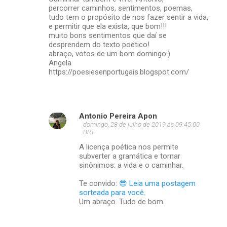
percorrer caminhos, sentimentos, poemas,
tudo tem o propósito de nos fazer sentir a vida,
e permitir que ela exista, que bom!!!
muito bons sentimentos que daí se
desprendem do texto poético!
abraço, votos de um bom domingo:)
Angela
https://poesiesenportugais.blogspot.com/
Antonio Pereira Apon
domingo, 28 de julho de 2019 às 09:45:00
BRT
A licença poética nos permite
subverter a gramática e tornar
sinônimos: a vida e o caminhar.
Te convido:
😎 Leia uma postagem
sorteada para você.
Um abraço. Tudo de bom.