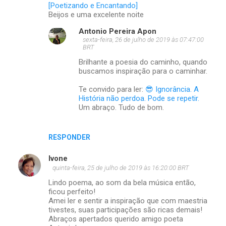
[Poetizando e Encantando]
Beijos e uma excelente noite
Antonio Pereira Apon
sexta-feira, 26 de julho de 2019 às 07:47:00
BRT
Brilhante a poesia do caminho, quando
buscamos inspiração para o caminhar.
Te convido para ler:
😎 Ignorância. A
História não perdoa. Pode se repetir.
Um abraço. Tudo de bom.
RESPONDER
Ivone
quinta-feira, 25 de julho de 2019 às 16:20:00 BRT
Lindo poema, ao som da bela música então,
ficou perfeito!
Amei ler e sentir a inspiração que com maestria
tivestes, suas participações são ricas demais!
Abraços apertados querido amigo poeta