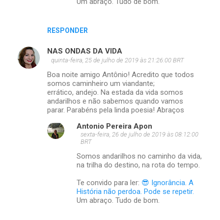
Um abraço. Tudo de bom.
RESPONDER
NAS ONDAS DA VIDA
quinta-feira, 25 de julho de 2019 às 21:26:00 BRT
Boa noite amigo Antônio! Acredito que todos
somos caminheiro um viandante;
errático, andejo. Na estada da vida somos
andarilhos e não sabemos quando vamos
parar. Parabéns pela linda poesia! Abraços
Antonio Pereira Apon
sexta-feira, 26 de julho de 2019 às 08:12:00
BRT
Somos andarilhos no caminho da vida,
na trilha do destino, na rota do tempo.
Te convido para ler:
😎 Ignorância. A
História não perdoa. Pode se repetir.
Um abraço. Tudo de bom.