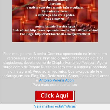
Esse meu poema: A pedra. Continua aparecendo na Internet em
versões equivocadas: Primeiro o “Autor desconhecido” e os
plagiadores, depois, como de Chaplin, Fernando Pessoa... Agora
surge como de Renato Russo ou sem citar a autoria (Sobretudo
no Instagram). Peço ao amigo leitor. Que divulgue, alerte e
esclareça em seu Blog, Site, Rede social, Grupo, Lista...O real autor
é
Antonio Pereira Apon
.
Para mais esclarecimentos:
Veja minhas estati?sticas