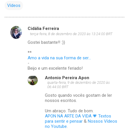
Vídeos
Cidália Ferreira
C
terça-feira, 8 de dezembro de 2020 às 13:24:00 BRT
o
Gostei bastante!! :))
m
**
e
Amo a vida na sua forma de ser...
-
n
Beijo e um excelente feriado!
t
Antonio Pereira Apon
á
quarta-feira, 9 de dezembro de 2020 às
06:44:00 BRT
r
Gosto quando vocês gostam de ler
i
nossos escritos.
o
Um abraço. Tudo de bom.
s
APON NA ARTE DA VIDA 💗 Textos
para sentir e pensar
&
Nossos Vídeos
no Youtube
.