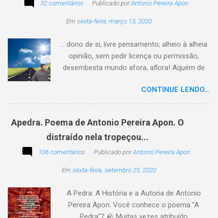
32 comentários
Publicado por
Antonio Pereira Apon
Em
sexta-feira, março 13, 2020
... dono de si, livre pensamento; alheio à alheia
opinião, sem pedir licença ou permissão,
desembesta mundo afora, aflora! Aquém de
quem não é da conta, sem tutela e sem patrão,
CONTINUE LENDO...
sem pitaco, intromissão... Antonio Pereira
Apon. No blog Filosofando na vida , a
professora Lourdes nos convida a escrever
Apedra. Poema de Antonio Pereira Apon. O
uma frase, verso,
distraído nela tropeçou...
poesia, pensamento, mensagem… Sobre uma
imagem postada a cada quinzena. Acima, a
106 comentários
Publicado por
Antonio Pereira Apon
imagem sugerida. Abaixo, a minha 2ª
Em
sexta-feira, setembro 25, 2020
participação na segunda edição dessa
blogagem coletiva, intitulada: Poetizando e
A Pedra: A História e a Autoria de Antonio
encantando . Segue a sós o caminhante,
Pereira Apon. Você conhece o poema "A
itinerante pensador, sob o céu, sobre o
Pedra"? 🪨 Muitas vezes atribuído