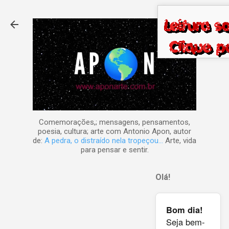
Pular para o conteúdo principal
Comemorações,; mensagens, pensamentos,
poesia, cultura; arte com Antonio Apon, autor
de:
A pedra, o distraído nela tropeçou...
Arte, vida
para pensar e sentir.
Olá!
Bom dia!
Seja bem-