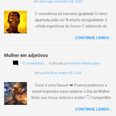
Em
domingo, novembro 08, 2020
C onsciência da humana igualdade O ntem
apartada pela cor N efasta desigualdade S
ofrida ingerência do horror C atástrofe de
preconceito I nclusão agora infinda E coa no
CONTINUE LENDO...
tempo o preito N egritude sempre linda C ultura
multicolor I rmanados na cidadania A gentes
todos do amor
Mulher em adjetivos
10 comentários
Publicado por
Antonio Pereira Apon
Em
quinta-feira, março 05, 2026
Você é uma Deusa! 👑 Poema poderoso e
visual inspirador para celebrar o Dia da Mulher.
Sinta sua força, beleza e poder! 👇 Compartilhe
a energia! #DiaDaMulher Se prepare para ter
CONTINUE LENDO...
arrepios! 👇 Este poema/música é uma