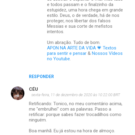
e todos passam e o finalzinho da
estupidez, uma hora chega em grande
estilo. Deus, o de verdade, há de nos
proteger, nos libertar dos falsos
Messias e sua corte de mefistos
intentos.
Um abração. Tudo de bom.
APON NA ARTE DA VIDA 💗 Textos
para sentir e pensar
&
Nossos Vídeos
no Youtube
.
RESPONDER
CÉU
sexta-feira, 11 de dezembro de 2020 às 10:22:00 BRT
Retificando: Tonico, no meu comentário acima,
me "embrulhei" com as palavras. Passo a
retificar: porque sabes fazer trocadilhos como
ninguém.
Boa manhã. Eu já estou na hora de almoço.