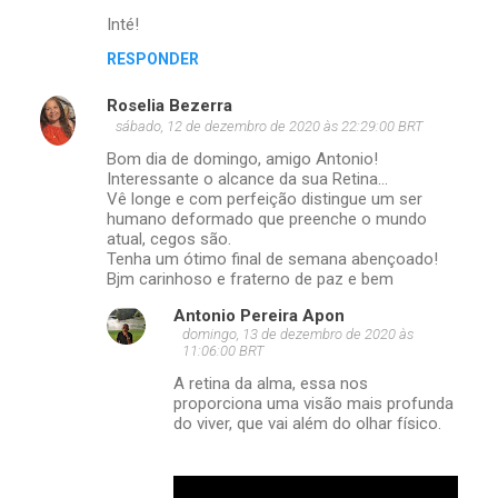
Inté!
RESPONDER
Roselia Bezerra
sábado, 12 de dezembro de 2020 às 22:29:00 BRT
Bom dia de domingo, amigo Antonio!
Interessante o alcance da sua Retina...
Vê longe e com perfeição distingue um ser
humano deformado que preenche o mundo
atual, cegos são.
Tenha um ótimo final de semana abençoado!
Bjm carinhoso e fraterno de paz e bem
Antonio Pereira Apon
domingo, 13 de dezembro de 2020 às
11:06:00 BRT
A retina da alma, essa nos
proporciona uma visão mais profunda
do viver, que vai além do olhar físico.