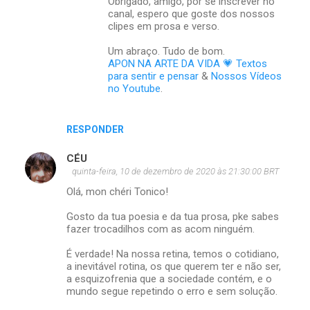
Obrigado, amigo, por se inscrever no
canal, espero que goste dos nossos
clipes em prosa e verso.
Um abraço. Tudo de bom.
APON NA ARTE DA VIDA 💗 Textos
para sentir e pensar
&
Nossos Vídeos
no Youtube
.
RESPONDER
CÉU
quinta-feira, 10 de dezembro de 2020 às 21:30:00 BRT
Olá, mon chéri Tonico!
Gosto da tua poesia e da tua prosa, pke sabes
fazer trocadilhos com as acom ninguém.
É verdade! Na nossa retina, temos o cotidiano,
a inevitável rotina, os que querem ter e não ser,
a esquizofrenia que a sociedade contém, e o
mundo segue repetindo o erro e sem solução.