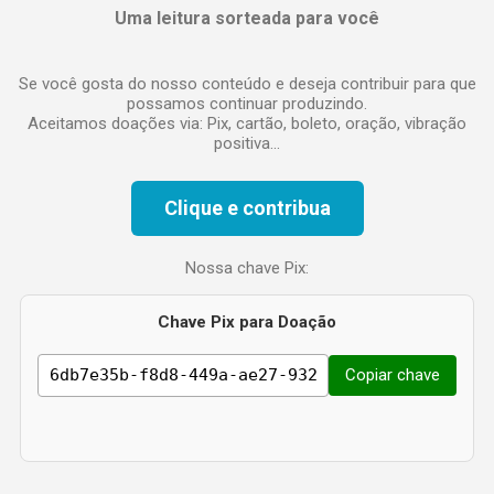
Uma leitura sorteada para você
r
i
o
Se você gosta do nosso conteúdo e deseja contribuir para que
possamos continuar produzindo.
Aceitamos doações via: Pix, cartão, boleto, oração, vibração
positiva...
Clique e contribua
Nossa chave Pix:
Chave Pix para Doação
Copiar chave