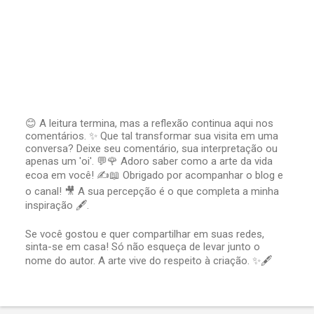
😊 A leitura termina, mas a reflexão continua aqui nos
comentários. ✨ Que tal transformar sua visita em uma
P
conversa? Deixe seu comentário, sua interpretação ou
o
apenas um 'oi'. 💬🌹 Adoro saber como a arte da vida
s
t
ecoa em você! ✍️📖 Obrigado por acompanhar o blog e
a
o canal! 🎥 A sua percepção é o que completa a minha
r
inspiração 🖋️.
u
m
Se você gostou e quer compartilhar em suas redes,
c
sinta-se em casa! Só não esqueça de levar junto o
o
nome do autor. A arte vive do respeito à criação. ✨🖋️
m
e
n
t
á