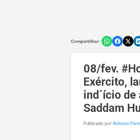
Compartilhar:
08/fev. #H
Exército, 
ind´ício d
Saddam Hus
Publicado por
Antonio Pere