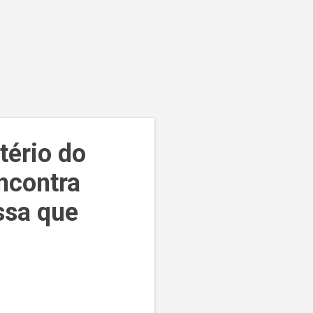
tério do
ncontra
ssa que