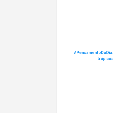
#PensamentoDoDia: E
trópicos