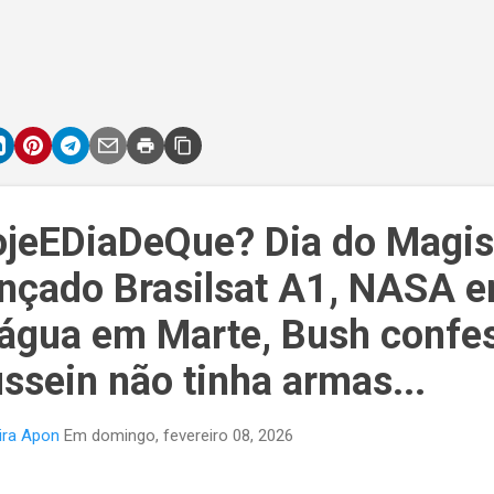
ojeEDiaDeQue? Dia do Magis
lançado Brasilsat A1, NASA e
e água em Marte, Bush confe
sein não tinha armas...
ira Apon
Em
domingo, fevereiro 08, 2026