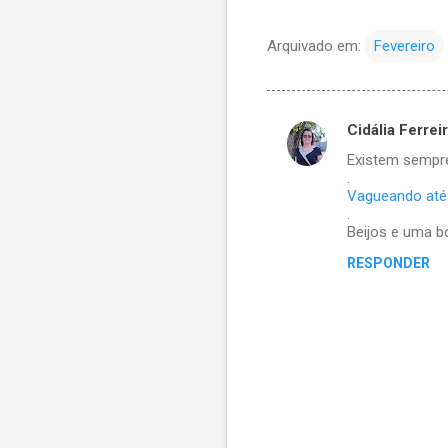
Arquivado em:
Fevereiro
Cidália Ferrei
C
Existem sempre
o
.
m
Vagueando até 
.
e
Beijos e uma b
n
RESPONDER
t
á
r
i
o
s