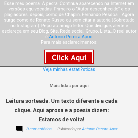
Esse meu poema: A pedra. Continua aparecendo na Internet em
versões equivocadas: Primeiro o “Autor desconhecido” e os
plagiadores, depois, como de Chaplin, Fernando Pessoa... Agora
surge como de Renato Russo ou sem citar a autoria (Sobretudo
no Instagram). Peço ao amigo leitor. Que divulgue, alerte e
esclareça em seu Blog, Site, Rede social, Grupo, Lista...O real autor
é
Antonio Pereira Apon
.
Para mais esclarecimentos:
Veja minhas estati?sticas
Mais lidas por aqui
Leitura sorteada. Um texto diferente a cada
clique. Aqui aprosa e a poesia dizem:
Estamos de volta!
8 comentários
Publicado por
Antonio Pereira Apon