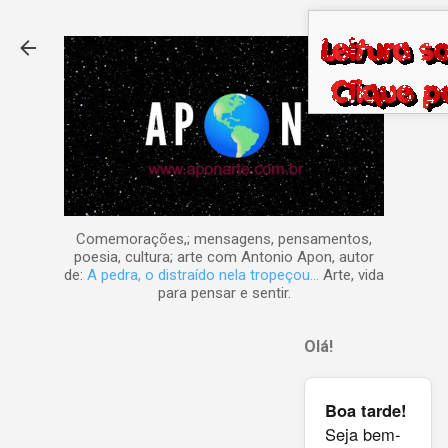
Pular para o conteúdo principal
Comemorações,; mensagens, pensamentos,
poesia, cultura; arte com Antonio Apon, autor
de:
A pedra, o distraído nela tropeçou...
Arte, vida
para pensar e sentir.
Olá!
Boa tarde!
Seja bem-