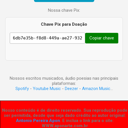
Nossa chave Pix:
Chave Pix para Doação
Copiar chave
Nossos escritos musicados, áudio poesias nas principais
plataformas:
Spotify
-
Youtube Music
-
Deezer
-
Amazon Music
...
Nosso conteúdo é de direito reservado. Sua reprodução pode
ser permitida, desde que seja dado crédito ao autor original:
Antonio Pereira Apon
. E inclua o link para o site:
WWW.aponarte.com.br