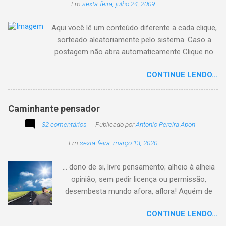
Em
sexta-feira, julho 24, 2009
Aqui você lê um conteúdo diferente a cada clique,
sorteado aleatoriamente pelo sistema. Caso a
postagem não abra automaticamente Clique no
texto animado a seguir:
CONTINUE LENDO...
Caminhante pensador
32 comentários
Publicado por
Antonio Pereira Apon
Em
sexta-feira, março 13, 2020
... dono de si, livre pensamento; alheio à alheia
opinião, sem pedir licença ou permissão,
desembesta mundo afora, aflora! Aquém de
quem não é da conta, sem tutela e sem patrão,
CONTINUE LENDO...
sem pitaco, intromissão... Antonio Pereira