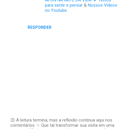
para sentir e pensar
&
Nossos Vídeos
no Youtube
.
RESPONDER
😊 A leitura termina, mas a reflexão continua aqui nos
comentários. ✨ Que tal transformar sua visita em uma
P