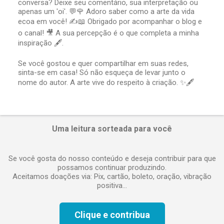
conversa? Deixe seu comentário, sua interpretação ou
o
apenas um 'oi'. 💬🌹 Adoro saber como a arte da vida
s
t
ecoa em você! ✍️📖 Obrigado por acompanhar o blog e
a
o canal! 🎥 A sua percepção é o que completa a minha
r
inspiração 🖋️.
u
m
Se você gostou e quer compartilhar em suas redes,
c
sinta-se em casa! Só não esqueça de levar junto o
o
nome do autor. A arte vive do respeito à criação. ✨🖋️
m
e
n
t
á
Uma leitura sorteada para você
r
i
o
Se você gosta do nosso conteúdo e deseja contribuir para que
possamos continuar produzindo.
Aceitamos doações via: Pix, cartão, boleto, oração, vibração
positiva...
Clique e contribua