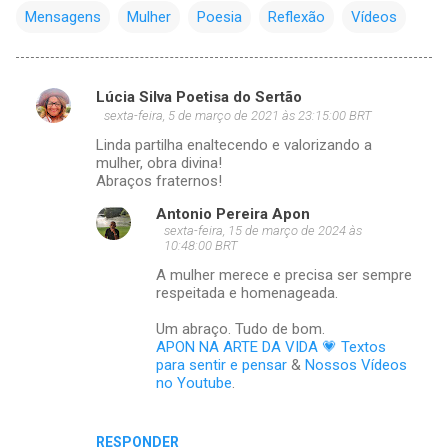
Mensagens
Mulher
Poesia
Reflexão
Vídeos
Lúcia Silva Poetisa do Sertão
C
sexta-feira, 5 de março de 2021 às 23:15:00 BRT
o
Linda partilha enaltecendo e valorizando a
m
mulher, obra divina!
Abraços fraternos!
e
Antonio Pereira Apon
n
sexta-feira, 15 de março de 2024 às
t
10:48:00 BRT
á
A mulher merece e precisa ser sempre
respeitada e homenageada.
r
Um abraço. Tudo de bom.
i
APON NA ARTE DA VIDA 💗 Textos
o
para sentir e pensar
&
Nossos Vídeos
no Youtube
.
s
RESPONDER