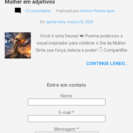
Mulher em adjetivos
10 comentários
Publicado por
Antonio Pereira Apon
Em
quinta-feira, março 05, 2026
Você é uma Deusa! 👑 Poema poderoso e
visual inspirador para celebrar o Dia da Mulher.
Sinta sua força, beleza e poder! 👇 Compartilhe
a energia! #DiaDaMulher Se prepare para ter
CONTINUE LENDO...
arrepios! 👇 Este poema/música é uma
homenagem poética que vai fazer você se
sentir no topo do mundo. 😍 Procurei aqui,
Entre em contato
capturar a essência da mulher em todas as
suas facetas: da força de uma guerreira à
Nome
delicadeza de uma musa, da inteligência
brilhante à sensualidade inspiradora. É um
E-mail
*
lembrete lírico de que você é uma Deusa:
poderosa, empoderada, transformadora e,
acima de tudo, extraordinária. Esse é o seu
Mensagem
*