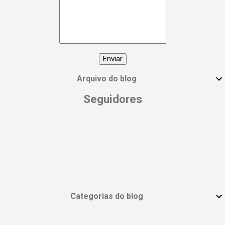
manifesto! 🙌 Compartilhe essa postagem
com todas as mulheres incríveis que você
conhece e vamos espalhar essa energia!
#DiaInternacionalDaMulher
#EmpoderamentoFeminino
#MulheresPoderosas #VocêÉUmaDeusa
Arquivo do blog
Seguidores
Categorias do blog