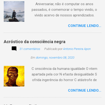
preservar a verdade histórica e literária
Aniversariar, não é computar os anos
compartilhando o crédito correto.
passados, é comemorar o tempo vivido, o
vívido acervo de nossos aprendizados.
Tesouro atemporal e transcendente do nosso
CONTINUE LENDO...
existir. Há quem simplesmente assista o tempo
e a vida passarem. Mas, há também quem
assuma a autoria do seu viver. Tem quem
Acróstico da consciência negra
apenas passe alheio a tudo, tem quem aprenda
31 comentários
com o passar... Eu tenho aprendido:
Publicado por
Antonio Pereira Apon
Em
domingo, novembro 08, 2020
C onsciência da humana igualdade O ntem
apartada pela cor N efasta desigualdade S
ofrida ingerência do horror C atástrofe de
preconceito I nclusão agora infinda E coa no
CONTINUE LENDO...
tempo o preito N egritude sempre linda C ultura
multicolor I rmanados na cidadania A gentes
todos do amor