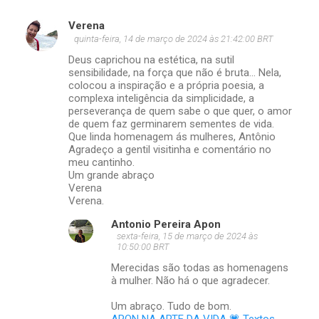
Verena
quinta-feira, 14 de março de 2024 às 21:42:00 BRT
Deus caprichou na estética, na sutil
sensibilidade, na força que não é bruta... Nela,
colocou a inspiração e a própria poesia, a
complexa inteligência da simplicidade, a
perseverança de quem sabe o que quer, o amor
de quem faz germinarem sementes de vida.
Que linda homenagem ás mulheres, Antônio
Agradeço a gentil visitinha e comentário no
meu cantinho.
Um grande abraço
Verena
Verena.
Antonio Pereira Apon
sexta-feira, 15 de março de 2024 às
10:50:00 BRT
Merecidas são todas as homenagens
à mulher. Não há o que agradecer.
Um abraço. Tudo de bom.
APON NA ARTE DA VIDA 💗 Textos