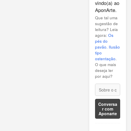
vindo(a) ao
AponArte.
Que tal uma
sugestão de
leitura? Leia
agora:
Os
pés do
pavão. Ilusão
tipo
ostentação
.
O que mais
deseja ler
por aqui?
Conversa
r com
Aponarte