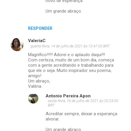
novo de esperança.
Um grande abraço.
RESPONDER
ValeriaC
quarta-feira, 14 de julho de 2021 às 15:47:00 BRT
Magnífico!!!!! Adorei e o aplaudo daqui!!!
Com certeza, muito de um bom dia, começa
com a gente acreditando e trabalhando para
que ele o seja. Muito inspirador seu poema,
amigo!
Um abraço,
Valéria
Antonio Pereira Apon
sexta-feira, 16 de julho de 2021 às 20:24:00
BRT
Acreditar sempre, deixar a esperança
alvorar.
Um grande abraço.