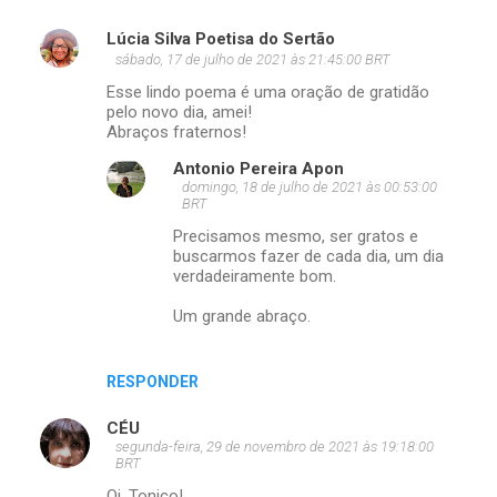
Lúcia Silva Poetisa do Sertão
sábado, 17 de julho de 2021 às 21:45:00 BRT
Esse lindo poema é uma oração de gratidão
pelo novo dia, amei!
Abraços fraternos!
Antonio Pereira Apon
domingo, 18 de julho de 2021 às 00:53:00
BRT
Precisamos mesmo, ser gratos e
buscarmos fazer de cada dia, um dia
verdadeiramente bom.
Um grande abraço.
RESPONDER
CÉU
segunda-feira, 29 de novembro de 2021 às 19:18:00
BRT
Oi, Tonico!