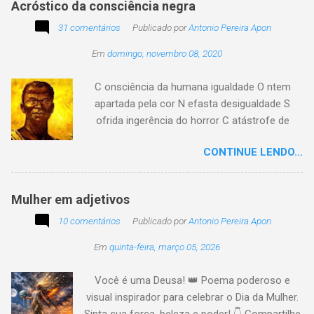
Acróstico da consciência negra
apenas passe alheio a tudo, tem quem aprenda
31 comentários
com o passar... Eu tenho aprendido:
Publicado por
Antonio Pereira Apon
Em
domingo, novembro 08, 2020
C onsciência da humana igualdade O ntem
apartada pela cor N efasta desigualdade S
ofrida ingerência do horror C atástrofe de
preconceito I nclusão agora infinda E coa no
CONTINUE LENDO...
tempo o preito N egritude sempre linda C ultura
multicolor I rmanados na cidadania A gentes
todos do amor
Mulher em adjetivos
10 comentários
Publicado por
Antonio Pereira Apon
Em
quinta-feira, março 05, 2026
Você é uma Deusa! 👑 Poema poderoso e
visual inspirador para celebrar o Dia da Mulher.