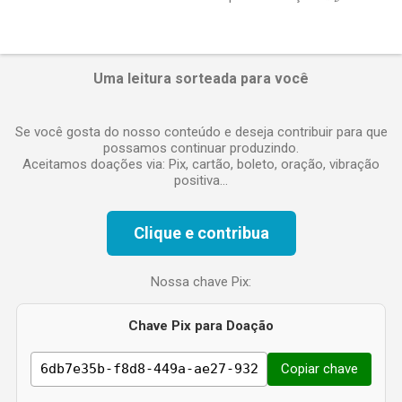
e
n
t
á
Uma leitura sorteada para você
r
i
o
Se você gosta do nosso conteúdo e deseja contribuir para que
possamos continuar produzindo.
Aceitamos doações via: Pix, cartão, boleto, oração, vibração
positiva...
Clique e contribua
Nossa chave Pix:
Chave Pix para Doação
Copiar chave