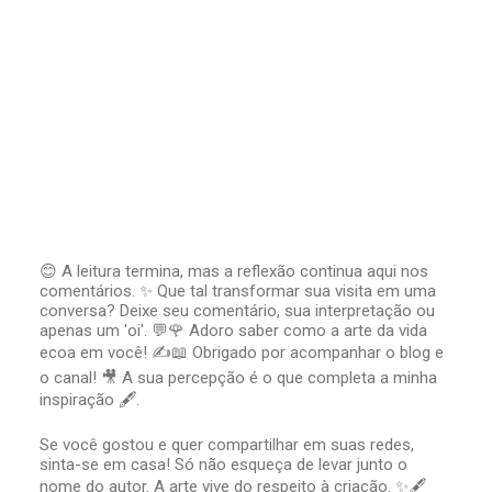
😊 A leitura termina, mas a reflexão continua aqui nos
comentários. ✨ Que tal transformar sua visita em uma
P
conversa? Deixe seu comentário, sua interpretação ou
o
apenas um 'oi'. 💬🌹 Adoro saber como a arte da vida
s
t
ecoa em você! ✍️📖 Obrigado por acompanhar o blog e
a
o canal! 🎥 A sua percepção é o que completa a minha
r
inspiração 🖋️.
u
m
Se você gostou e quer compartilhar em suas redes,
c
sinta-se em casa! Só não esqueça de levar junto o
o
nome do autor. A arte vive do respeito à criação. ✨🖋️
m