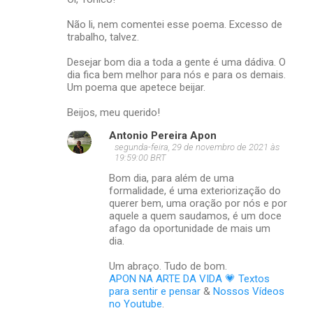
Não li, nem comentei esse poema. Excesso de
trabalho, talvez.
Desejar bom dia a toda a gente é uma dádiva. O
dia fica bem melhor para nós e para os demais.
Um poema que apetece beijar.
Beijos, meu querido!
Antonio Pereira Apon
segunda-feira, 29 de novembro de 2021 às
19:59:00 BRT
Bom dia, para além de uma
formalidade, é uma exteriorização do
querer bem, uma oração por nós e por
aquele a quem saudamos, é um doce
afago da oportunidade de mais um
dia.
Um abraço. Tudo de bom.
APON NA ARTE DA VIDA 💗 Textos
para sentir e pensar
&
Nossos Vídeos
no Youtube
.