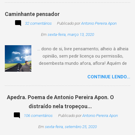
Caminhante pensador
32 comentários
Publicado por
Antonio Pereira Apon
Em
sexta-feira, março 13, 2020
... dono de si, livre pensamento; alheio à alheia
opinião, sem pedir licença ou permissão,
desembesta mundo afora, aflora! Aquém de
quem não é da conta, sem tutela e sem patrão,
CONTINUE LENDO...
sem pitaco, intromissão... Antonio Pereira
Apon. No blog Filosofando na vida , a
professora Lourdes nos convida a escrever
Apedra. Poema de Antonio Pereira Apon. O
uma frase, verso,
distraído nela tropeçou...
poesia, pensamento, mensagem… Sobre uma
imagem postada a cada quinzena. Acima, a
106 comentários
Publicado por
Antonio Pereira Apon
imagem sugerida. Abaixo, a minha 2ª
Em
sexta-feira, setembro 25, 2020
participação na segunda edição dessa