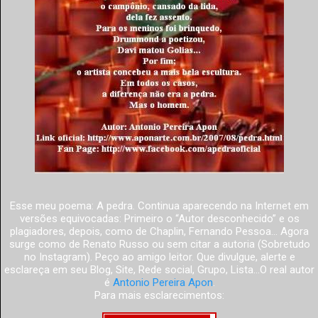
Esse meu poema: A pedra. Continua aparecendo na Internet em
versões equivocadas: Primeiro o “Autor desconhecido” e os
plagiadores, depois, como de Chaplin, Fernando Pessoa... Agora
surge como de Renato Russo ou sem citar a autoria (Sobretudo
no Instagram). Peço ao amigo leitor. Que divulgue, alerte e
esclareça em seu Blog, Site, Rede social, Grupo, Lista...O real autor
é
Antonio Pereira Apon
.
Para mais esclarecimentos: