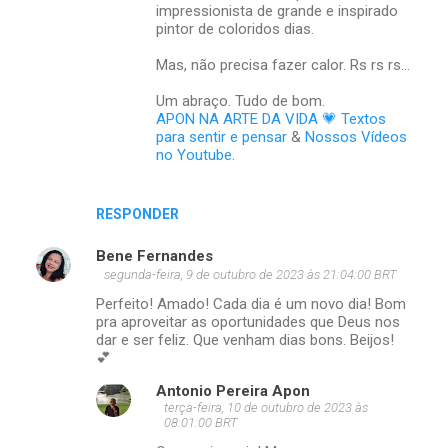
impressionista de grande e inspirado
pintor de coloridos dias.
Mas, não precisa fazer calor. Rs rs rs...
Um abraço. Tudo de bom.
APON NA ARTE DA VIDA 💗 Textos
para sentir e pensar
&
Nossos Vídeos
no Youtube
.
RESPONDER
Bene Fernandes
segunda-feira, 9 de outubro de 2023 às 21:04:00 BRT
Perfeito! Amado! Cada dia é um novo dia! Bom
pra aproveitar as oportunidades que Deus nos
dar e ser feliz. Que venham dias bons. Beijos!
💕
Antonio Pereira Apon
terça-feira, 10 de outubro de 2023 às
08:01:00 BRT