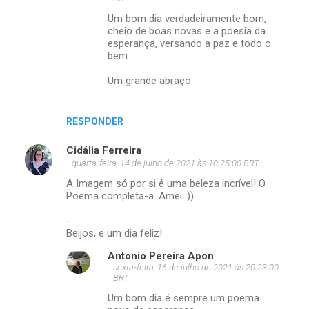
o
Um bom dia verdadeiramente bom,
cheio de boas novas e a poesia da
s
esperança, versando a paz e todo o
bem.
Um grande abraço.
RESPONDER
Cidália Ferreira
quarta-feira, 14 de julho de 2021 às 10:25:00 BRT
A Imagem só por si é uma beleza incrível! O
Poema completa-a. Amei :))
-
Beijos, e um dia feliz!
Antonio Pereira Apon
sexta-feira, 16 de julho de 2021 às 20:23:00
BRT
Um bom dia é sempre um poema