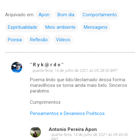
Arquivado em:
Apon
Bom dia
Comportamento
Espiritualidade
Meio ambiente
Mensagens
Poesia
Reflexão
Vídeos
" R y k @ r d o "
C
quarta-feira, 14 de julho de 2021 às 05:28:00 BRT
o
Poema lindo que lido/declamado dessa forma
m
maravilhosa se torna ainda mais belo. Sinceros
parabéns.
e
.
Cumprimentos
n
.
t
Pensamentos e Devaneios Poéticos
.
á
r
Antonio Pereira Apon
quarta-feira, 14 de julho de 2021 às 09:44:00
i
BRT