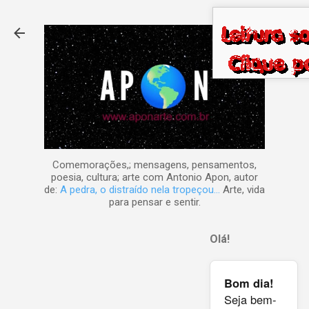
Pular para o conteúdo principal
Comemorações,; mensagens, pensamentos,
poesia, cultura; arte com Antonio Apon, autor
de:
A pedra, o distraído nela tropeçou...
Arte, vida
para pensar e sentir.
Olá!
Bom dia!
Seja bem-