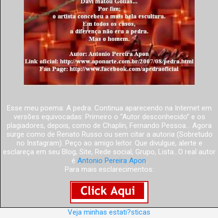
Esse meu poema: A pedra. Continua aparecendo na Internet em
versões equivocadas: Primeiro o “Autor desconhecido” e os
plagiadores, depois, como de Chaplin, Fernando Pessoa... Agora
surge como de Renato Russo ou sem citar a autoria (Sobretudo
no Instagram). Peço ao amigo leitor. Que divulgue, alerte e
esclareça em seu Blog, Site, Rede social, Grupo, Lista...O real autor
é
Antonio Pereira Apon
.
Para mais esclarecimentos:
Veja minhas estati?sticas