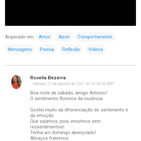
Arquivado em:
Amor
Apon
Comportamento
Mensagens
Poesia
Reflexão
Vídeos
Roselia Bezerra
C
sábado, 21 de agosto de 2021 às 22:40:00 BRT
o
Boa noite de sábado, amigo Antonio!
m
O sentimento floresce da essência.
e
Gostei muito da diferenciação do sentimento e
da emoção
n
Que sejamos, pois, emotivos sem
t
ressentimentos!
Tenha um domingo abençoado!
á
Abraços fraternos