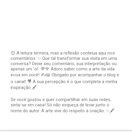
😊 A leitura termina, mas a reflexão continua aqui nos
comentários. ✨ Que tal transformar sua visita em uma
P
conversa? Deixe seu comentário, sua interpretação ou
o
apenas um 'oi'. 💬🌹 Adoro saber como a arte da vida
s
t
ecoa em você! ✍️📖 Obrigado por acompanhar o blog e
a
o canal! 🎥 A sua percepção é o que completa a minha
r
inspiração 🖋️.
u
m
Se você gostou e quer compartilhar em suas redes,
c
sinta-se em casa! Só não esqueça de levar junto o
o
nome do autor. A arte vive do respeito à criação. ✨🖋️
m
e
n
t