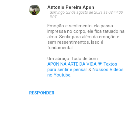
r
Antonio Pereira Apon
i
domingo, 22 de agosto de 2021 às 08:44:00
BRT
o
Emoção e sentimento; ela passa
s
impressa no corpo, ele fica tatuado na
alma. Sentir para além da emoção e
sem ressentimentos, isso é
fundamental.
Um abraço. Tudo de bom.
APON NA ARTE DA VIDA 💗 Textos
para sentir e pensar
&
Nossos Vídeos
no Youtube
.
RESPONDER