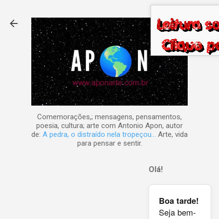
Pular para o conteúdo principal
Comemorações,; mensagens, pensamentos,
poesia, cultura; arte com Antonio Apon, autor
de:
A pedra, o distraído nela tropeçou...
Arte, vida
para pensar e sentir.
Olá!
Boa tarde!
Seja bem-