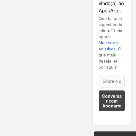
vindo(a) ao
AponArte.
Que tal uma
sugestão de
leitura? Leia
agora:
Mulher em
adjetivos
. O
que mais
deseja ler
por aqui?
Conversa
r com
Aponarte