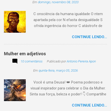
Em
domingo, novembro 08, 2020
C onsciência da humana igualdade O ntem
apartada pela cor N efasta desigualdade S
ofrida ingerência do horror C atástrofe de
preconceito I nclusão agora infinda E coa no
CONTINUE LENDO...
tempo o preito N egritude sempre linda C ultura
multicolor I rmanados na cidadania A gentes
todos do amor
Mulher em adjetivos
10 comentários
Publicado por
Antonio Pereira Apon
Em
quinta-feira, março 05, 2026
Você é uma Deusa! 👑 Poema poderoso e
visual inspirador para celebrar o Dia da Mulher.
Sinta sua força, beleza e poder! 👇 Compartilhe
a energia! #DiaDaMulher Se prepare para ter
CONTINUE LENDO...
arrepios! 👇 Este poema/música é uma