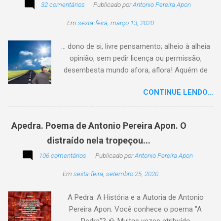
32 comentários
Publicado por
Antonio Pereira Apon
Em
sexta-feira, março 13, 2020
... dono de si, livre pensamento; alheio à alheia
opinião, sem pedir licença ou permissão,
desembesta mundo afora, aflora! Aquém de
quem não é da conta, sem tutela e sem patrão,
CONTINUE LENDO...
sem pitaco, intromissão... Antonio Pereira
Apon. No blog Filosofando na vida , a
professora Lourdes nos convida a escrever
Apedra. Poema de Antonio Pereira Apon. O
uma frase, verso,
distraído nela tropeçou...
poesia, pensamento, mensagem… Sobre uma
imagem postada a cada quinzena. Acima, a
106 comentários
Publicado por
Antonio Pereira Apon
imagem sugerida. Abaixo, a minha 2ª
Em
sexta-feira, setembro 25, 2020
participação na segunda edição dessa
blogagem coletiva, intitulada: Poetizando e
A Pedra: A História e a Autoria de Antonio
encantando . Segue a sós o caminhante,
Pereira Apon. Você conhece o poema "A
itinerante pensador, sob o céu, sobre o