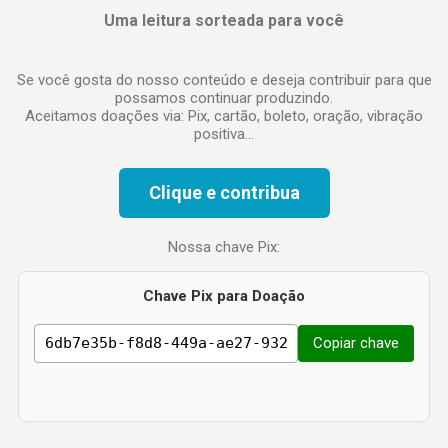
á
Uma leitura sorteada para você
r
i
o
Se você gosta do nosso conteúdo e deseja contribuir para que
possamos continuar produzindo.
Aceitamos doações via: Pix, cartão, boleto, oração, vibração
positiva...
Clique e contribua
Nossa chave Pix:
Chave Pix para Doação
Copiar chave