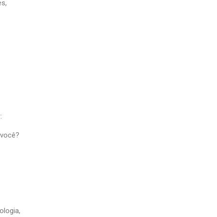
s,
:
 você?
ologia,