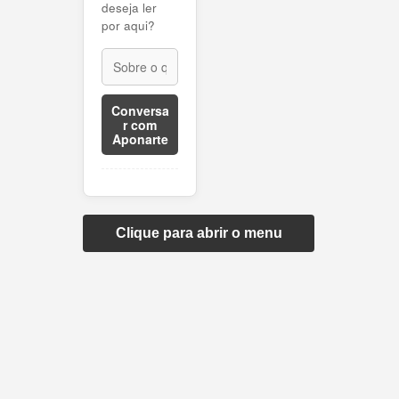
deseja ler
por aqui?
Conversa
r com
Aponarte
Clique para abrir o menu