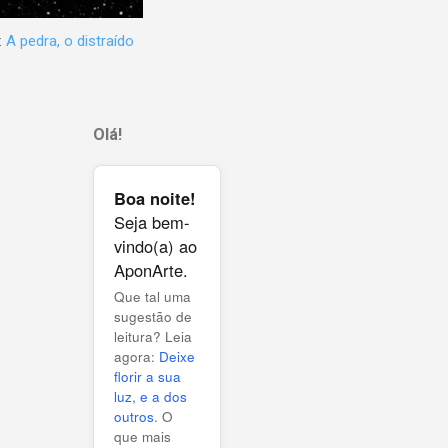
:
A pedra, o distraído
Olá!
Boa noite!
Seja bem-
vindo(a) ao
AponArte.
Que tal uma
sugestão de
leitura? Leia
agora:
Deixe
florir a sua
luz, e a dos
outros
. O
que mais