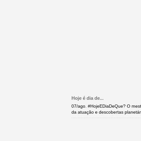
Hoje é dia de...
07/ago. #HojeEDiaDeQue? O mestr
da atuação e descobertas planetár