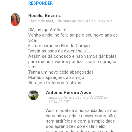
RESPONDER
Roselia Bezerra
segunda-feira, 1 de maio de 2023 às 07:10:00 BRT
Olá, amigo Antônio!
Venho ainda lhe felicitar pelo seu novo ano de
vida.
Fiz um mimo no Flor do Campo.
"vestir as asas da experiência"...
Assim se dá conosco e não vamos dar bolas
para métrica, vamos poetizar com o coração
sim.
Tenha um novo ciclo abençoado!
Muitas inspirações ao amigo.
Abraços fraternos festivos
Antonio Pereira Apon
segunda-feira, 1 de maio de 2023 às
17:14:00 BRT
Assim poetisa a humanidade, vamos
versando a vida e o viver como são,
sem artifícios e com a simplicidade
dos aprendizes do existir. Feliz
aniversariar de todos e cada um de