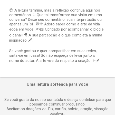
😊 A leitura termina, mas a reflexão continua aqui nos
comentários. ✨ Que tal transformar sua visita em uma
P
conversa? Deixe seu comentário, sua interpretação ou
o
apenas um 'oi'. 💬🌹 Adoro saber como a arte da vida
s
t
ecoa em você! ✍️📖 Obrigado por acompanhar o blog e
a
o canal! 🎥 A sua percepção é o que completa a minha
r
inspiração 🖋️.
u
m
Se você gostou e quer compartilhar em suas redes,
c
sinta-se em casa! Só não esqueça de levar junto o
o
nome do autor. A arte vive do respeito à criação. ✨🖋️
m
e
n
t
á
Uma leitura sorteada para você
r
i
o
Se você gosta do nosso conteúdo e deseja contribuir para que
possamos continuar produzindo.
Aceitamos doações via: Pix, cartão, boleto, oração, vibração
positiva...