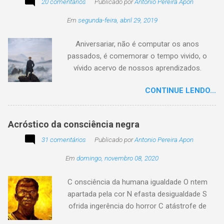
20 comentários
de quem o usa. Se você encontrar este texto
Publicado por
Antonio Pereira Apon
circulando com o autor "Desconhecido" ou
Em
segunda-feira, abril 29, 2019
creditado a outros nomes, ajude-nos a
preservar a verdade histórica e literária
Aniversariar, não é computar os anos
compartilhando o crédito correto.
passados, é comemorar o tempo vivido, o
vívido acervo de nossos aprendizados.
Tesouro atemporal e transcendente do nosso
CONTINUE LENDO...
existir. Há quem simplesmente assista o tempo
e a vida passarem. Mas, há também quem
assuma a autoria do seu viver. Tem quem
Acróstico da consciência negra
apenas passe alheio a tudo, tem quem aprenda
31 comentários
com o passar... Eu tenho aprendido:
Publicado por
Antonio Pereira Apon
Em
domingo, novembro 08, 2020
C onsciência da humana igualdade O ntem
apartada pela cor N efasta desigualdade S
ofrida ingerência do horror C atástrofe de
preconceito I nclusão agora infinda E coa no