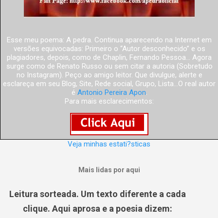
Esse meu poema: A pedra. Continua aparecendo na Internet em
versões equivocadas: Primeiro o “Autor desconhecido” e os
plagiadores, depois, como de Chaplin, Fernando Pessoa... Agora
surge como de Renato Russo ou sem citar a autoria (Sobretudo
no Instagram). Peço ao amigo leitor. Que divulgue, alerte e
esclareça em seu Blog, Site, Rede social, Grupo, Lista...O real autor
é
Antonio Pereira Apon
.
Para mais esclarecimentos:
Veja minhas estati?sticas
Mais lidas por aqui
Leitura sorteada. Um texto diferente a cada
clique. Aqui aprosa e a poesia dizem: