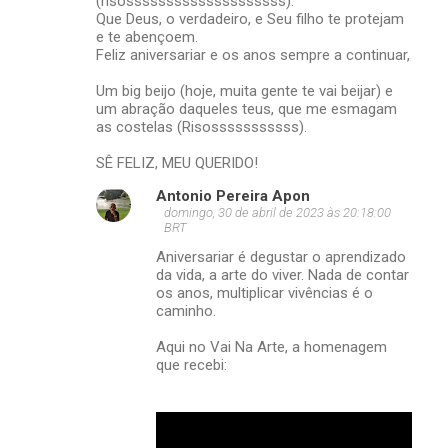
(risossssssssssssssssssss).
Que Deus, o verdadeiro, e Seu filho te protejam
e te abençoem.
Feliz aniversariar e os anos sempre a continuar,
Um big beijo (hoje, muita gente te vai beijar) e
um abração daqueles teus, que me esmagam
as costelas (Risosssssssssss).
SÊ FELIZ, MEU QUERIDO!
Antonio Pereira Apon
domingo, 30 de abril de 2023 às 20:18:00
BRT
Aniversariar é degustar o aprendizado
da vida, a arte do viver. Nada de contar
os anos, multiplicar vivências é o
caminho.
Aqui no Vai Na Arte, a homenagem
que recebi: