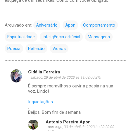
esqueça de dar seus likes. Conto com você! Obrigado.
Arquivado em:
Aniversário
Apon
Comportamento
Espiritualidade
Inteligência artificial
Mensagens
Poesia
Reflexão
Vídeos
Cidália Ferreira
C
sábado, 29 de abril de 2023 às 11:03:00 BRT
o
É sempre maravilhoso ouvir a poesia na sua
m
voz. Lindo!
.
e
Inquietações...
.
n
Beijos. Bom fim de semana.
t
Antonio Pereira Apon
á
domingo, 30 de abril de 2023 às 20:20:00