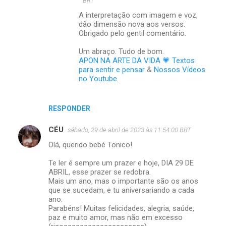
BRT
r
A interpretação com imagem e voz,
i
dão dimensão nova aos versos.
o
Obrigado pelo gentil comentário.
s
Um abraço. Tudo de bom.
APON NA ARTE DA VIDA 💗 Textos
para sentir e pensar
&
Nossos Vídeos
no Youtube
.
RESPONDER
CÉU
sábado, 29 de abril de 2023 às 11:54:00 BRT
Olá, querido bebé Tonico!
Te ler é sempre um prazer e hoje, DIA 29 DE
ABRIL, esse prazer se redobra.
Mais um ano, mas o importante são os anos
que se sucedam, e tu aniversariando a cada
ano.
Parabéns! Muitas felicidades, alegria, saúde,
paz e muito amor, mas não em excesso