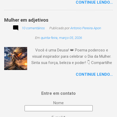
CONTINUE LENDO...
tempo o preito N egritude sempre linda C ultura
multicolor I rmanados na cidadania A gentes
todos do amor
Mulher em adjetivos
10 comentários
Publicado por
Antonio Pereira Apon
Em
quinta-feira, março 05, 2026
Você é uma Deusa! 👑 Poema poderoso e
visual inspirador para celebrar o Dia da Mulher.
Sinta sua força, beleza e poder! 👇 Compartilhe
a energia! #DiaDaMulher Se prepare para ter
CONTINUE LENDO...
arrepios! 👇 Este poema/música é uma
homenagem poética que vai fazer você se
sentir no topo do mundo. 😍 Procurei aqui,
Entre em contato
capturar a essência da mulher em todas as
suas facetas: da força de uma guerreira à
Nome
delicadeza de uma musa, da inteligência
brilhante à sensualidade inspiradora. É um