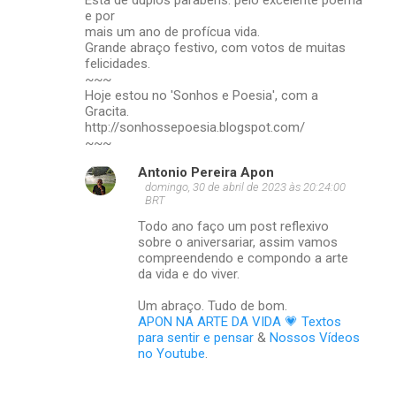
e por
mais um ano de profícua vida.
Grande abraço festivo, com votos de muitas
felicidades.
~~~
Hoje estou no 'Sonhos e Poesia', com a
Gracita.
http://sonhossepoesia.blogspot.com/
~~~
Antonio Pereira Apon
domingo, 30 de abril de 2023 às 20:24:00
BRT
Todo ano faço um post reflexivo
sobre o aniversariar, assim vamos
compreendendo e compondo a arte
da vida e do viver.
Um abraço. Tudo de bom.
APON NA ARTE DA VIDA 💗 Textos
para sentir e pensar
&
Nossos Vídeos
no Youtube
.