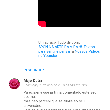
Um abraço. Tudo de bom.
APON NA ARTE DA VIDA 💗 Textos
para sentir e pensar
&
Nossos Vídeos
no Youtube
.
RESPONDER
Majo Dutra
domingo, 30 de abril de 2023 às 14:41:00 BRT
Parecia-me que já tinha comentado este seu
poema,
mas não percebi que se aludia ao seu
aniversário...
Está de duplos parabéns: pelo excelente poema