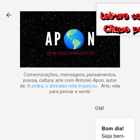
Pular para o conteúdo principal
Comemorações,; mensagens, pensamentos,
poesia, cultura; arte com Antonio Apon, autor
de:
A pedra, o distraído nela tropeçou...
Arte, vida
para pensar e sentir.
Olá!
Bom dia!
Seja bem-