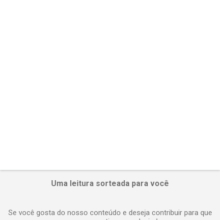
t
á
r
i
o
s
Uma leitura sorteada para você
Se você gosta do nosso conteúdo e deseja contribuir para que