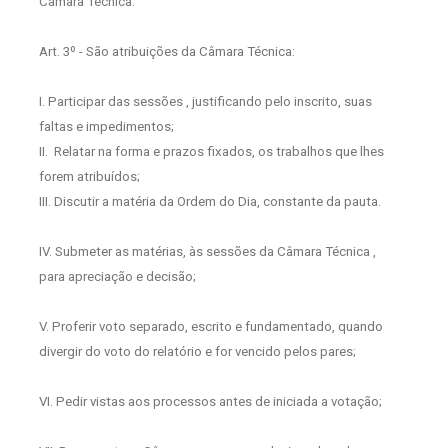
Câmara Técnica.
Art. 3º - São atribuições da Câmara Técnica:
I. Participar das sessões , justificando pelo inscrito, suas
faltas e impedimentos;
II.
Relatar na forma e prazos fixados, os trabalhos que lhes
forem atribuídos;
III. Discutir a matéria da Ordem do Dia, constante da pauta.
IV. Submeter as matérias, às sessões da Câmara Técnica ,
para apreciação e decisão;
V. Proferir voto separado, escrito e fundamentado, quando
divergir do voto do relatório e for vencido pelos pares;
VI. Pedir vistas aos processos antes de iniciada a votação;