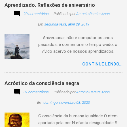
livro Essência. A obra reflete sobre como a
Aprendizado. Reflexões de aniversário
utilidade de um objeto depende da perspectiva
20 comentários
de quem o usa. Se você encontrar este texto
Publicado por
Antonio Pereira Apon
circulando com o autor "Desconhecido" ou
Em
segunda-feira, abril 29, 2019
creditado a outros nomes, ajude-nos a
preservar a verdade histórica e literária
Aniversariar, não é computar os anos
compartilhando o crédito correto.
passados, é comemorar o tempo vivido, o
vívido acervo de nossos aprendizados.
Tesouro atemporal e transcendente do nosso
CONTINUE LENDO...
existir. Há quem simplesmente assista o tempo
e a vida passarem. Mas, há também quem
assuma a autoria do seu viver. Tem quem
Acróstico da consciência negra
apenas passe alheio a tudo, tem quem aprenda
31 comentários
com o passar... Eu tenho aprendido:
Publicado por
Antonio Pereira Apon
Em
domingo, novembro 08, 2020
C onsciência da humana igualdade O ntem
apartada pela cor N efasta desigualdade S