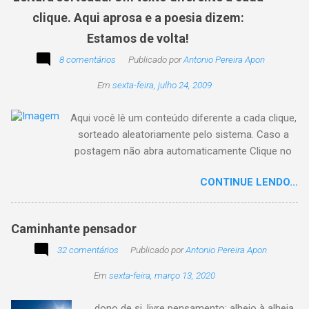
clique. Aqui aprosa e a poesia dizem:
Estamos de volta!
8 comentários
Publicado por
Antonio Pereira Apon
Em
sexta-feira, julho 24, 2009
Aqui você lê um conteúdo diferente a cada clique,
sorteado aleatoriamente pelo sistema. Caso a
postagem não abra automaticamente Clique no
texto animado a seguir:
CONTINUE LENDO...
Caminhante pensador
32 comentários
Publicado por
Antonio Pereira Apon
Em
sexta-feira, março 13, 2020
... dono de si, livre pensamento; alheio à alheia