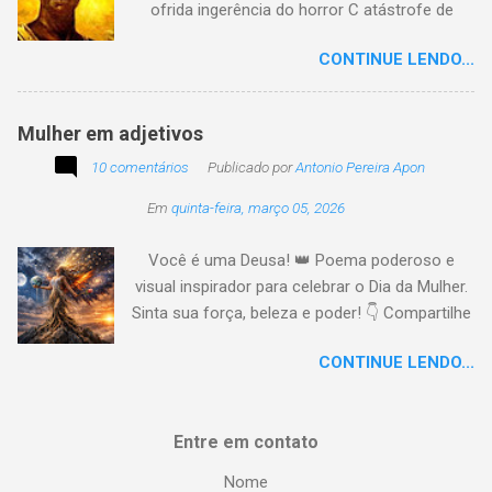
ofrida ingerência do horror C atástrofe de
preconceito I nclusão agora infinda E coa no
CONTINUE LENDO...
tempo o preito N egritude sempre linda C ultura
multicolor I rmanados na cidadania A gentes
todos do amor
Mulher em adjetivos
10 comentários
Publicado por
Antonio Pereira Apon
Em
quinta-feira, março 05, 2026
Você é uma Deusa! 👑 Poema poderoso e
visual inspirador para celebrar o Dia da Mulher.
Sinta sua força, beleza e poder! 👇 Compartilhe
a energia! #DiaDaMulher Se prepare para ter
CONTINUE LENDO...
arrepios! 👇 Este poema/música é uma
homenagem poética que vai fazer você se
sentir no topo do mundo. 😍 Procurei aqui,
Entre em contato
capturar a essência da mulher em todas as
suas facetas: da força de uma guerreira à
Nome