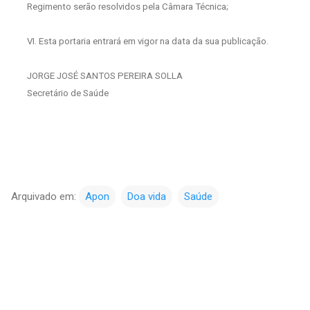
Regimento serão resolvidos pela Câmara Técnica;
VI. Esta portaria entrará em vigor na data da sua publicação.
JORGE JOSÉ SANTOS PEREIRA SOLLA
Secretário de Saúde
Arquivado em:
Apon
Doa vida
Saúde
C
o
m
e
n