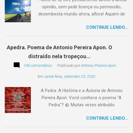
opinião, sem pedir licença ou permissão,
desembesta mundo afora, aflora! Aquém de
quem não é da conta, sem tutela e sem patrão,
CONTINUE LENDO...
sem pitaco, intromissão... Antonio Pereira
Apon. No blog Filosofando na vida , a
professora Lourdes nos convida a escrever
Apedra. Poema de Antonio Pereira Apon. O
uma frase, verso,
distraído nela tropeçou...
poesia, pensamento, mensagem… Sobre uma
imagem postada a cada quinzena. Acima, a
106 comentários
Publicado por
Antonio Pereira Apon
imagem sugerida. Abaixo, a minha 2ª
Em
sexta-feira, setembro 25, 2020
participação na segunda edição dessa
blogagem coletiva, intitulada: Poetizando e
A Pedra: A História e a Autoria de Antonio
encantando . Segue a sós o caminhante,
Pereira Apon. Você conhece o poema "A
itinerante pensador, sob o céu, sobre o
Pedra"? 🪨 Muitas vezes atribuído
caminho, toca a vida a caminhar. Vem de
erroneamente a autores famosos, este poema
ontem, de outrora, maduro pensar da hora; que
CONTINUE LENDO...
é, na verdade, de autoria de Antonio Pereira
não tarda, não demora,
Apon, publicado pela primeira vez em 1999 no