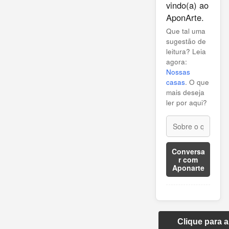
vindo(a) ao
AponArte.
Que tal uma
sugestão de
leitura? Leia
agora:
Nossas
casas
. O que
mais deseja
ler por aqui?
Conversa
r com
Aponarte
Clique para 