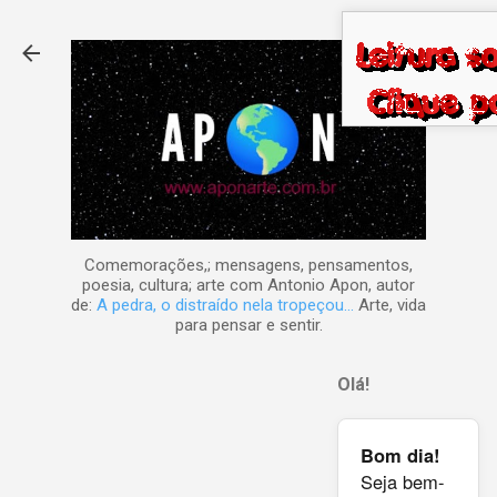
Pular para o conteúdo principal
Comemorações,; mensagens, pensamentos,
poesia, cultura; arte com Antonio Apon, autor
de:
A pedra, o distraído nela tropeçou...
Arte, vida
para pensar e sentir.
Olá!
Bom dia!
Seja bem-