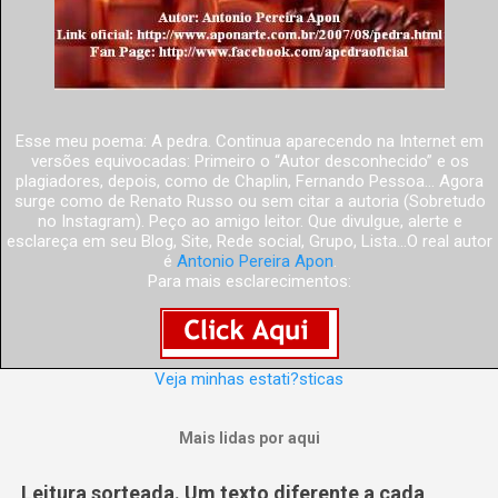
Esse meu poema: A pedra. Continua aparecendo na Internet em
versões equivocadas: Primeiro o “Autor desconhecido” e os
plagiadores, depois, como de Chaplin, Fernando Pessoa... Agora
surge como de Renato Russo ou sem citar a autoria (Sobretudo
no Instagram). Peço ao amigo leitor. Que divulgue, alerte e
esclareça em seu Blog, Site, Rede social, Grupo, Lista...O real autor
é
Antonio Pereira Apon
.
Para mais esclarecimentos:
Veja minhas estati?sticas
Mais lidas por aqui
Leitura sorteada. Um texto diferente a cada