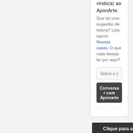
vindo(a) ao
AponArte.
Que tal uma
sugestão de
leitura? Leia
agora:
Nossas
casas
. O que
mais deseja
ler por aqui?
Conversa
r com
Aponarte
Clique para 