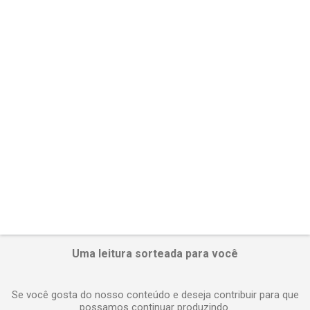
t
á
r
i
o
s
Uma leitura sorteada para você
Se você gosta do nosso conteúdo e deseja contribuir para que
possamos continuar produzindo.