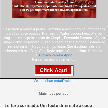
Esse meu poema: A pedra. Continua aparecendo na Internet em
versões equivocadas: Primeiro o “Autor desconhecido” e os
plagiadores, depois, como de Chaplin, Fernando Pessoa... Agora
surge como de Renato Russo ou sem citar a autoria (Sobretudo
no Instagram). Peço ao amigo leitor. Que divulgue, alerte e
esclareça em seu Blog, Site, Rede social, Grupo, Lista...O real autor
é
Antonio Pereira Apon
.
Para mais esclarecimentos:
Veja minhas estati?sticas
Mais lidas por aqui
Leitura sorteada. Um texto diferente a cada