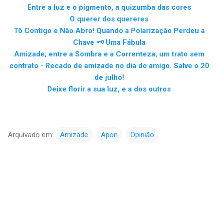
Entre a luz e o pigmento, a quizumba das cores
O querer dos quereres
Tô Contigo e Não Abro! Quando a Polarização Perdeu a
Chave 🗝️ Uma Fábula
Amizade; entre a Sombra e a Correnteza, um trato sem
contrato - Recado de amizade no dia do amigo. Salve o 20
de julho!
Deixe florir a sua luz, e a dos outros
Arquivado em:
Amizade
Apon
Opinião
C
o
m
e
n