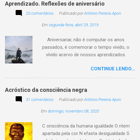
Aprendizado. Reflexões de aniversário
utilidade de um objeto depende da perspectiva
20 comentários
de quem o usa. Se você encontrar este texto
Publicado por
Antonio Pereira Apon
circulando com o autor "Desconhecido" ou
Em
segunda-feira, abril 29, 2019
creditado a outros nomes, ajude-nos a
preservar a verdade histórica e literária
Aniversariar, não é computar os anos
compartilhando o crédito correto.
passados, é comemorar o tempo vivido, o
vívido acervo de nossos aprendizados.
Tesouro atemporal e transcendente do nosso
CONTINUE LENDO...
existir. Há quem simplesmente assista o tempo
e a vida passarem. Mas, há também quem
assuma a autoria do seu viver. Tem quem
Acróstico da consciência negra
apenas passe alheio a tudo, tem quem aprenda
31 comentários
com o passar... Eu tenho aprendido:
Publicado por
Antonio Pereira Apon
Em
domingo, novembro 08, 2020
C onsciência da humana igualdade O ntem
apartada pela cor N efasta desigualdade S