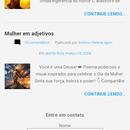
ofrida ingerência do horror C atástrofe de
preconceito I nclusão agora infinda E coa no
CONTINUE LENDO...
tempo o preito N egritude sempre linda C ultura
multicolor I rmanados na cidadania A gentes
todos do amor
Mulher em adjetivos
10 comentários
Publicado por
Antonio Pereira Apon
Em
quinta-feira, março 05, 2026
Você é uma Deusa! 👑 Poema poderoso e
visual inspirador para celebrar o Dia da Mulher.
Sinta sua força, beleza e poder! 👇 Compartilhe
a energia! #DiaDaMulher Se prepare para ter
CONTINUE LENDO...
arrepios! 👇 Este poema/música é uma
homenagem poética que vai fazer você se
sentir no topo do mundo. 😍 Procurei aqui,
Entre em contato
capturar a essência da mulher em todas as
suas facetas: da força de uma guerreira à
Nome
delicadeza de uma musa, da inteligência