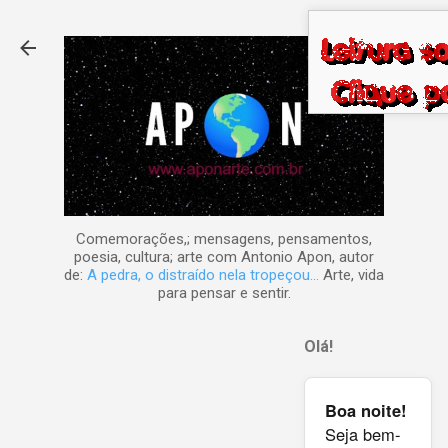
Pular para o conteúdo principal
Comemorações,; mensagens, pensamentos,
poesia, cultura; arte com Antonio Apon, autor
de:
A pedra, o distraído nela tropeçou...
Arte, vida
para pensar e sentir.
Olá!
Boa noite!
Seja bem-