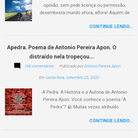
opinião, sem pedir licença ou permissão,
desembesta mundo afora, aflora! Aquém de
quem não é da conta, sem tutela e sem patrão,
CONTINUE LENDO...
sem pitaco, intromissão... Antonio Pereira
Apon. No blog Filosofando na vida , a
professora Lourdes nos convida a escrever
Apedra. Poema de Antonio Pereira Apon. O
uma frase, verso,
distraído nela tropeçou...
poesia, pensamento, mensagem… Sobre uma
imagem postada a cada quinzena. Acima, a
106 comentários
Publicado por
Antonio Pereira Apon
imagem sugerida. Abaixo, a minha 2ª
Em
sexta-feira, setembro 25, 2020
participação na segunda edição dessa
blogagem coletiva, intitulada: Poetizando e
A Pedra: A História e a Autoria de Antonio
encantando . Segue a sós o caminhante,
Pereira Apon. Você conhece o poema "A
itinerante pensador, sob o céu, sobre o
Pedra"? 🪨 Muitas vezes atribuído
caminho, toca a vida a caminhar. Vem de
erroneamente a autores famosos, este poema
ontem, de outrora, maduro pensar da hora; que
CONTINUE LENDO...
é, na verdade, de autoria de Antonio Pereira
não tarda, não demora,
Apon, publicado pela primeira vez em 1999 no
livro Essência. A obra reflete sobre como a