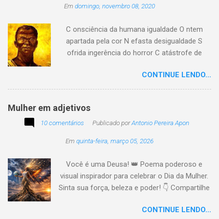
Em
domingo, novembro 08, 2020
C onsciência da humana igualdade O ntem
apartada pela cor N efasta desigualdade S
ofrida ingerência do horror C atástrofe de
preconceito I nclusão agora infinda E coa no
CONTINUE LENDO...
tempo o preito N egritude sempre linda C ultura
multicolor I rmanados na cidadania A gentes
todos do amor
Mulher em adjetivos
10 comentários
Publicado por
Antonio Pereira Apon
Em
quinta-feira, março 05, 2026
Você é uma Deusa! 👑 Poema poderoso e
visual inspirador para celebrar o Dia da Mulher.
Sinta sua força, beleza e poder! 👇 Compartilhe
a energia! #DiaDaMulher Se prepare para ter
CONTINUE LENDO...
arrepios! 👇 Este poema/música é uma