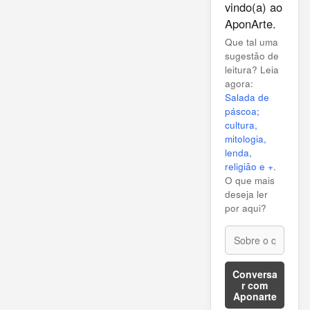
vindo(a) ao
AponArte.
Que tal uma
sugestão de
leitura? Leia
agora:
Salada de
páscoa;
cultura,
mitologia,
lenda,
religião e +
.
O que mais
deseja ler
por aqui?
Conversa
r com
Aponarte