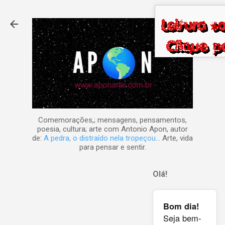
Pular para o conteúdo principal
Comemorações,; mensagens, pensamentos,
poesia, cultura; arte com Antonio Apon, autor
de:
A pedra, o distraído nela tropeçou...
Arte, vida
para pensar e sentir.
Olá!
Bom dia!
Seja bem-