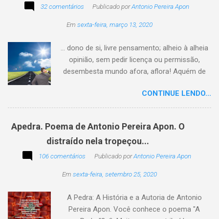
32 comentários
Publicado por
Antonio Pereira Apon
Em
sexta-feira, março 13, 2020
... dono de si, livre pensamento; alheio à alheia
opinião, sem pedir licença ou permissão,
desembesta mundo afora, aflora! Aquém de
quem não é da conta, sem tutela e sem patrão,
CONTINUE LENDO...
sem pitaco, intromissão... Antonio Pereira
Apon. No blog Filosofando na vida , a
professora Lourdes nos convida a escrever
Apedra. Poema de Antonio Pereira Apon. O
uma frase, verso,
distraído nela tropeçou...
poesia, pensamento, mensagem… Sobre uma
imagem postada a cada quinzena. Acima, a
106 comentários
Publicado por
Antonio Pereira Apon
imagem sugerida. Abaixo, a minha 2ª
Em
sexta-feira, setembro 25, 2020
participação na segunda edição dessa
blogagem coletiva, intitulada: Poetizando e
A Pedra: A História e a Autoria de Antonio
encantando . Segue a sós o caminhante,
Pereira Apon. Você conhece o poema "A
itinerante pensador, sob o céu, sobre o