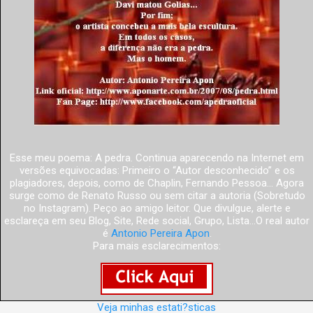
Esse meu poema: A pedra. Continua aparecendo na Internet em
versões equivocadas: Primeiro o “Autor desconhecido” e os
plagiadores, depois, como de Chaplin, Fernando Pessoa... Agora
surge como de Renato Russo ou sem citar a autoria (Sobretudo
no Instagram). Peço ao amigo leitor. Que divulgue, alerte e
esclareça em seu Blog, Site, Rede social, Grupo, Lista...O real autor
é
Antonio Pereira Apon
.
Para mais esclarecimentos:
Veja minhas estati?sticas