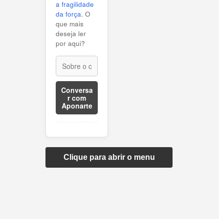
a fragilidade
da força
. O
que mais
deseja ler
por aqui?
Conversa
r com
Aponarte
Clique para abrir o menu