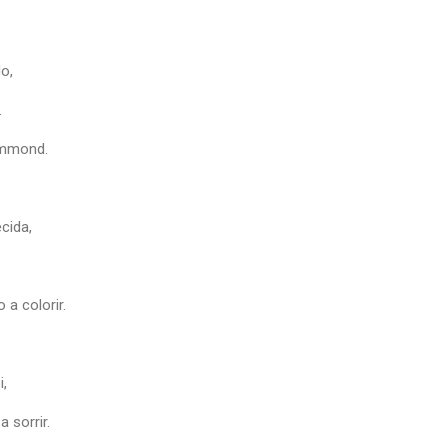
o,
.
ummond.
cida,
a colorir.
i,
 sorrir.