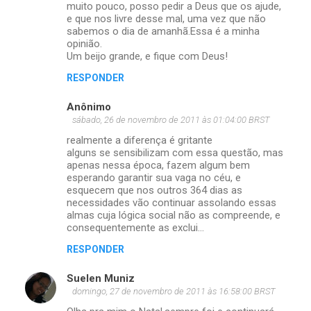
muito pouco, posso pedir a Deus que os ajude,
e que nos livre desse mal, uma vez que não
sabemos o dia de amanhã.Essa é a minha
opinião.
Um beijo grande, e fique com Deus!
RESPONDER
Anônimo
sábado, 26 de novembro de 2011 às 01:04:00 BRST
realmente a diferença é gritante
alguns se sensibilizam com essa questão, mas
apenas nessa época, fazem algum bem
esperando garantir sua vaga no céu, e
esquecem que nos outros 364 dias as
necessidades vão continuar assolando essas
almas cuja lógica social não as compreende, e
consequentemente as exclui...
RESPONDER
Suelen Muniz
domingo, 27 de novembro de 2011 às 16:58:00 BRST