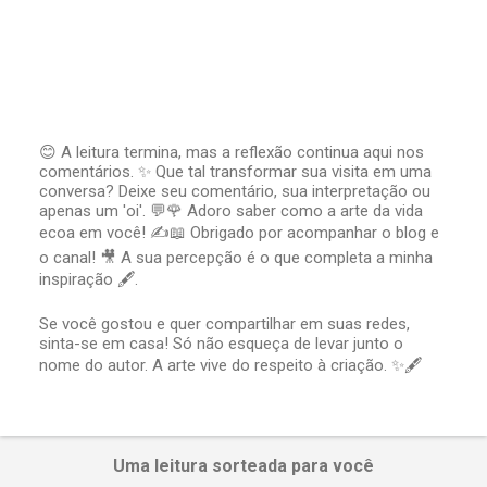
😊 A leitura termina, mas a reflexão continua aqui nos
comentários. ✨ Que tal transformar sua visita em uma
P
conversa? Deixe seu comentário, sua interpretação ou
o
apenas um 'oi'. 💬🌹 Adoro saber como a arte da vida
s
t
ecoa em você! ✍️📖 Obrigado por acompanhar o blog e
a
o canal! 🎥 A sua percepção é o que completa a minha
r
inspiração 🖋️.
u
m
Se você gostou e quer compartilhar em suas redes,
c
sinta-se em casa! Só não esqueça de levar junto o
o
nome do autor. A arte vive do respeito à criação. ✨🖋️
m
e
n
t
á
Uma leitura sorteada para você
r
i