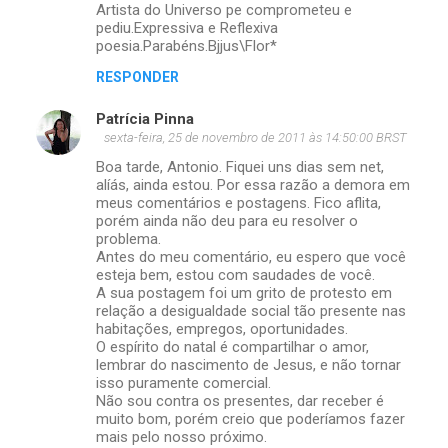
Artista do Universo pe comprometeu e
pediu.Expressiva e Reflexiva
poesia.Parabéns.Bjjus\Flor*
RESPONDER
Patrícia Pinna
sexta-feira, 25 de novembro de 2011 às 14:50:00 BRST
Boa tarde, Antonio. Fiquei uns dias sem net,
alíás, ainda estou. Por essa razão a demora em
meus comentários e postagens. Fico aflita,
porém ainda não deu para eu resolver o
problema.
Antes do meu comentário, eu espero que você
esteja bem, estou com saudades de você.
A sua postagem foi um grito de protesto em
relação a desigualdade social tão presente nas
habitações, empregos, oportunidades.
O espírito do natal é compartilhar o amor,
lembrar do nascimento de Jesus, e não tornar
isso puramente comercial.
Não sou contra os presentes, dar receber é
muito bom, porém creio que poderíamos fazer
mais pelo nosso próximo.