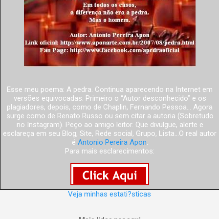
Esse meu poema: A pedra. Continua aparecendo na Internet em
versões equivocadas: Primeiro o “Autor desconhecido” e os
plagiadores, depois, como de Chaplin, Fernando Pessoa... Agora
surge como de Renato Russo ou sem citar a autoria (Sobretudo
no Instagram). Peço ao amigo leitor. Que divulgue, alerte e
esclareça em seu Blog, Site, Rede social, Grupo, Lista...O real autor
é
Antonio Pereira Apon
.
Para mais esclarecimentos:
Veja minhas estati?sticas