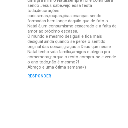
Olha pra mim o Natal,sempre foi e continuará
sendo Jesus sabe,vejo essa festa
toda,decorações
caríssimas,roupas,jóias,crianças sendo
formadas bem longe daquilo que de fato o
Natal é,um consumismo exagerado e a falta de
amor ao próximo escassa.
O mundo é mesmo desigual e fica mais
desigual ainda quando se perde o sentido
original das coisas,graças a Deus que nesse
Natal tenho vida,família,amigos e alegria pra
comemorar,porque o resto compra-se e vende
o ano todo,não é mesmo?!
Abraço e uma ótima semana=)
RESPONDER