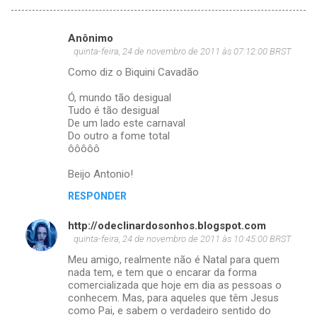
Anônimo
C
quinta-feira, 24 de novembro de 2011 às 07:12:00 BRST
o
Como diz o Biquini Cavadão
m
Ó, mundo tão desigual
e
Tudo é tão desigual
De um lado este carnaval
n
Do outro a fome total
t
ôôôôô
á
Beijo Antonio!
r
RESPONDER
i
o
http://odeclinardosonhos.blogspot.com
quinta-feira, 24 de novembro de 2011 às 10:45:00 BRST
s
Meu amigo, realmente não é Natal para quem
nada tem, e tem que o encarar da forma
comercializada que hoje em dia as pessoas o
conhecem. Mas, para aqueles que têm Jesus
como Pai, e sabem o verdadeiro sentido do