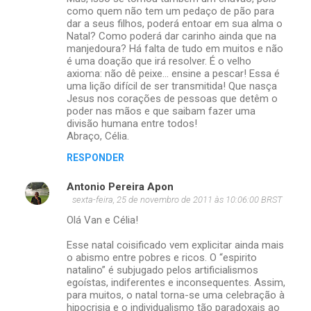
como quem não tem um pedaço de pão para
dar a seus filhos, poderá entoar em sua alma o
Natal? Como poderá dar carinho ainda que na
manjedoura? Há falta de tudo em muitos e não
é uma doação que irá resolver. É o velho
axioma: não dê peixe... ensine a pescar! Essa é
uma lição difícil de ser transmitida! Que nasça
Jesus nos corações de pessoas que detêm o
poder nas mãos e que saibam fazer uma
divisão humana entre todos!
Abraço, Célia.
RESPONDER
Antonio Pereira Apon
sexta-feira, 25 de novembro de 2011 às 10:06:00 BRST
Olá Van e Célia!
Esse natal coisificado vem explicitar ainda mais
o abismo entre pobres e ricos. O “espirito
natalino” é subjugado pelos artificialismos
egoístas, indiferentes e inconsequentes. Assim,
para muitos, o natal torna-se uma celebração à
hipocrisia e o individualismo tão paradoxais ao