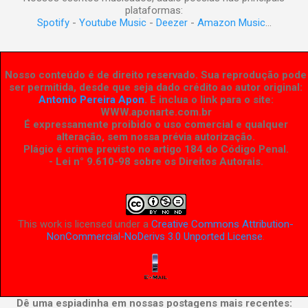
plataformas:
Spotify
-
Youtube Music
-
Deezer
-
Amazon Music
...
Nosso conteúdo é de direito reservado. Sua reprodução pode
ser permitida, desde que seja dado crédito ao autor original:
Antonio Pereira Apon
. E inclua o link para o site:
WWW.aponarte.com.br
É expressamente proibido o uso comercial e qualquer
alteração, sem nossa prévia autorização.
Plágio é crime previsto no artigo 184 do Código Penal.
- Lei n° 9.610-98 sobre os Direitos Autorais
.
This work is licensed under a
Creative Commons Attribution-
NonCommercial-NoDerivs 3.0 Unported License
.
Dê uma espiadinha em nossas postagens mais recentes: