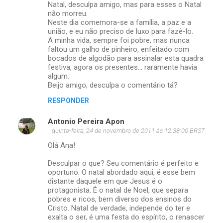
Natal, desculpa amigo, mas para esses o Natal
não morreu.
Neste dia comemora-se a família, a paz e a
união, e eu não preciso de luxo para fazê-lo.
A minha vida, sempre foi pobre, mas nunca
faltou um galho de pinheiro, enfeitado com
bocados de algodão para assinalar esta quadra
festiva, agora os presentes... raramente havia
algum.
Beijo amigo, desculpa o comentário tá?
RESPONDER
Antonio Pereira Apon
quinta-feira, 24 de novembro de 2011 às 12:38:00 BRST
Olá Ana!
Desculpar o que? Seu comentário é perfeito e
oportuno. O natal abordado aqui, é esse bem
distante daquele em que Jesus é o
protagonista. É o natal de Noel, que separa
pobres e ricos, bem diverso dos ensinos do
Cristo. Natal de verdade, independe do ter e
exalta o ser, é uma festa do espírito, o renascer