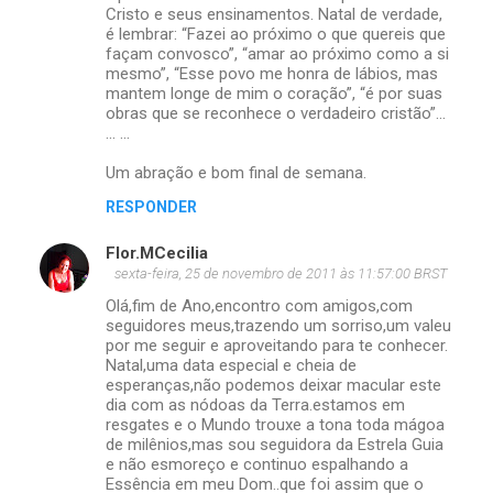
Cristo e seus ensinamentos. Natal de verdade,
é lembrar: “Fazei ao próximo o que quereis que
façam convosco”, “amar ao próximo como a si
mesmo”, “Esse povo me honra de lábios, mas
mantem longe de mim o coração”, “é por suas
obras que se reconhece o verdadeiro cristão”...
... ...
Um abração e bom final de semana.
RESPONDER
Flor.MCecilia
sexta-feira, 25 de novembro de 2011 às 11:57:00 BRST
Olá,fim de Ano,encontro com amigos,com
seguidores meus,trazendo um sorriso,um valeu
por me seguir e aproveitando para te conhecer.
Natal,uma data especial e cheia de
esperanças,não podemos deixar macular este
dia com as nódoas da Terra.estamos em
resgates e o Mundo trouxe a tona toda mágoa
de milênios,mas sou seguidora da Estrela Guia
e não esmoreço e continuo espalhando a
Essência em meu Dom..que foi assim que o