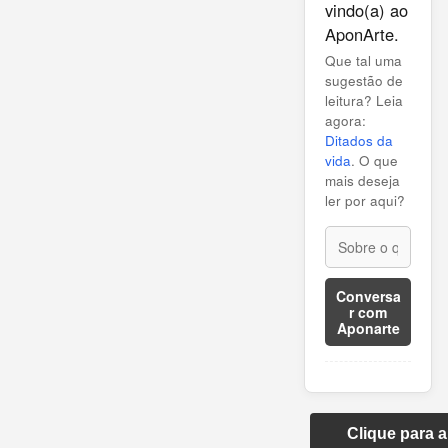
vindo(a) ao
AponArte.
Que tal uma
sugestão de
leitura? Leia
agora:
Ditados da
vida
. O que
mais deseja
ler por aqui?
Conversa
r com
Aponarte
Clique para 