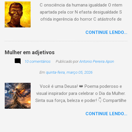
C onsciência da humana igualdade O ntem
apartada pela cor N efasta desigualdade S
ofrida ingerência do horror C atástrofe de
preconceito I nclusão agora infinda E coa no
CONTINUE LENDO...
tempo o preito N egritude sempre linda C ultura
multicolor I rmanados na cidadania A gentes
todos do amor
Mulher em adjetivos
10 comentários
Publicado por
Antonio Pereira Apon
Em
quinta-feira, março 05, 2026
Você é uma Deusa! 👑 Poema poderoso e
visual inspirador para celebrar o Dia da Mulher.
Sinta sua força, beleza e poder! 👇 Compartilhe
a energia! #DiaDaMulher Se prepare para ter
CONTINUE LENDO...
arrepios! 👇 Este poema/música é uma
homenagem poética que vai fazer você se
sentir no topo do mundo. 😍 Procurei aqui,