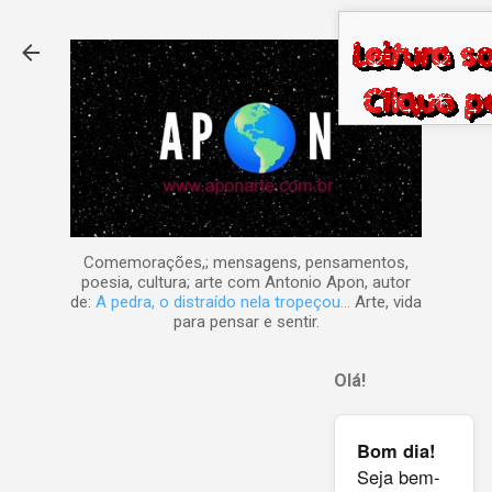
Pular para o conteúdo principal
Comemorações,; mensagens, pensamentos,
poesia, cultura; arte com Antonio Apon, autor
de:
A pedra, o distraído nela tropeçou...
Arte, vida
para pensar e sentir.
Olá!
Bom dia!
Seja bem-