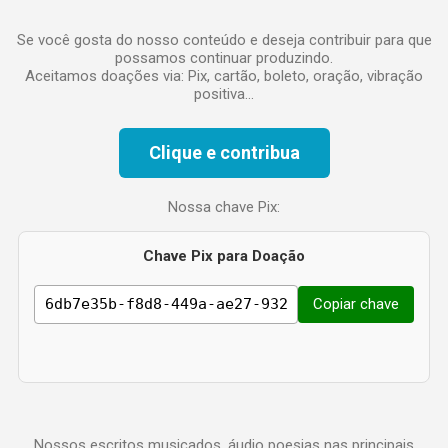
o
Se você gosta do nosso conteúdo e deseja contribuir para que
possamos continuar produzindo.
Aceitamos doações via: Pix, cartão, boleto, oração, vibração
positiva...
Clique e contribua
Nossa chave Pix:
Chave Pix para Doação
Copiar chave
Nossos escritos musicados, áudio poesias nas principais