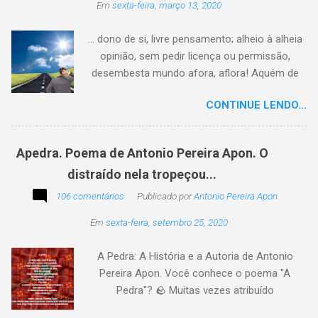
Em
sexta-feira, março 13, 2020
... dono de si, livre pensamento; alheio à alheia
opinião, sem pedir licença ou permissão,
desembesta mundo afora, aflora! Aquém de
quem não é da conta, sem tutela e sem patrão,
CONTINUE LENDO...
sem pitaco, intromissão... Antonio Pereira
Apon. No blog Filosofando na vida , a
professora Lourdes nos convida a escrever
Apedra. Poema de Antonio Pereira Apon. O
uma frase, verso,
distraído nela tropeçou...
poesia, pensamento, mensagem… Sobre uma
imagem postada a cada quinzena. Acima, a
106 comentários
Publicado por
Antonio Pereira Apon
imagem sugerida. Abaixo, a minha 2ª
Em
sexta-feira, setembro 25, 2020
participação na segunda edição dessa
blogagem coletiva, intitulada: Poetizando e
A Pedra: A História e a Autoria de Antonio
encantando . Segue a sós o caminhante,
Pereira Apon. Você conhece o poema "A
itinerante pensador, sob o céu, sobre o
Pedra"? 🪨 Muitas vezes atribuído
caminho, toca a vida a caminhar. Vem de
erroneamente a autores famosos, este poema
ontem, de outrora, maduro pensar da hora; que