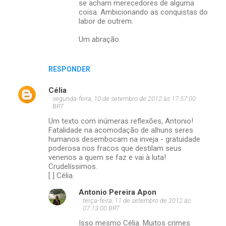
se acham merecedores de alguma
coisa. Ambicionando as conquistas do
labor de outrem.
Um abração.
RESPONDER
Célia
segunda-feira, 10 de setembro de 2012 às 17:57:00
BRT
Um texto com inúmeras reflexões, Antonio!
Fatalidade na acomodação de alhuns seres
humanos desembocam na inveja - gratuidade
poderosa nos fracos que destilam seus
venenos a quem se faz e vai à luta!
Crudelíssimos.
[ ] Célia.
Antonio Pereira Apon
terça-feira, 11 de setembro de 2012 às
07:13:00 BRT
Isso mesmo Célia. Muitos crimes