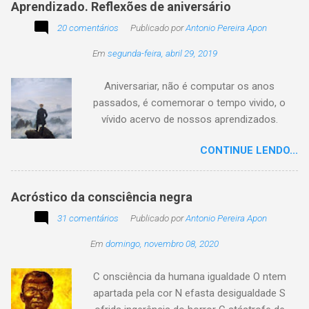
Aprendizado. Reflexões de aniversário
utilidade de um objeto depende da perspectiva
20 comentários
de quem o usa. Se você encontrar este texto
Publicado por
Antonio Pereira Apon
circulando com o autor "Desconhecido" ou
Em
segunda-feira, abril 29, 2019
creditado a outros nomes, ajude-nos a
preservar a verdade histórica e literária
Aniversariar, não é computar os anos
compartilhando o crédito correto.
passados, é comemorar o tempo vivido, o
vívido acervo de nossos aprendizados.
Tesouro atemporal e transcendente do nosso
CONTINUE LENDO...
existir. Há quem simplesmente assista o tempo
e a vida passarem. Mas, há também quem
assuma a autoria do seu viver. Tem quem
Acróstico da consciência negra
apenas passe alheio a tudo, tem quem aprenda
31 comentários
com o passar... Eu tenho aprendido:
Publicado por
Antonio Pereira Apon
Em
domingo, novembro 08, 2020
C onsciência da humana igualdade O ntem
apartada pela cor N efasta desigualdade S