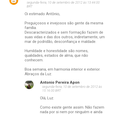
C
segunda-feira, 10 de setembro de 2012 às 13:44:00
BRT
o
Oi estimado Antônio,
m
e
Preguiçosos e invejosos são gente da mesma
família.
n
Descaracterizados e sem formação fazem de
t
suas vidas e das dos outros, indiretamente, um
mar de podridão, desconfiança e maldade.
á
Humildade e honestidade são nomes,
r
qualidades, estados de alma, que não
i
conhecem.
o
Boa semana, em harmonia interior e exterior.
s
Abraços da Luz.
Antonio Pereira Apon
segunda-feira, 10 de setembro de 2012 às
15:16:00 BRT
Olá, Luz.
Como existe gente assim. Não fazem
nada por si nem por ninguém e ainda