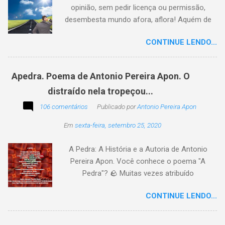
opinião, sem pedir licença ou permissão,
desembesta mundo afora, aflora! Aquém de
quem não é da conta, sem tutela e sem patrão,
CONTINUE LENDO...
sem pitaco, intromissão... Antonio Pereira
Apon. No blog Filosofando na vida , a
professora Lourdes nos convida a escrever
Apedra. Poema de Antonio Pereira Apon. O
uma frase, verso,
distraído nela tropeçou...
poesia, pensamento, mensagem… Sobre uma
imagem postada a cada quinzena. Acima, a
106 comentários
Publicado por
Antonio Pereira Apon
imagem sugerida. Abaixo, a minha 2ª
Em
sexta-feira, setembro 25, 2020
participação na segunda edição dessa
blogagem coletiva, intitulada: Poetizando e
A Pedra: A História e a Autoria de Antonio
encantando . Segue a sós o caminhante,
Pereira Apon. Você conhece o poema "A
itinerante pensador, sob o céu, sobre o
Pedra"? 🪨 Muitas vezes atribuído
caminho, toca a vida a caminhar. Vem de
erroneamente a autores famosos, este poema
ontem, de outrora, maduro pensar da hora; que
CONTINUE LENDO...
é, na verdade, de autoria de Antonio Pereira
não tarda, não demora,
Apon, publicado pela primeira vez em 1999 no
livro Essência. A obra reflete sobre como a