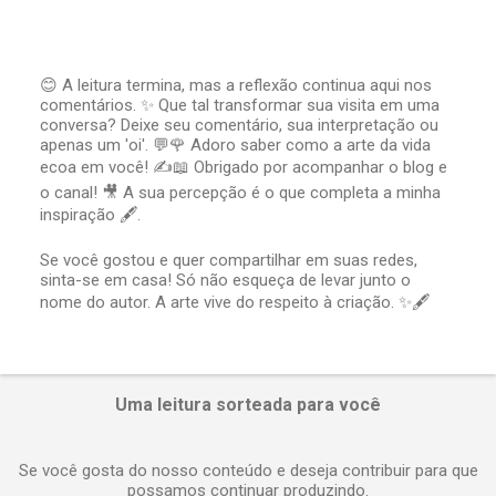
😊 A leitura termina, mas a reflexão continua aqui nos
comentários. ✨ Que tal transformar sua visita em uma
P
conversa? Deixe seu comentário, sua interpretação ou
o
apenas um 'oi'. 💬🌹 Adoro saber como a arte da vida
s
t
ecoa em você! ✍️📖 Obrigado por acompanhar o blog e
a
o canal! 🎥 A sua percepção é o que completa a minha
r
inspiração 🖋️.
u
m
Se você gostou e quer compartilhar em suas redes,
c
sinta-se em casa! Só não esqueça de levar junto o
o
nome do autor. A arte vive do respeito à criação. ✨🖋️
m
e
n
t
á
Uma leitura sorteada para você
r
i
o
Se você gosta do nosso conteúdo e deseja contribuir para que
possamos continuar produzindo.