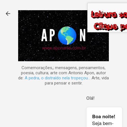
Pular para o conteúdo principal
Comemorações,; mensagens, pensamentos,
poesia, cultura; arte com Antonio Apon, autor
de:
A pedra, o distraído nela tropeçou...
Arte, vida
para pensar e sentir.
Olá!
Boa noite!
Seja bem-