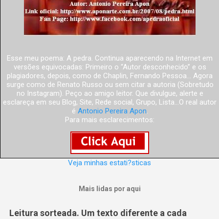
Esse meu poema: A pedra. Continua aparecendo na Internet em
versões equivocadas: Primeiro o “Autor desconhecido” e os
plagiadores, depois, como de Chaplin, Fernando Pessoa... Agora
surge como de Renato Russo ou sem citar a autoria (Sobretudo
no Instagram). Peço ao amigo leitor. Que divulgue, alerte e
esclareça em seu Blog, Site, Rede social, Grupo, Lista...O real autor
é
Antonio Pereira Apon
.
Para mais esclarecimentos:
Veja minhas estati?sticas
Mais lidas por aqui
Leitura sorteada. Um texto diferente a cada