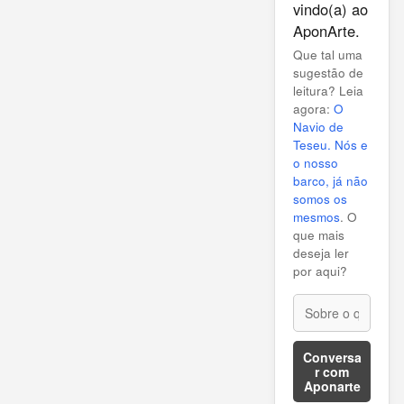
vindo(a) ao
AponArte.
Que tal uma
sugestão de
leitura? Leia
agora:
O
Navio de
Teseu. Nós e
o nosso
barco, já não
somos os
mesmos
. O
que mais
deseja ler
por aqui?
Conversa
r com
Aponarte