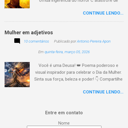
ofrida ingerência do horror C atástrofe de
preconceito I nclusão agora infinda E coa no
CONTINUE LENDO...
tempo o preito N egritude sempre linda C ultura
multicolor I rmanados na cidadania A gentes
todos do amor
Mulher em adjetivos
10 comentários
Publicado por
Antonio Pereira Apon
Em
quinta-feira, março 05, 2026
Você é uma Deusa! 👑 Poema poderoso e
visual inspirador para celebrar o Dia da Mulher.
Sinta sua força, beleza e poder! 👇 Compartilhe
a energia! #DiaDaMulher Se prepare para ter
CONTINUE LENDO...
arrepios! 👇 Este poema/música é uma
homenagem poética que vai fazer você se
sentir no topo do mundo. 😍 Procurei aqui,
Entre em contato
capturar a essência da mulher em todas as
suas facetas: da força de uma guerreira à
Nome
delicadeza de uma musa, da inteligência