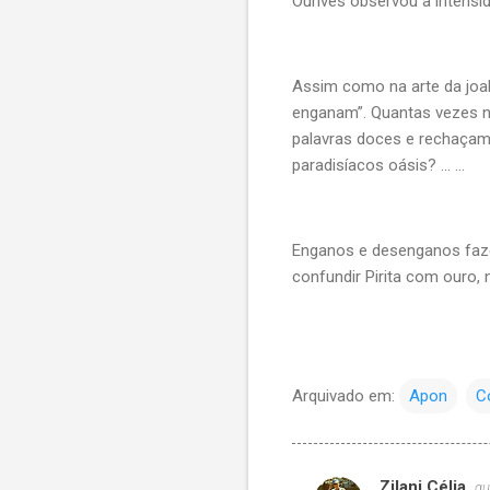
Ourives observou a intensid
Assim como na arte da joa
enganam”. Quantas vezes no
palavras doces e rechaçam
paradisíacos oásis? ... ...
Enganos e desenganos faze
confundir Pirita com ouro, 
Arquivado em:
Apon
C
Zilani Célia
qu