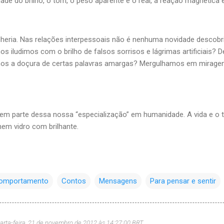
ade do brilho, o tom, o peso aparente e o real, a reação magnética e
lheria. Nas relações interpessoais não é nenhuma novidade descobr
s iludimos com o brilho de falsos sorrisos e lágrimas artificiais
os a doçura de certas palavras amargas? Mergulhamos em miragen
m parte dessa nossa “especialização” em humanidade. A vida e o
nem vidro com brilhante.
omportamento
Contos
Mensagens
Para pensar e sentir
arta-feira, 21 de novembro de 2012 às 14:27:00 BRT