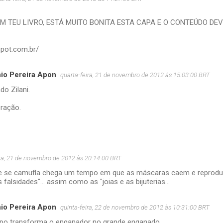
M TEU LIVRO, ESTÁ MUITO BONITA ESTA CAPA E O CONTEÚDO DEV
gspot.com.br/
io Pereira Apon
quarta-feira, 21 de novembro de 2012 às 15:03:00 BRT
do Zilani.
ração.
ira, 21 de novembro de 2012 às 20:14:00 BRT
 se camufla chega um tempo em que as máscaras caem e reproduz-
falsidades"... assim como as "joias e as bijuterias...
io Pereira Apon
quinta-feira, 22 de novembro de 2012 às 10:31:00 BRT
po transforma o enganador no grande enganado.