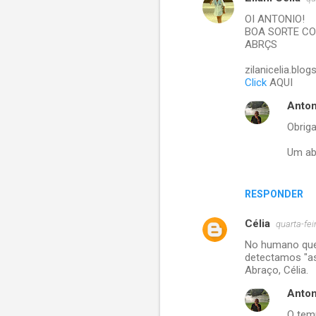
C
OI ANTONIO!
o
BOA SORTE CO
m
ABRÇS
e
zilanicelia.blo
Click
AQUI
n
t
Anton
á
Obriga
r
Um ab
i
o
RESPONDER
s
Célia
quarta-fe
No humano que
detectamos "as 
Abraço, Célia.
Anton
O tem