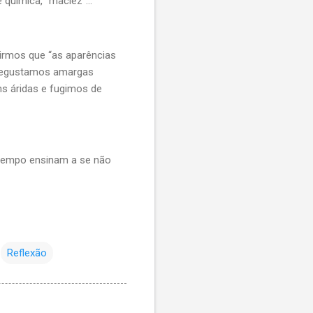
 química, “maciez”...
irmos que “as aparências
? Degustamos amargas
s áridas e fugimos de
 tempo ensinam a se não
Reflexão