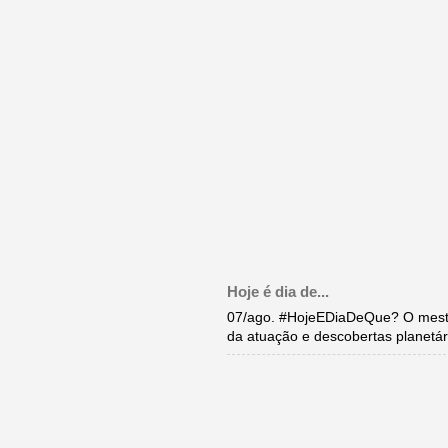
Hoje é dia de...
07/ago. #HojeEDiaDeQue? O mestr
da atuação e descobertas planetár