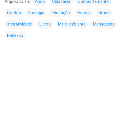
Arquivado em:
Apon
Cidadania
Comportamento
Contos
Ecologia
Educação
Humor
Infantil
Interatividade
Livros
Meio ambiente
Mensagens
Reflexão
C
o
m
e
n
t
á
r
i
o