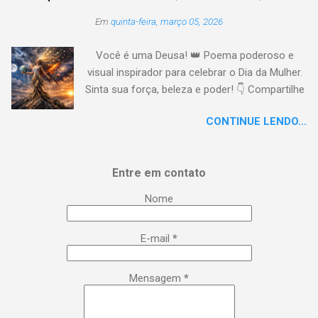
Em
quinta-feira, março 05, 2026
Você é uma Deusa! 👑 Poema poderoso e
visual inspirador para celebrar o Dia da Mulher.
Sinta sua força, beleza e poder! 👇 Compartilhe
a energia! #DiaDaMulher Se prepare para ter
CONTINUE LENDO...
arrepios! 👇 Este poema/música é uma
homenagem poética que vai fazer você se
sentir no topo do mundo. 😍 Procurei aqui,
Entre em contato
capturar a essência da mulher em todas as
suas facetas: da força de uma guerreira à
Nome
delicadeza de uma musa, da inteligência
brilhante à sensualidade inspiradora. É um
E-mail
*
lembrete lírico de que você é uma Deusa:
poderosa, empoderada, transformadora e,
acima de tudo, extraordinária. Esse é o seu
Mensagem
*
manifesto! 🙌 Compartilhe essa postagem
com todas as mulheres incríveis que você