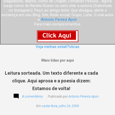
plagiadores, depois, como de Chaplin, Fernando Pessoa... Agora
surge como de Renato Russo ou sem citar a autoria (Sobretudo
no Instagram). Peço ao amigo leitor. Que divulgue, alerte e
esclareça em seu Blog, Site, Rede social, Grupo, Lista...O real autor
é
Antonio Pereira Apon
.
Para mais esclarecimentos:
Veja minhas estati?sticas
Mais lidas por aqui
Leitura sorteada. Um texto diferente a cada
clique. Aqui aprosa e a poesia dizem:
Estamos de volta!
8 comentários
Publicado por
Antonio Pereira Apon
Em
sexta-feira, julho 24, 2009