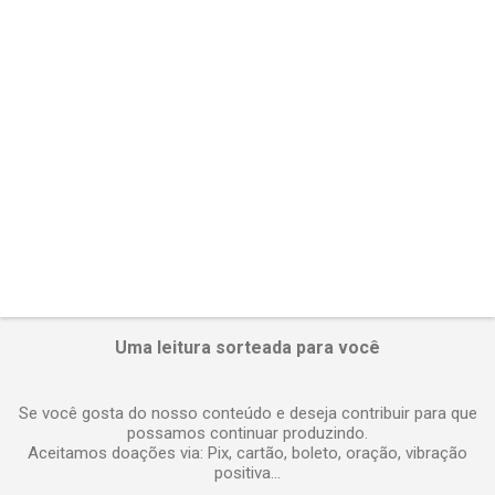
r
i
o
s
Uma leitura sorteada para você
Se você gosta do nosso conteúdo e deseja contribuir para que
possamos continuar produzindo.
Aceitamos doações via: Pix, cartão, boleto, oração, vibração
positiva...