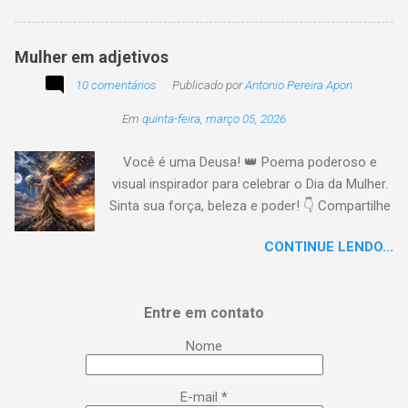
multicolor I rmanados na cidadania A gentes
todos do amor
Mulher em adjetivos
10 comentários
Publicado por
Antonio Pereira Apon
Em
quinta-feira, março 05, 2026
Você é uma Deusa! 👑 Poema poderoso e
visual inspirador para celebrar o Dia da Mulher.
Sinta sua força, beleza e poder! 👇 Compartilhe
a energia! #DiaDaMulher Se prepare para ter
CONTINUE LENDO...
arrepios! 👇 Este poema/música é uma
homenagem poética que vai fazer você se
sentir no topo do mundo. 😍 Procurei aqui,
Entre em contato
capturar a essência da mulher em todas as
suas facetas: da força de uma guerreira à
Nome
delicadeza de uma musa, da inteligência
brilhante à sensualidade inspiradora. É um
E-mail
*
lembrete lírico de que você é uma Deusa: