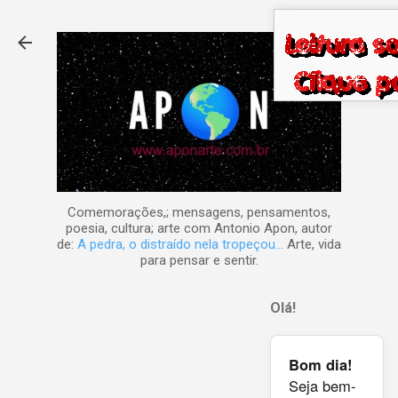
Pular para o conteúdo principal
Comemorações,; mensagens, pensamentos,
poesia, cultura; arte com Antonio Apon, autor
de:
A pedra, o distraído nela tropeçou...
Arte, vida
para pensar e sentir.
Olá!
Bom dia!
Seja bem-