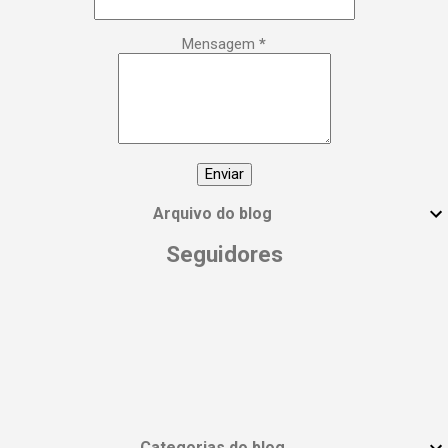
poderosa, empoderada, transformadora e,
acima de tudo, extraordinária. Esse é o seu
Mensagem
*
manifesto! 🙌 Compartilhe essa postagem
com todas as mulheres incríveis que você
conhece e vamos espalhar essa energia!
#DiaInternacionalDaMulher
#EmpoderamentoFeminino
#MulheresPoderosas #VocêÉUmaDeusa
Arquivo do blog
Seguidores
Categorias do blog