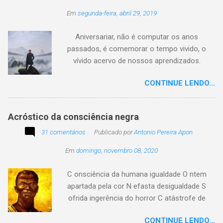
circulando com o autor "Desconhecido" ou
Em
segunda-feira, abril 29, 2019
creditado a outros nomes, ajude-nos a
preservar a verdade histórica e literária
Aniversariar, não é computar os anos
compartilhando o crédito correto.
passados, é comemorar o tempo vivido, o
vívido acervo de nossos aprendizados.
Tesouro atemporal e transcendente do nosso
CONTINUE LENDO...
existir. Há quem simplesmente assista o tempo
e a vida passarem. Mas, há também quem
assuma a autoria do seu viver. Tem quem
Acróstico da consciência negra
apenas passe alheio a tudo, tem quem aprenda
31 comentários
com o passar... Eu tenho aprendido:
Publicado por
Antonio Pereira Apon
Em
domingo, novembro 08, 2020
C onsciência da humana igualdade O ntem
apartada pela cor N efasta desigualdade S
ofrida ingerência do horror C atástrofe de
preconceito I nclusão agora infinda E coa no
CONTINUE LENDO...
tempo o preito N egritude sempre linda C ultura