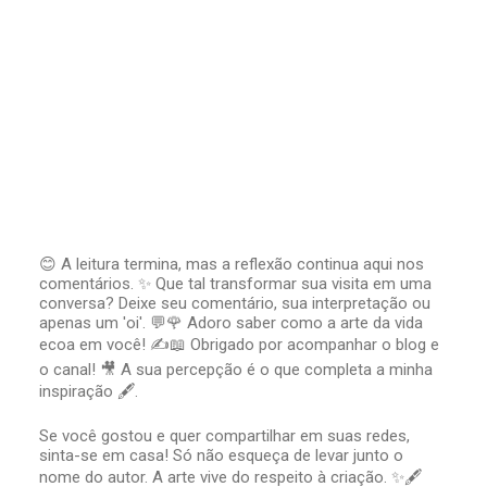
😊 A leitura termina, mas a reflexão continua aqui nos
comentários. ✨ Que tal transformar sua visita em uma
P
conversa? Deixe seu comentário, sua interpretação ou
o
apenas um 'oi'. 💬🌹 Adoro saber como a arte da vida
s
t
ecoa em você! ✍️📖 Obrigado por acompanhar o blog e
a
o canal! 🎥 A sua percepção é o que completa a minha
r
inspiração 🖋️.
u
m
Se você gostou e quer compartilhar em suas redes,
c
sinta-se em casa! Só não esqueça de levar junto o
o
nome do autor. A arte vive do respeito à criação. ✨🖋️
m