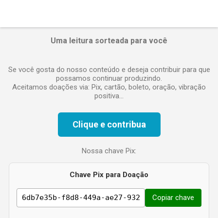
e
n
t
á
Uma leitura sorteada para você
r
i
o
Se você gosta do nosso conteúdo e deseja contribuir para que
possamos continuar produzindo.
Aceitamos doações via: Pix, cartão, boleto, oração, vibração
positiva...
Clique e contribua
Nossa chave Pix:
Chave Pix para Doação
Copiar chave