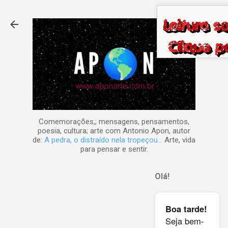
Pular para o conteúdo principal
Comemorações,; mensagens, pensamentos,
poesia, cultura; arte com Antonio Apon, autor
de:
A pedra, o distraído nela tropeçou...
Arte, vida
para pensar e sentir.
Olá!
Boa tarde!
Seja bem-