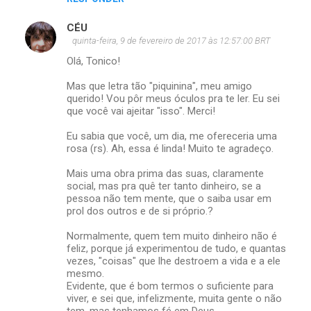
CÉU
quinta-feira, 9 de fevereiro de 2017 às 12:57:00 BRT
Olá, Tonico!
Mas que letra tão "piquinina", meu amigo
querido! Vou pôr meus óculos pra te ler. Eu sei
que você vai ajeitar "isso". Merci!
Eu sabia que você, um dia, me ofereceria uma
rosa (rs). Ah, essa é linda! Muito te agradeço.
Mais uma obra prima das suas, claramente
social, mas pra quê ter tanto dinheiro, se a
pessoa não tem mente, que o saiba usar em
prol dos outros e de si próprio.?
Normalmente, quem tem muito dinheiro não é
feliz, porque já experimentou de tudo, e quantas
vezes, "coisas" que lhe destroem a vida e a ele
mesmo.
Evidente, que é bom termos o suficiente para
viver, e sei que, infelizmente, muita gente o não
tem, mas tenhamos fé em Deus.