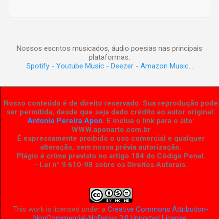
Nossos escritos musicados, áudio poesias nas principais
plataformas:
Spotify
-
Youtube Music
-
Deezer
-
Amazon Music
...
Nosso conteúdo é de direito reservado. Sua reprodução pode
ser permitida, desde que seja dado crédito ao autor original:
Antonio Pereira Apon
. E inclua o link para o site:
WWW.aponarte.com.br
É expressamente proibido o uso comercial e qualquer
alteração, sem nossa prévia autorização.
Plágio é crime previsto no artigo 184 do Código Penal.
- Lei n° 9.610-98 sobre os Direitos Autorais
.
This work is licensed under a
Creative Commons Attribution-
NonCommercial-NoDerivs 3.0 Unported License
.