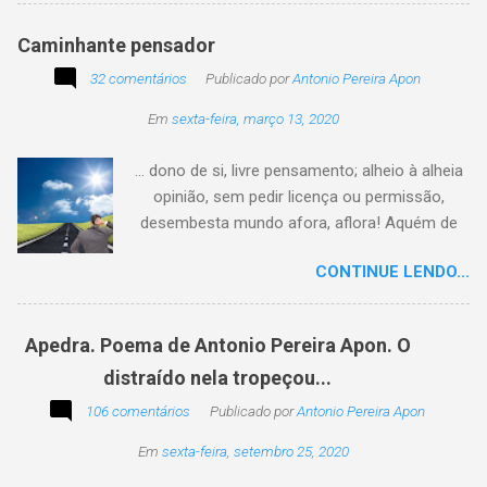
Caminhante pensador
32 comentários
Publicado por
Antonio Pereira Apon
Em
sexta-feira, março 13, 2020
... dono de si, livre pensamento; alheio à alheia
opinião, sem pedir licença ou permissão,
desembesta mundo afora, aflora! Aquém de
quem não é da conta, sem tutela e sem patrão,
CONTINUE LENDO...
sem pitaco, intromissão... Antonio Pereira
Apon. No blog Filosofando na vida , a
professora Lourdes nos convida a escrever
Apedra. Poema de Antonio Pereira Apon. O
uma frase, verso,
distraído nela tropeçou...
poesia, pensamento, mensagem… Sobre uma
imagem postada a cada quinzena. Acima, a
106 comentários
Publicado por
Antonio Pereira Apon
imagem sugerida. Abaixo, a minha 2ª
Em
sexta-feira, setembro 25, 2020
participação na segunda edição dessa
blogagem coletiva, intitulada: Poetizando e