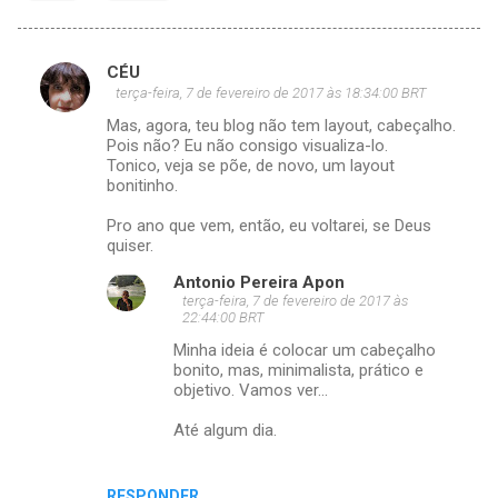
CÉU
C
terça-feira, 7 de fevereiro de 2017 às 18:34:00 BRT
o
Mas, agora, teu blog não tem layout, cabeçalho.
m
Pois não? Eu não consigo visualiza-lo.
Tonico, veja se põe, de novo, um layout
e
bonitinho.
n
Pro ano que vem, então, eu voltarei, se Deus
t
quiser.
á
Antonio Pereira Apon
r
terça-feira, 7 de fevereiro de 2017 às
22:44:00 BRT
i
Minha ideia é colocar um cabeçalho
o
bonito, mas, minimalista, prático e
objetivo. Vamos ver...
s
Até algum dia.
RESPONDER