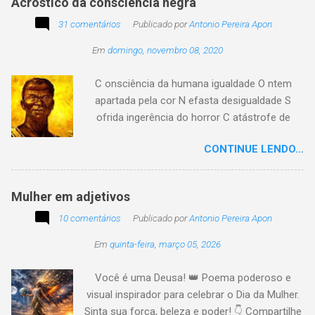
Acróstico da consciência negra
apenas passe alheio a tudo, tem quem aprenda
31 comentários
com o passar... Eu tenho aprendido:
Publicado por
Antonio Pereira Apon
Em
domingo, novembro 08, 2020
C onsciência da humana igualdade O ntem
apartada pela cor N efasta desigualdade S
ofrida ingerência do horror C atástrofe de
preconceito I nclusão agora infinda E coa no
CONTINUE LENDO...
tempo o preito N egritude sempre linda C ultura
multicolor I rmanados na cidadania A gentes
todos do amor
Mulher em adjetivos
10 comentários
Publicado por
Antonio Pereira Apon
Em
quinta-feira, março 05, 2026
Você é uma Deusa! 👑 Poema poderoso e
visual inspirador para celebrar o Dia da Mulher.
Sinta sua força, beleza e poder! 👇 Compartilhe