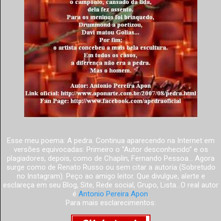
Esse meu poema: A pedra. Continua aparecendo na Internet em
versões equivocadas: Primeiro o “Autor desconhecido” e os
plagiadores, depois, como de Chaplin, Fernando Pessoa... Agora
surge como de Renato Russo ou sem citar a autoria (Sobretudo
no Instagram). Peço ao amigo leitor. Que divulgue, alerte e
esclareça em seu Blog, Site, Rede social, Grupo, Lista...O real autor
é
Antonio Pereira Apon
.
Para mais esclarecimentos: