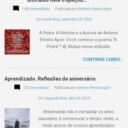
poesia, pensamento, mensagem… Sobre uma
imagem postada a cada quinzena. Acima, a
106 comentários
Publicado por
Antonio Pereira Apon
imagem sugerida. Abaixo, a minha 2ª
Em
sexta-feira, setembro 25, 2020
participação na segunda edição dessa
blogagem coletiva, intitulada: Poetizando e
A Pedra: A História e a Autoria de Antonio
encantando . Segue a sós o caminhante,
Pereira Apon. Você conhece o poema "A
itinerante pensador, sob o céu, sobre o
Pedra"? 🪨 Muitas vezes atribuído
caminho, toca a vida a caminhar. Vem de
erroneamente a autores famosos, este poema
ontem, de outrora, maduro pensar da hora; que
CONTINUE LENDO...
é, na verdade, de autoria de Antonio Pereira
não tarda, não demora,
Apon, publicado pela primeira vez em 1999 no
livro Essência. A obra reflete sobre como a
Aprendizado. Reflexões de aniversário
utilidade de um objeto depende da perspectiva
20 comentários
de quem o usa. Se você encontrar este texto
Publicado por
Antonio Pereira Apon
circulando com o autor "Desconhecido" ou
Em
segunda-feira, abril 29, 2019
creditado a outros nomes, ajude-nos a
preservar a verdade histórica e literária
Aniversariar, não é computar os anos
compartilhando o crédito correto.
passados, é comemorar o tempo vivido, o
vívido acervo de nossos aprendizados.