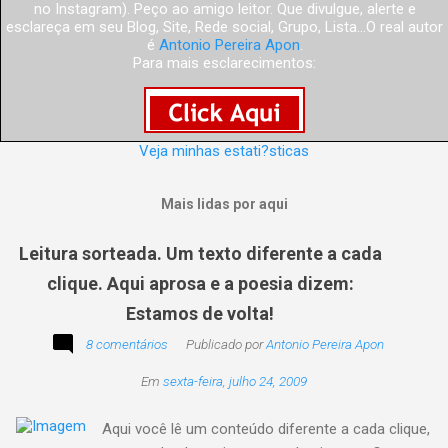
no Instagram). Peço ao amigo leitor. Que divulgue, alerte e
esclareça em seu Blog, Site, Rede social, Grupo, Lista...O real autor
é
Antonio Pereira Apon
.
Para mais esclarecimentos:
Veja minhas estati?sticas
Mais lidas por aqui
Leitura sorteada. Um texto diferente a cada
clique. Aqui aprosa e a poesia dizem:
Estamos de volta!
8 comentários
Publicado por
Antonio Pereira Apon
Em
sexta-feira, julho 24, 2009
Aqui você lê um conteúdo diferente a cada clique,