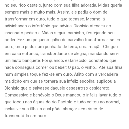
no seu rico castelo, junto com sua filha adorada. Midas queria
sempre mais e muito mais. Assim, ele pediu o dom de
transformar em ouro, tudo o que tocasse. Mesmo já
adivinhando o infortúnio que adviria, Dionísio atendeu ao
insensato pedido e Midas seguiu caminho, festejando seu
poder: Fez um pequeno galho de carvalho transformar-se em
ouro, uma pedra, um punhado de terra, uma maçã… Chegou
em casa eufórico, transbordante de alegria, mandando servir
um lauto banquete. Foi quando, estarrecido, constatou que
nada conseguia comer ou beber: O pão, o vinho... Até sua filha
num simples toque fez-se em ouro. Aflito com a verdadeira
maldição em que se tornara sua infeliz escolha, suplicou a
Dionísio que o salvasse daquele desastroso desiderato.
Compassivo e benévolo o Deus mandou o infeliz lavar tudo o
que tocou nas águas do rio Pactolo e tudo voltou ao normal,
inclusive sua filha, a qual pôde abraçar sem risco de
transmutá-la em ouro.