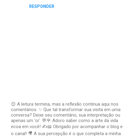
RESPONDER
😊 A leitura termina, mas a reflexão continua aqui nos
comentários. ✨ Que tal transformar sua visita em uma
P
conversa? Deixe seu comentário, sua interpretação ou
o
apenas um 'oi'. 💬🌹 Adoro saber como a arte da vida
s
t
ecoa em você! ✍️📖 Obrigado por acompanhar o blog e
a
o canal! 🎥 A sua percepção é o que completa a minha