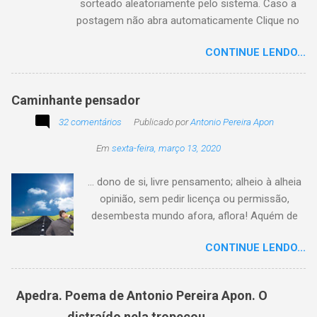
sorteado aleatoriamente pelo sistema. Caso a
postagem não abra automaticamente Clique no
texto animado a seguir:
CONTINUE LENDO...
Caminhante pensador
32 comentários
Publicado por
Antonio Pereira Apon
Em
sexta-feira, março 13, 2020
... dono de si, livre pensamento; alheio à alheia
opinião, sem pedir licença ou permissão,
desembesta mundo afora, aflora! Aquém de
quem não é da conta, sem tutela e sem patrão,
CONTINUE LENDO...
sem pitaco, intromissão... Antonio Pereira
Apon. No blog Filosofando na vida , a
professora Lourdes nos convida a escrever
Apedra. Poema de Antonio Pereira Apon. O
uma frase, verso,
distraído nela tropeçou...