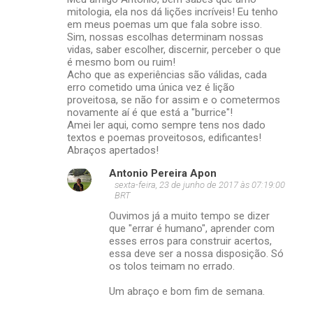
m
mitologia, ela nos dá lições incríveis! Eu tenho
em meus poemas um que fala sobre isso.
e
Sim, nossas escolhas determinam nossas
vidas, saber escolher, discernir, perceber o que
n
é mesmo bom ou ruim!
t
Acho que as experiências são válidas, cada
erro cometido uma única vez é lição
á
proveitosa, se não for assim e o cometermos
r
novamente aí é que está a "burrice"!
Amei ler aqui, como sempre tens nos dado
i
textos e poemas proveitosos, edificantes!
o
Abraços apertados!
s
Antonio Pereira Apon
sexta-feira, 23 de junho de 2017 às 07:19:00
BRT
Ouvimos já a muito tempo se dizer
que "errar é humano", aprender com
esses erros para construir acertos,
essa deve ser a nossa disposição. Só
os tolos teimam no errado.
Um abraço e bom fim de semana.