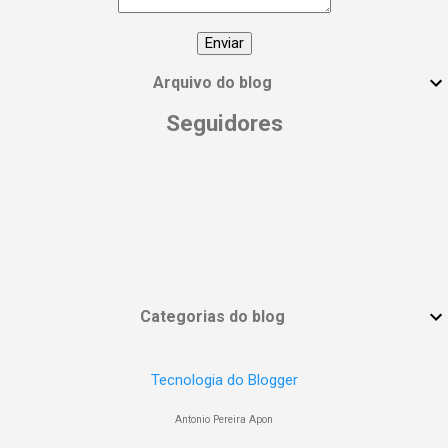
#DiaInternacionalDaMulher
#EmpoderamentoFeminino
#MulheresPoderosas #VocêÉUmaDeusa
Arquivo do blog
Seguidores
Categorias do blog
Tecnologia do Blogger
Antonio Pereira Apon