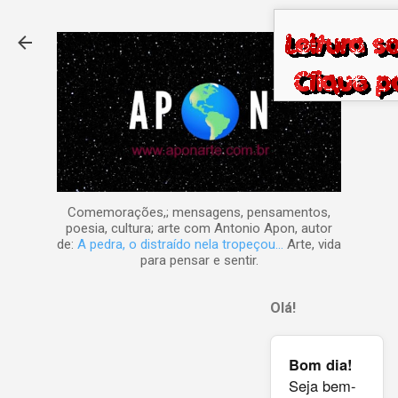
Pular para o conteúdo principal
Comemorações,; mensagens, pensamentos,
poesia, cultura; arte com Antonio Apon, autor
de:
A pedra, o distraído nela tropeçou...
Arte, vida
para pensar e sentir.
Olá!
Bom dia!
Seja bem-