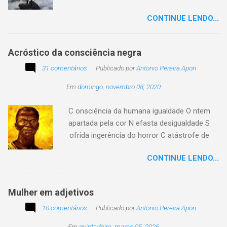
Tesouro atemporal e transcendente do nosso
CONTINUE LENDO...
existir. Há quem simplesmente assista o tempo
e a vida passarem. Mas, há também quem
assuma a autoria do seu viver. Tem quem
Acróstico da consciência negra
apenas passe alheio a tudo, tem quem aprenda
31 comentários
com o passar... Eu tenho aprendido:
Publicado por
Antonio Pereira Apon
Em
domingo, novembro 08, 2020
C onsciência da humana igualdade O ntem
apartada pela cor N efasta desigualdade S
ofrida ingerência do horror C atástrofe de
preconceito I nclusão agora infinda E coa no
CONTINUE LENDO...
tempo o preito N egritude sempre linda C ultura
multicolor I rmanados na cidadania A gentes
todos do amor
Mulher em adjetivos
10 comentários
Publicado por
Antonio Pereira Apon
Em
quinta-feira, março 05, 2026