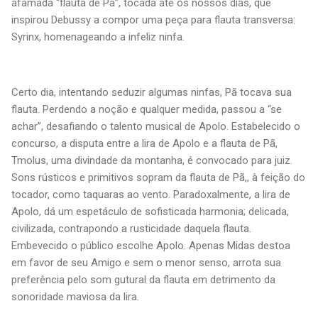
afamada “flauta de Pã”, tocada até os nossos dias, que
inspirou Debussy a compor uma peça para flauta transversa:
Syrinx, homenageando a infeliz ninfa.
Certo dia, intentando seduzir algumas ninfas, Pã tocava sua
flauta. Perdendo a noção e qualquer medida, passou a “se
achar”, desafiando o talento musical de Apolo. Estabelecido o
concurso, a disputa entre a lira de Apolo e a flauta de Pã,
Tmolus, uma divindade da montanha, é convocado para juiz.
Sons rústicos e primitivos sopram da flauta de Pã,, à feição do
tocador, como taquaras ao vento. Paradoxalmente, a lira de
Apolo, dá um espetáculo de sofisticada harmonia; delicada,
civilizada, contrapondo a rusticidade daquela flauta.
Embevecido o público escolhe Apolo. Apenas Midas destoa
em favor de seu Amigo e sem o menor senso, arrota sua
preferência pelo som gutural da flauta em detrimento da
sonoridade maviosa da lira.