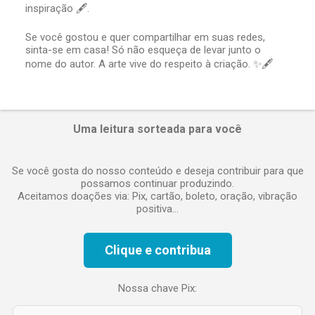
r
inspiração 🖋️.
u
m
Se você gostou e quer compartilhar em suas redes,
c
sinta-se em casa! Só não esqueça de levar junto o
o
nome do autor. A arte vive do respeito à criação. ✨🖋️
m
e
n
t
á
Uma leitura sorteada para você
r
i
o
Se você gosta do nosso conteúdo e deseja contribuir para que
possamos continuar produzindo.
Aceitamos doações via: Pix, cartão, boleto, oração, vibração
positiva...
Clique e contribua
Nossa chave Pix: