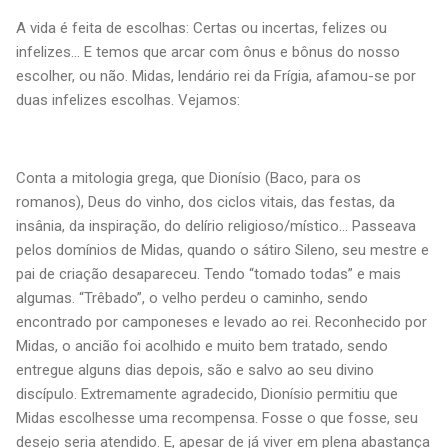
A vida é feita de escolhas: Certas ou incertas, felizes ou
infelizes… E temos que arcar com ônus e bônus do nosso
escolher, ou não. Midas, lendário rei da Frígia, afamou-se por
duas infelizes escolhas. Vejamos:
Conta a mitologia grega, que Dionísio (Baco, para os
romanos), Deus do vinho, dos ciclos vitais, das festas, da
insânia, da inspiração, do delírio religioso/místico... Passeava
pelos domínios de Midas, quando o sátiro Sileno, seu mestre e
pai de criação desapareceu. Tendo “tomado todas” e mais
algumas. “Trêbado”, o velho perdeu o caminho, sendo
encontrado por camponeses e levado ao rei. Reconhecido por
Midas, o ancião foi acolhido e muito bem tratado, sendo
entregue alguns dias depois, são e salvo ao seu divino
discípulo. Extremamente agradecido, Dionísio permitiu que
Midas escolhesse uma recompensa. Fosse o que fosse, seu
desejo seria atendido. E, apesar de já viver em plena abastança