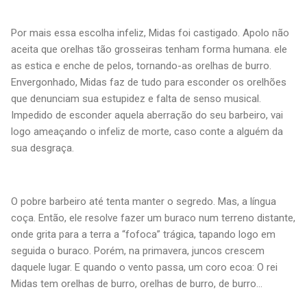
Por mais essa escolha infeliz, Midas foi castigado. Apolo não
aceita que orelhas tão grosseiras tenham forma humana. ele
as estica e enche de pelos, tornando-as orelhas de burro.
Envergonhado, Midas faz de tudo para esconder os orelhões
que denunciam sua estupidez e falta de senso musical.
Impedido de esconder aquela aberração do seu barbeiro, vai
logo ameaçando o infeliz de morte, caso conte a alguém da
sua desgraça.
O pobre barbeiro até tenta manter o segredo. Mas, a língua
coça. Então, ele resolve fazer um buraco num terreno distante,
onde grita para a terra a “fofoca” trágica, tapando logo em
seguida o buraco. Porém, na primavera, juncos crescem
daquele lugar. E quando o vento passa, um coro ecoa: O rei
Midas tem orelhas de burro, orelhas de burro, de burro...