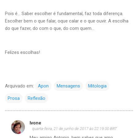
Pois é… Saber escolher é fundamental, faz toda diferença.
Escolher bem o que falar, oque calar e o que ouvir. A escolha
do que fazer, do com o que, do com quem...
Felizes escolhas!
Arquivado em:
Apon
Mensagens
Mitologia
Prosa
Reflexão
Ivone
C
quarta-feira, 21 de junho de 2017 às 22:19:00 BRT
o
Meu amigo Antonio, bem sabes que amo