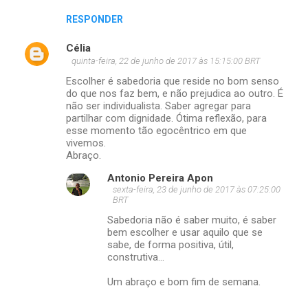
RESPONDER
Célia
quinta-feira, 22 de junho de 2017 às 15:15:00 BRT
Escolher é sabedoria que reside no bom senso
do que nos faz bem, e não prejudica ao outro. É
não ser individualista. Saber agregar para
partilhar com dignidade. Ótima reflexão, para
esse momento tão egocêntrico em que
vivemos.
Abraço.
Antonio Pereira Apon
sexta-feira, 23 de junho de 2017 às 07:25:00
BRT
Sabedoria não é saber muito, é saber
bem escolher e usar aquilo que se
sabe, de forma positiva, útil,
construtiva...
Um abraço e bom fim de semana.