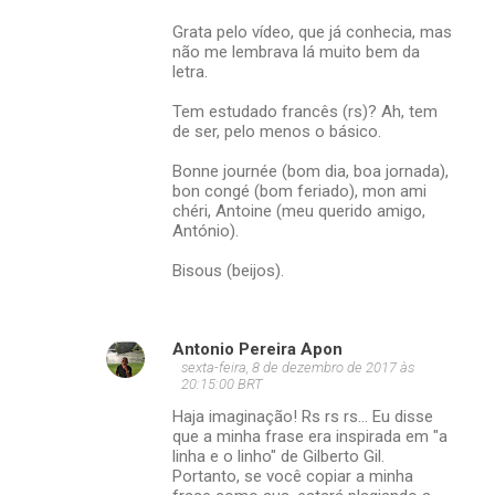
Grata pelo vídeo, que já conhecia, mas
não me lembrava lá muito bem da
letra.
Tem estudado francês (rs)? Ah, tem
de ser, pelo menos o básico.
Bonne journée (bom dia, boa jornada),
bon congé (bom feriado), mon ami
chéri, Antoine (meu querido amigo,
António).
Bisous (beijos).
Antonio Pereira Apon
sexta-feira, 8 de dezembro de 2017 às
20:15:00 BRT
Haja imaginação! Rs rs rs... Eu disse
que a minha frase era inspirada em "a
linha e o linho" de Gilberto Gil.
Portanto, se você copiar a minha