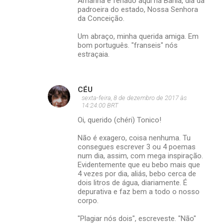
Amanhã é feriado aqui na Bahia, dia da
padroeira do estado, Nossa Senhora
da Conceição.
Um abraço, minha querida amiga. Em
bom português. "franseis" nós
estraçaia.
CÉU
sexta-feira, 8 de dezembro de 2017 às
14:24:00 BRT
Oi, querido (chéri) Tonico!
Não é exagero, coisa nenhuma. Tu
consegues escrever 3 ou 4 poemas
num dia, assim, com mega inspiração.
Evidentemente que eu bebo mais que
4 vezes por dia, aliás, bebo cerca de
dois litros de água, diariamente. É
depurativa e faz bem a todo o nosso
corpo.
"Plagiar nós dois", escreveste. "Não"