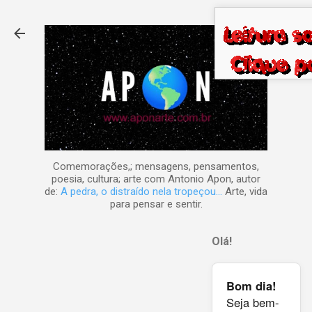
Pular para o conteúdo principal
Comemorações,; mensagens, pensamentos,
poesia, cultura; arte com Antonio Apon, autor
de:
A pedra, o distraído nela tropeçou...
Arte, vida
para pensar e sentir.
Olá!
Bom dia!
Seja bem-