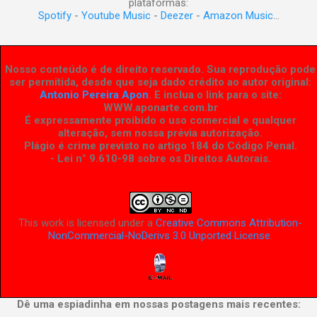
plataformas:
Spotify
-
Youtube Music
-
Deezer
-
Amazon Music
...
Nosso conteúdo é de direito reservado. Sua reprodução pode
ser permitida, desde que seja dado crédito ao autor original:
Antonio Pereira Apon
. E inclua o link para o site:
WWW.aponarte.com.br
É expressamente proibido o uso comercial e qualquer
alteração, sem nossa prévia autorização.
Plágio é crime previsto no artigo 184 do Código Penal.
- Lei n° 9.610-98 sobre os Direitos Autorais
.
This work is licensed under a
Creative Commons Attribution-
NonCommercial-NoDerivs 3.0 Unported License
.
Dê uma espiadinha em nossas postagens mais recentes: