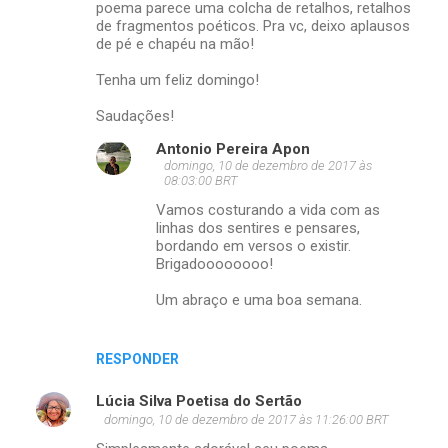
poema parece uma colcha de retalhos, retalhos
de fragmentos poéticos. Pra vc, deixo aplausos
de pé e chapéu na mão!
Tenha um feliz domingo!
Saudações!
Antonio Pereira Apon
domingo, 10 de dezembro de 2017 às
08:03:00 BRT
Vamos costurando a vida com as
linhas dos sentires e pensares,
bordando em versos o existir.
Brigadoooooooo!
Um abraço e uma boa semana.
RESPONDER
Lúcia Silva Poetisa do Sertão
domingo, 10 de dezembro de 2017 às 11:26:00 BRT