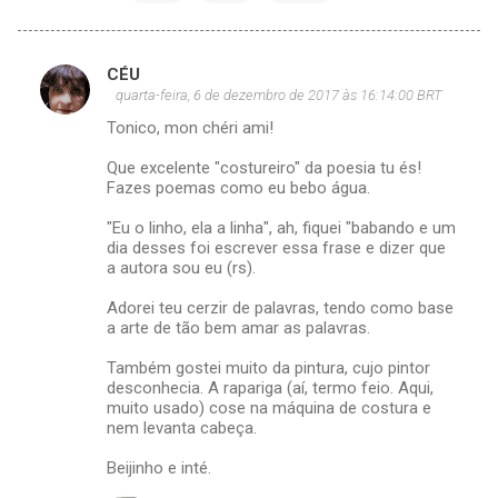
CÉU
C
quarta-feira, 6 de dezembro de 2017 às 16:14:00 BRT
o
Tonico, mon chéri ami!
m
Que excelente "costureiro" da poesia tu és!
e
Fazes poemas como eu bebo água.
n
"Eu o linho, ela a linha", ah, fiquei "babando e um
t
dia desses foi escrever essa frase e dizer que
a autora sou eu (rs).
á
r
Adorei teu cerzir de palavras, tendo como base
a arte de tão bem amar as palavras.
i
o
Também gostei muito da pintura, cujo pintor
desconhecia. A rapariga (aí, termo feio. Aqui,
s
muito usado) cose na máquina de costura e
nem levanta cabeça.
Beijinho e inté.