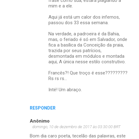
frase como sua, estará plagiando a
mim e a ele.
Aqui já está um calor dos infernos,
passou dos 33 essa semana.
Na verdade, a padroeira é da Bahia,
mas, o feriado é só em Salvador, onde
fica a basílica da Conceição da praia,
trazida por seus patrícios,
desmontada em módulos e montada
aqui, A única nesse estilo construtivo.
Francês?! Que troço é esse?????????
Rs rs rs...
Inté! Um abraço.
RESPONDER
Anônimo
domingo, 10 de dezembro de 2017 às 03:30:00 BRT
Bom dia caro poeta, tecelão das palavras, este