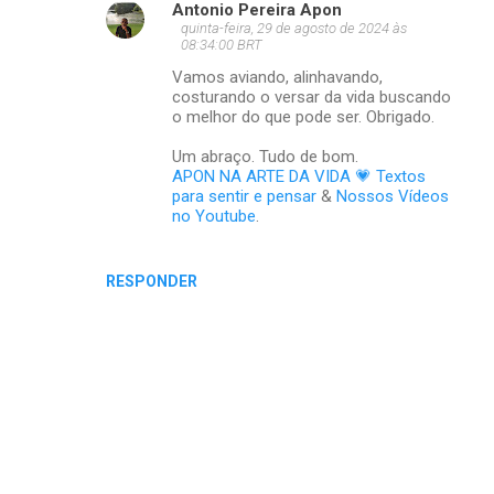
Antonio Pereira Apon
quinta-feira, 29 de agosto de 2024 às
08:34:00 BRT
Vamos aviando, alinhavando,
costurando o versar da vida buscando
o melhor do que pode ser. Obrigado.
Um abraço. Tudo de bom.
APON NA ARTE DA VIDA 💗 Textos
para sentir e pensar
&
Nossos Vídeos
no Youtube
.
RESPONDER