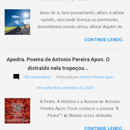
... dono de si, livre pensamento; alheio à alheia
opinião, sem pedir licença ou permissão,
desembesta mundo afora, aflora! Aquém de
quem não é da conta, sem tutela e sem patrão,
CONTINUE LENDO...
sem pitaco, intromissão... Antonio Pereira
Apon. No blog Filosofando na vida , a
professora Lourdes nos convida a escrever
Apedra. Poema de Antonio Pereira Apon. O
uma frase, verso,
distraído nela tropeçou...
poesia, pensamento, mensagem… Sobre uma
imagem postada a cada quinzena. Acima, a
106 comentários
Publicado por
Antonio Pereira Apon
imagem sugerida. Abaixo, a minha 2ª
Em
sexta-feira, setembro 25, 2020
participação na segunda edição dessa
blogagem coletiva, intitulada: Poetizando e
A Pedra: A História e a Autoria de Antonio
encantando . Segue a sós o caminhante,
Pereira Apon. Você conhece o poema "A
itinerante pensador, sob o céu, sobre o
Pedra"? 🪨 Muitas vezes atribuído
caminho, toca a vida a caminhar. Vem de
erroneamente a autores famosos, este poema
ontem, de outrora, maduro pensar da hora; que
CONTINUE LENDO...
é, na verdade, de autoria de Antonio Pereira