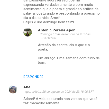
Simplesmente adorável seu poema,
expressando verdadeiramente e com muito
sentimento que o poeta é grandioso artífice da
palavra, costurando e pespontando a poesia no
dia a dia da vida. Amei!
Beijos e um domingo bem feliz!
Antonio Pereira Apon
domingo, 10 de dezembro de 2017 às
13:39:00 BRT
Artesão da escrita, eis o que é o
poeta.
Um abraço. Uma semana com tudo de
bom.
RESPONDER
Ane
quarta-feira, 28 de agosto de 2024 às 23:18:00 BRT
Adorei! A vida costurada nos versos que você
faz maravilhosamente.