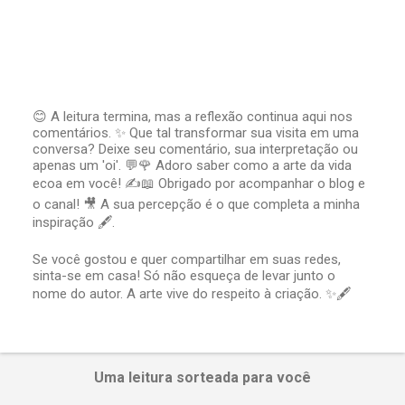
😊 A leitura termina, mas a reflexão continua aqui nos
comentários. ✨ Que tal transformar sua visita em uma
P
conversa? Deixe seu comentário, sua interpretação ou
o
apenas um 'oi'. 💬🌹 Adoro saber como a arte da vida
s
t
ecoa em você! ✍️📖 Obrigado por acompanhar o blog e
a
o canal! 🎥 A sua percepção é o que completa a minha
r
inspiração 🖋️.
u
m
Se você gostou e quer compartilhar em suas redes,
c
sinta-se em casa! Só não esqueça de levar junto o
o
nome do autor. A arte vive do respeito à criação. ✨🖋️
m
e
n
t
á
Uma leitura sorteada para você
r
i