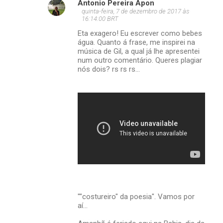
Antonio Pereira Apon
quinta-feira, 7 de dezembro de 2017 às
16:14:00 BRT
Eta exagero! Eu escrever como bebes
água. Quanto á frase, me inspirei na
música de Gil, a qual já lhe apresentei
num outro comentário. Queres plagiar
nós dois? rs rs rs...
""costureiro" da poesia". Vamos por
aí...