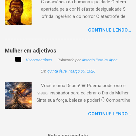
C onsciência da humana igualdade O ntem
apartada pela cor N efasta desigualdade S
ofrida ingerência do horror C atástrofe de
preconceito I nclusão agora infinda E coa no
CONTINUE LENDO...
tempo o preito N egritude sempre linda C ultura
multicolor I rmanados na cidadania A gentes
todos do amor
Mulher em adjetivos
10 comentários
Publicado por
Antonio Pereira Apon
Em
quinta-feira, março 05, 2026
Você é uma Deusa! 👑 Poema poderoso e
visual inspirador para celebrar o Dia da Mulher.
Sinta sua força, beleza e poder! 👇 Compartilhe
a energia! #DiaDaMulher Se prepare para ter
CONTINUE LENDO...
arrepios! 👇 Este poema/música é uma
homenagem poética que vai fazer você se
sentir no topo do mundo. 😍 Procurei aqui,
Entre em contato