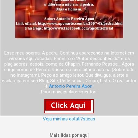
Esse meu poema: A pedra. Continua aparecendo na Internet em
versões equivocadas: Primeiro o “Autor desconhecido” e os
plagiadores, depois, como de Chaplin, Fernando Pessoa... Agora
surge como de Renato Russo ou sem citar a autoria (Sobretudo
no Instagram). Peço ao amigo leitor. Que divulgue, alerte e
esclareça em seu Blog, Site, Rede social, Grupo, Lista...O real autor
é
Antonio Pereira Apon
.
Para mais esclarecimentos:
Veja minhas estati?sticas
Mais lidas por aqui