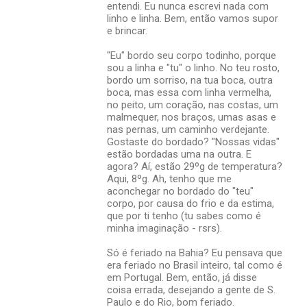
entendi. Eu nunca escrevi nada com
linho e linha. Bem, então vamos supor
e brincar.
"Eu" bordo seu corpo todinho, porque
sou a linha e "tu" o linho. No teu rosto,
bordo um sorriso, na tua boca, outra
boca, mas essa com linha vermelha,
no peito, um coração, nas costas, um
malmequer, nos braços, umas asas e
nas pernas, um caminho verdejante.
Gostaste do bordado? "Nossas vidas"
estão bordadas uma na outra. E
agora? Aí, estão 29ºg de temperatura?
Aqui, 8ºg. Ah, tenho que me
aconchegar no bordado do "teu"
corpo, por causa do frio e da estima,
que por ti tenho (tu sabes como é
minha imaginação - rsrs).
Só é feriado na Bahia? Eu pensava que
era feriado no Brasil inteiro, tal como é
em Portugal. Bem, então, já disse
coisa errada, desejando a gente de S.
Paulo e do Rio, bom feriado.