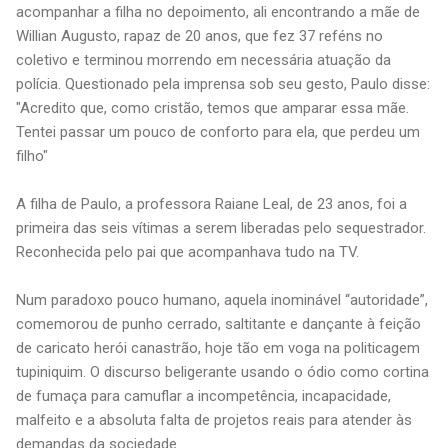
acompanhar a filha no depoimento, ali encontrando a mãe de
Willian Augusto, rapaz de 20 anos, que fez 37 reféns no
coletivo e terminou morrendo em necessária atuação da
polícia. Questionado pela imprensa sob seu gesto, Paulo disse:
"Acredito que, como cristão, temos que amparar essa mãe.
Tentei passar um pouco de conforto para ela, que perdeu um
filho"
A filha de Paulo, a professora Raiane Leal, de 23 anos, foi a
primeira das seis vítimas a serem liberadas pelo sequestrador.
Reconhecida pelo pai que acompanhava tudo na TV.
Num paradoxo pouco humano, aquela inominável “autoridade”,
comemorou de punho cerrado, saltitante e dançante à feição
de caricato herói canastrão, hoje tão em voga na politicagem
tupiniquim. O discurso beligerante usando o ódio como cortina
de fumaça para camuflar a incompetência, incapacidade,
malfeito e a absoluta falta de projetos reais para atender às
demandas da sociedade.