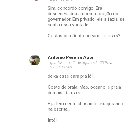
Sim, concordo contigo. Era
desnecessária a comemoração do
governador. Em privado, ele a fazia, se
sentia essa vontade.
Gostas ou não do oceano -rs rs rs?
Antonio Pereira Apon
quarta-feira, 21 de agosto de 2019 às
22:38:00 BRT
deixa esse cara pra lá! ...
Gosto de praia. Mas, oceano, é praia
demais. Rs rs rs...
E já tem gente abusando, exagerando
na escrita...
Inté!