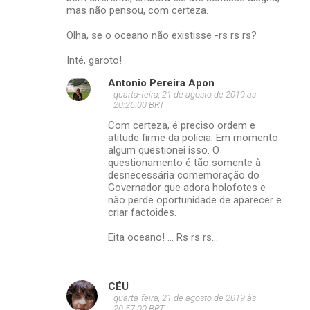
mas não pensou, com certeza.
Olha, se o oceano não existisse -rs rs rs?
Inté, garoto!
Antonio Pereira Apon
quarta-feira, 21 de agosto de 2019 às
20:26:00 BRT
Com certeza, é preciso ordem e
atitude firme da polícia. Em momento
algum questionei isso. O
questionamento é tão somente à
desnecessária comemoração do
Governador que adora holofotes e
não perde oportunidade de aparecer e
criar factoides.
Eita oceano! ... Rs rs rs...
CÉU
quarta-feira, 21 de agosto de 2019 às
20:57:00 BRT