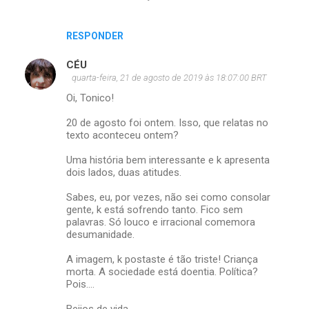
RESPONDER
CÉU
quarta-feira, 21 de agosto de 2019 às 18:07:00 BRT
Oi, Tonico!
20 de agosto foi ontem. Isso, que relatas no
texto aconteceu ontem?
Uma história bem interessante e k apresenta
dois lados, duas atitudes.
Sabes, eu, por vezes, não sei como consolar
gente, k está sofrendo tanto. Fico sem
palavras. Só louco e irracional comemora
desumanidade.
A imagem, k postaste é tão triste! Criança
morta. A sociedade está doentia. Política?
Pois….