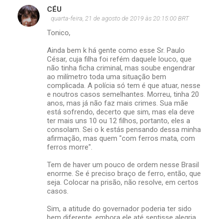
CÉU
quarta-feira, 21 de agosto de 2019 às 20:15:00 BRT
Tonico,
Ainda bem k há gente como esse Sr. Paulo
César, cuja filha foi refém daquele louco, que
não tinha ficha criminal, mas soube engendrar
ao milímetro toda uma situação bem
complicada. A polícia só tem é que atuar, nesse
e noutros casos semelhantes. Morreu, tinha 20
anos, mas já não faz mais crimes. Sua mãe
está sofrendo, decerto que sim, mas ela deve
ter mais uns 10 ou 12 filhos, portanto, eles a
consolam. Sei o k estás pensando dessa minha
afirmação, mas quem "com ferros mata, com
ferros morre".
Tem de haver um pouco de ordem nesse Brasil
enorme. Se é preciso braço de ferro, então, que
seja. Colocar na prisão, não resolve, em certos
casos.
Sim, a atitude do governador poderia ter sido
bem diferente, embora ele até sentisse alegria,