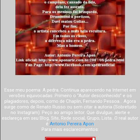
Esse meu poema: A pedra. Continua aparecendo na Internet em
versões equivocadas: Primeiro o “Autor desconhecido” e os
plagiadores, depois, como de Chaplin, Fernando Pessoa... Agora
surge como de Renato Russo ou sem citar a autoria (Sobretudo
no Instagram). Peço ao amigo leitor. Que divulgue, alerte e
esclareça em seu Blog, Site, Rede social, Grupo, Lista...O real autor
é
Antonio Pereira Apon
.
Para mais esclarecimentos: