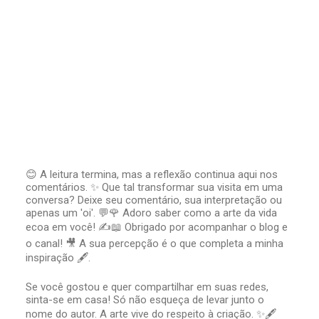
😊 A leitura termina, mas a reflexão continua aqui nos
comentários. ✨ Que tal transformar sua visita em uma
P
conversa? Deixe seu comentário, sua interpretação ou
o
apenas um 'oi'. 💬🌹 Adoro saber como a arte da vida
s
t
ecoa em você! ✍️📖 Obrigado por acompanhar o blog e
a
o canal! 🎥 A sua percepção é o que completa a minha
r
inspiração 🖋️.
u
m
Se você gostou e quer compartilhar em suas redes,
c
sinta-se em casa! Só não esqueça de levar junto o
o
nome do autor. A arte vive do respeito à criação. ✨🖋️
m