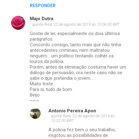
RESPONDER
Majo Dutra
quinta-feira, 22 de agosto de 2019 às 10:06:00 BRT
Gostei de ler, especialmente os dois últimos
parágrafos.
Concordo consigo, tanto mais que não tinha
antecedentes criminais, nem maltratou
ninguém... um político tentando colher os
louros da polícia.
Porém, antes da eliminação costuma haver um
diálogo de persuasão, ora neste caso não se
sabe o que pretendia o jovem...
Muito triste.
Para si, tudo de bom.
Beijo
~~~
Antonio Pereira Apon
quinta-feira, 22 de agosto de 2019 às
10:32:00 BRT
A polícia fez bem o seu trabalho,
esgotou as possibilidades de