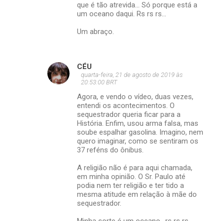
que é tão atrevida... Só porque está a
um oceano daqui. Rs rs rs...
Um abraço.
CÉU
quarta-feira, 21 de agosto de 2019 às
20:53:00 BRT
Agora, e vendo o vídeo, duas vezes,
entendi os acontecimentos. O
sequestrador queria ficar para a
História. Enfim, usou arma falsa, mas
soube espalhar gasolina. Imagino, nem
quero imaginar, como se sentiram os
37 reféns do ônibus.
A religião não é para aqui chamada,
em minha opinião. O Sr. Paulo até
podia nem ter religião e ter tido a
mesma atitude em relação à mãe do
sequestrador.