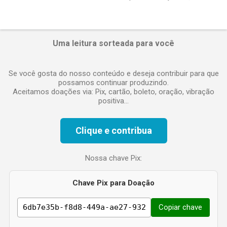
e
n
t
á
Uma leitura sorteada para você
r
i
o
Se você gosta do nosso conteúdo e deseja contribuir para que
possamos continuar produzindo.
Aceitamos doações via: Pix, cartão, boleto, oração, vibração
positiva...
Clique e contribua
Nossa chave Pix:
Chave Pix para Doação
Copiar chave