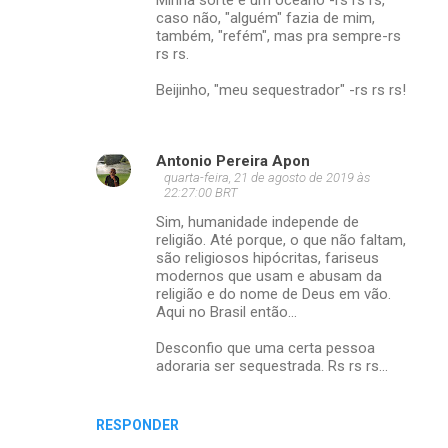
Minha sorte é um oceano -rs rs rs,
caso não, "alguém" fazia de mim,
também, "refém", mas pra sempre-rs
rs rs.
Beijinho, "meu sequestrador" -rs rs rs!
Antonio Pereira Apon
quarta-feira, 21 de agosto de 2019 às
22:27:00 BRT
Sim, humanidade independe de
religião. Até porque, o que não faltam,
são religiosos hipócritas, fariseus
modernos que usam e abusam da
religião e do nome de Deus em vão.
Aqui no Brasil então...
Desconfio que uma certa pessoa
adoraria ser sequestrada. Rs rs rs...
RESPONDER