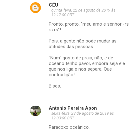
CÉU
quinta-feira, 22 de agosto de 2019 às
12:17:00 BRT
Pronto, pronto, "meu amo e senhor -rs
rs rs"!
Pois, a gente não pode mudar as
atitudes das pessoas.
"Num" gosto de praia, não, e de
oceano tenho pavor, embora seja ele
que nos liga e nos separa. Que
contradição!
Bises.
Antonio Pereira Apon
sexta-feira, 23 de agosto de 2019 às
12:03:00 BRT
Paradoxo oceânico.