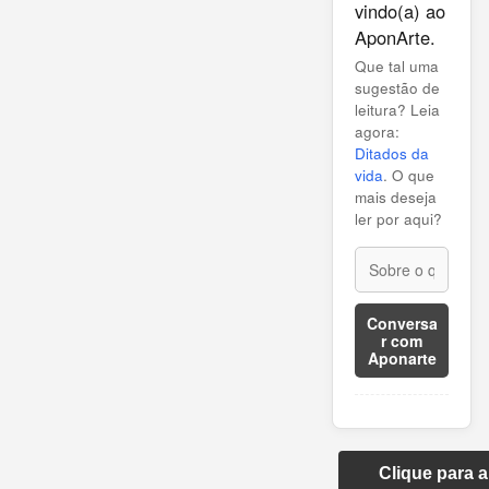
vindo(a) ao
AponArte.
Que tal uma
sugestão de
leitura? Leia
agora:
Ditados da
vida
. O que
mais deseja
ler por aqui?
Conversa
r com
Aponarte
Clique para 