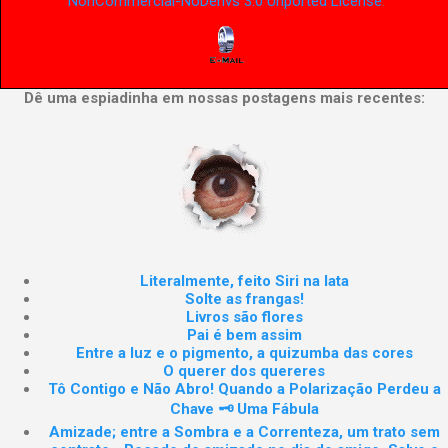
NonCommercial-NoDerivs 3.0 Unported License
.
Dê uma espiadinha em nossas postagens mais recentes:
Literalmente, feito Siri na lata
Solte as frangas!
Livros são flores
Pai é bem assim
Entre a luz e o pigmento, a quizumba das cores
O querer dos quereres
Tô Contigo e Não Abro! Quando a Polarização Perdeu a
Chave 🗝️ Uma Fábula
Amizade; entre a Sombra e a Correnteza, um trato sem