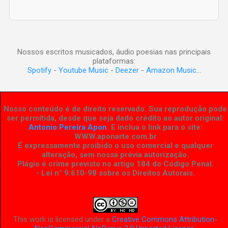
Nossos escritos musicados, áudio poesias nas principais
plataformas:
Spotify
-
Youtube Music
-
Deezer
-
Amazon Music
...
Nosso conteúdo é de direito reservado. Sua reprodução pode
ser permitida, desde que seja dado crédito ao autor original:
Antonio Pereira Apon
. E inclua o link para o site:
WWW.aponarte.com.br
É expressamente proibido o uso comercial e qualquer
alteração, sem nossa prévia autorização.
Plágio é crime previsto no artigo 184 do Código Penal.
- Lei n° 9.610-98 sobre os Direitos Autorais
.
This work is licensed under a
Creative Commons Attribution-