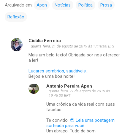
Arquivado em:
Apon
Notícias
Política
Prosa
Reflexão
Cidália Ferreira
C
quarta-feira, 21 de agosto de 2019 às 17:18:00 BRT
o
Mais um belo texto! Obrigada por nos oferecer
m
a ler!
e
Lugares sombrios, saudáveis...
Beijos e uma boa noite!
n
t
Antonio Pereira Apon
quarta-feira, 21 de agosto de 2019 às
á
19:46:00 BRT
r
Uma crônica da vida real com suas
facetas.
i
o
Te convido:
😎 Leia uma postagem
sorteada para você.
s
Um abraço. Tudo de bom.