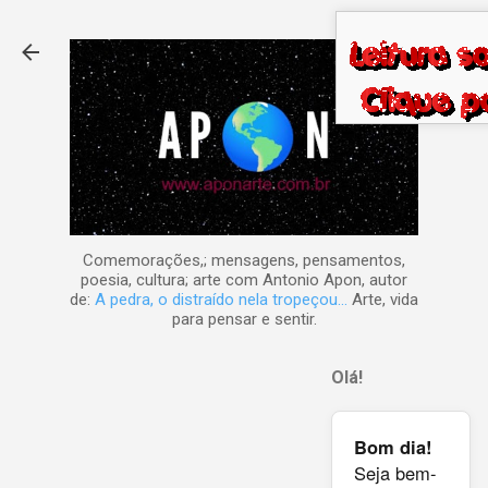
Pular para o conteúdo principal
Comemorações,; mensagens, pensamentos,
poesia, cultura; arte com Antonio Apon, autor
de:
A pedra, o distraído nela tropeçou...
Arte, vida
para pensar e sentir.
Olá!
Bom dia!
Seja bem-