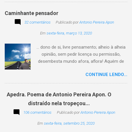
Caminhante pensador
32 comentários
Publicado por
Antonio Pereira Apon
Em
sexta-feira, março 13, 2020
... dono de si, livre pensamento; alheio à alheia
opinião, sem pedir licença ou permissão,
desembesta mundo afora, aflora! Aquém de
quem não é da conta, sem tutela e sem patrão,
CONTINUE LENDO...
sem pitaco, intromissão... Antonio Pereira
Apon. No blog Filosofando na vida , a
professora Lourdes nos convida a escrever
Apedra. Poema de Antonio Pereira Apon. O
uma frase, verso,
distraído nela tropeçou...
poesia, pensamento, mensagem… Sobre uma
imagem postada a cada quinzena. Acima, a
106 comentários
Publicado por
Antonio Pereira Apon
imagem sugerida. Abaixo, a minha 2ª
Em
sexta-feira, setembro 25, 2020
participação na segunda edição dessa
blogagem coletiva, intitulada: Poetizando e