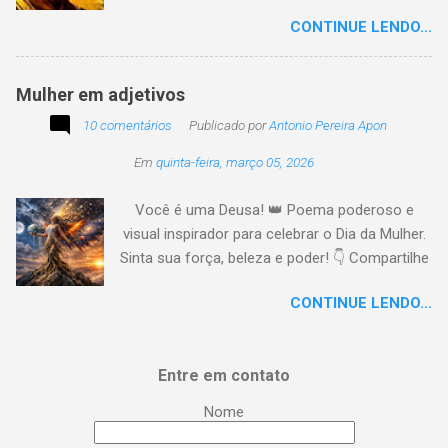
preconceito I nclusão agora infinda E coa no
CONTINUE LENDO...
tempo o preito N egritude sempre linda C ultura
multicolor I rmanados na cidadania A gentes
todos do amor
Mulher em adjetivos
10 comentários
Publicado por
Antonio Pereira Apon
Em
quinta-feira, março 05, 2026
Você é uma Deusa! 👑 Poema poderoso e
visual inspirador para celebrar o Dia da Mulher.
Sinta sua força, beleza e poder! 👇 Compartilhe
a energia! #DiaDaMulher Se prepare para ter
CONTINUE LENDO...
arrepios! 👇 Este poema/música é uma
homenagem poética que vai fazer você se
sentir no topo do mundo. 😍 Procurei aqui,
Entre em contato
capturar a essência da mulher em todas as
suas facetas: da força de uma guerreira à
Nome
delicadeza de uma musa, da inteligência