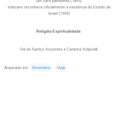
um café parisiense (1895)
Vaticano reconhece oficialmente a existência do Estado de
Israel (1993)
Religião/Espiritualidade:
Dia de Santos Inocentes e Catarina Volpicelli
Arquivado em:
Dezembro
Hoje
C
o
m
e
n
t