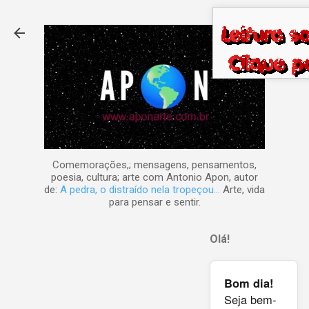
Pular para o conteúdo principal
Comemorações,; mensagens, pensamentos,
poesia, cultura; arte com Antonio Apon, autor
de:
A pedra, o distraído nela tropeçou...
Arte, vida
para pensar e sentir.
Olá!
Bom dia!
Seja bem-