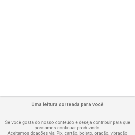
á
r
i
o
s
Uma leitura sorteada para você
Se você gosta do nosso conteúdo e deseja contribuir para que
possamos continuar produzindo.
Aceitamos doações via: Pix, cartão, boleto, oração, vibração