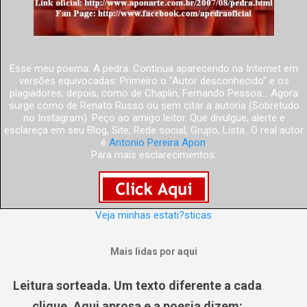
Esse meu poema: A pedra. Continua aparecendo na Internet em
versões equivocadas: Primeiro o “Autor desconhecido” e os
plagiadores, depois, como de Chaplin, Fernando Pessoa... Agora
surge como de Renato Russo ou sem citar a autoria (Sobretudo
no Instagram). Peço ao amigo leitor. Que divulgue, alerte e
esclareça em seu Blog, Site, Rede social, Grupo, Lista...O real autor
é
Antonio Pereira Apon
.
Para mais esclarecimentos:
Veja minhas estati?sticas
Mais lidas por aqui
Leitura sorteada. Um texto diferente a cada
clique. Aqui aprosa e a poesia dizem: