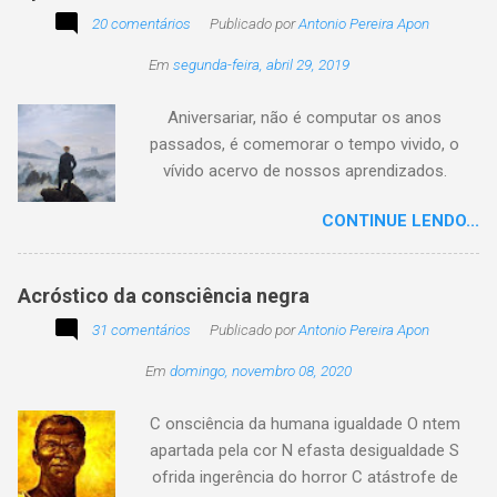
20 comentários
de quem o usa. Se você encontrar este texto
Publicado por
Antonio Pereira Apon
circulando com o autor "Desconhecido" ou
Em
segunda-feira, abril 29, 2019
creditado a outros nomes, ajude-nos a
preservar a verdade histórica e literária
Aniversariar, não é computar os anos
compartilhando o crédito correto.
passados, é comemorar o tempo vivido, o
vívido acervo de nossos aprendizados.
Tesouro atemporal e transcendente do nosso
CONTINUE LENDO...
existir. Há quem simplesmente assista o tempo
e a vida passarem. Mas, há também quem
assuma a autoria do seu viver. Tem quem
Acróstico da consciência negra
apenas passe alheio a tudo, tem quem aprenda
31 comentários
com o passar... Eu tenho aprendido:
Publicado por
Antonio Pereira Apon
Em
domingo, novembro 08, 2020
C onsciência da humana igualdade O ntem
apartada pela cor N efasta desigualdade S
ofrida ingerência do horror C atástrofe de