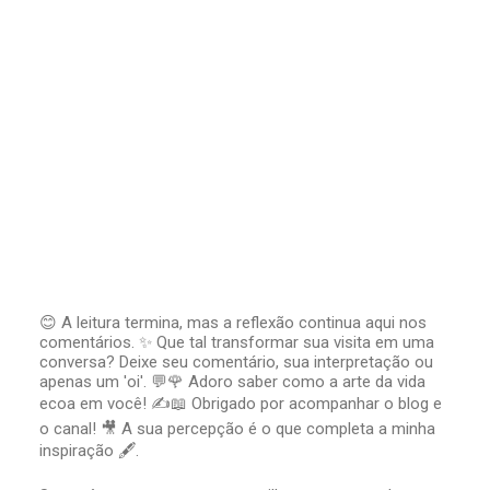
😊 A leitura termina, mas a reflexão continua aqui nos
comentários. ✨ Que tal transformar sua visita em uma
P
conversa? Deixe seu comentário, sua interpretação ou
o
apenas um 'oi'. 💬🌹 Adoro saber como a arte da vida
s
t
ecoa em você! ✍️📖 Obrigado por acompanhar o blog e
a
o canal! 🎥 A sua percepção é o que completa a minha
r
inspiração 🖋️.
u
m