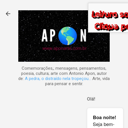
Pular para o conteúdo principal
Comemorações,; mensagens, pensamentos,
poesia, cultura; arte com Antonio Apon, autor
de:
A pedra, o distraído nela tropeçou...
Arte, vida
para pensar e sentir.
Olá!
Boa noite!
Seja bem-