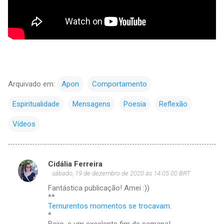
Arquivado em:
Apon
Comportamento
Espiritualidade
Mensagens
Poesia
Reflexão
Vídeos
Cidália Ferreira
C
sábado, 19 de dezembro de 2020 às 14:05:00 BRT
o
Fantástica publicação! Amei :))
m
**
Ternurentos momentos se trocavam.
e
*
Beijo, e um excelente fim de semana!