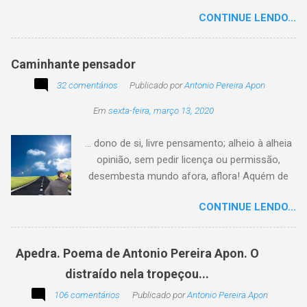
texto animado a seguir:
CONTINUE LENDO...
Caminhante pensador
32 comentários
Publicado por
Antonio Pereira Apon
Em
sexta-feira, março 13, 2020
... dono de si, livre pensamento; alheio à alheia
opinião, sem pedir licença ou permissão,
desembesta mundo afora, aflora! Aquém de
quem não é da conta, sem tutela e sem patrão,
CONTINUE LENDO...
sem pitaco, intromissão... Antonio Pereira
Apon. No blog Filosofando na vida , a
professora Lourdes nos convida a escrever
Apedra. Poema de Antonio Pereira Apon. O
uma frase, verso,
distraído nela tropeçou...
poesia, pensamento, mensagem… Sobre uma
imagem postada a cada quinzena. Acima, a
106 comentários
Publicado por
Antonio Pereira Apon