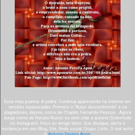
Esse meu poema: A pedra. Continua aparecendo na Internet em
versões equivocadas: Primeiro o “Autor desconhecido” e os
plagiadores, depois, como de Chaplin, Fernando Pessoa... Agora
surge como de Renato Russo ou sem citar a autoria (Sobretudo
no Instagram). Peço ao amigo leitor. Que divulgue, alerte e
esclareça em seu Blog, Site, Rede social, Grupo, Lista...O real autor
é
Antonio Pereira Apon
.