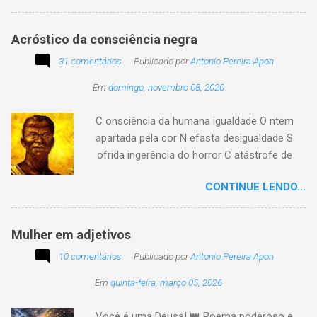
e a vida passarem. Mas, há também quem
assuma a autoria do seu viver. Tem quem
Acróstico da consciência negra
apenas passe alheio a tudo, tem quem aprenda
31 comentários
com o passar... Eu tenho aprendido:
Publicado por
Antonio Pereira Apon
Em
domingo, novembro 08, 2020
C onsciência da humana igualdade O ntem
apartada pela cor N efasta desigualdade S
ofrida ingerência do horror C atástrofe de
preconceito I nclusão agora infinda E coa no
CONTINUE LENDO...
tempo o preito N egritude sempre linda C ultura
multicolor I rmanados na cidadania A gentes
todos do amor
Mulher em adjetivos
10 comentários
Publicado por
Antonio Pereira Apon
Em
quinta-feira, março 05, 2026
Você é uma Deusa! 👑 Poema poderoso e