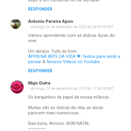
n
t
RESPONDER
á
Antonio Pereira Apon
r
domingo, 20 de dezembro de 2020 às 09:59:00 BRT
i
Vamos aprendendo com as dobras duras do
viver.
o
s
Um abraço. Tudo de bom.
APON NA ARTE DA VIDA 💗 Textos para sentir e
pensar
&
Nossos Vídeos no Youtube
.
RESPONDER
Majo Dutra
domingo, 20 de dezembro de 2020 às 12:58:00 BRT
Os barquinhos de papel da nossa infância...
Muitas são as dobras da vida, as duras
parecem mais numerosas...
Dias bons, António. BOM NATAL.
~~~~~~