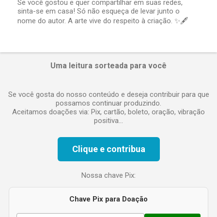
Se você gostou e quer compartilhar em suas redes,
c
sinta-se em casa! Só não esqueça de levar junto o
o
nome do autor. A arte vive do respeito à criação. ✨🖋️
m
e
n
t
á
Uma leitura sorteada para você
r
i
o
Se você gosta do nosso conteúdo e deseja contribuir para que
possamos continuar produzindo.
Aceitamos doações via: Pix, cartão, boleto, oração, vibração
positiva...
Clique e contribua
Nossa chave Pix:
Chave Pix para Doação