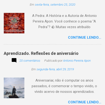
imagem sugerida. Abaixo, a minha 2ª
Em
sexta-feira, setembro 25, 2020
participação na segunda edição dessa
blogagem coletiva, intitulada: Poetizando e
A Pedra: A História e a Autoria de Antonio
encantando . Segue a sós o caminhante,
Pereira Apon. Você conhece o poema "A
itinerante pensador, sob o céu, sobre o
Pedra"? 🪨 Muitas vezes atribuído
caminho, toca a vida a caminhar. Vem de
erroneamente a autores famosos, este poema
ontem, de outrora, maduro pensar da hora; que
CONTINUE LENDO...
é, na verdade, de autoria de Antonio Pereira
não tarda, não demora,
Apon, publicado pela primeira vez em 1999 no
livro Essência. A obra reflete sobre como a
Aprendizado. Reflexões de aniversário
utilidade de um objeto depende da perspectiva
20 comentários
de quem o usa. Se você encontrar este texto
Publicado por
Antonio Pereira Apon
circulando com o autor "Desconhecido" ou
Em
segunda-feira, abril 29, 2019
creditado a outros nomes, ajude-nos a
preservar a verdade histórica e literária
Aniversariar, não é computar os anos
compartilhando o crédito correto.
passados, é comemorar o tempo vivido, o
vívido acervo de nossos aprendizados.
Tesouro atemporal e transcendente do nosso
CONTINUE LENDO...
existir. Há quem simplesmente assista o tempo