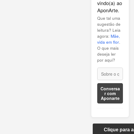
vindo(a) ao
AponArte.
Que tal uma
sugestão de
leitura? Leia
agora:
Mãe,
vida em flor
.
O que mais
deseja ler
por aqui?
Conversa
r com
Aponarte
Clique para 