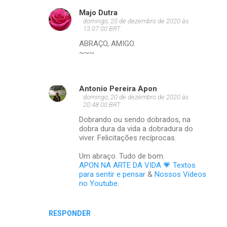
Majo Dutra
domingo, 20 de dezembro de 2020 às
13:07:00 BRT
ABRAÇO, AMIGO.
~~~
Antonio Pereira Apon
domingo, 20 de dezembro de 2020 às
20:48:00 BRT
Dobrando ou sendo dobrados, na
dobra dura da vida a dobradura do
viver. Felicitações recíprocas.
Um abraço. Tudo de bom.
APON NA ARTE DA VIDA 💗 Textos
para sentir e pensar
&
Nossos Vídeos
no Youtube
.
RESPONDER