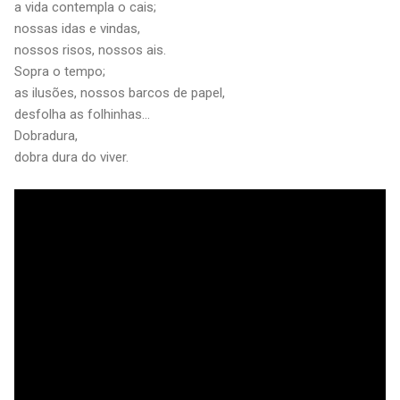
a vida contempla o cais;
nossas idas e vindas,
nossos risos, nossos ais.
Sopra o tempo;
as ilusões, nossos barcos de papel,
desfolha as folhinhas...
Dobradura,
dobra dura do viver.