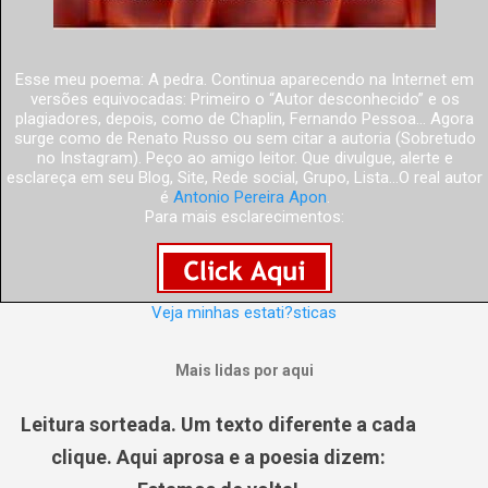
Esse meu poema: A pedra. Continua aparecendo na Internet em
versões equivocadas: Primeiro o “Autor desconhecido” e os
plagiadores, depois, como de Chaplin, Fernando Pessoa... Agora
surge como de Renato Russo ou sem citar a autoria (Sobretudo
no Instagram). Peço ao amigo leitor. Que divulgue, alerte e
esclareça em seu Blog, Site, Rede social, Grupo, Lista...O real autor
é
Antonio Pereira Apon
.
Para mais esclarecimentos:
Veja minhas estati?sticas
Mais lidas por aqui
Leitura sorteada. Um texto diferente a cada
clique. Aqui aprosa e a poesia dizem: