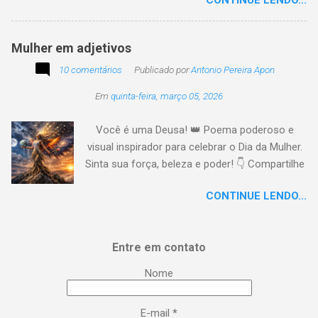
CONTINUE LENDO...
tempo o preito N egritude sempre linda C ultura
multicolor I rmanados na cidadania A gentes
todos do amor
Mulher em adjetivos
10 comentários
Publicado por
Antonio Pereira Apon
Em
quinta-feira, março 05, 2026
Você é uma Deusa! 👑 Poema poderoso e
visual inspirador para celebrar o Dia da Mulher.
Sinta sua força, beleza e poder! 👇 Compartilhe
a energia! #DiaDaMulher Se prepare para ter
CONTINUE LENDO...
arrepios! 👇 Este poema/música é uma
homenagem poética que vai fazer você se
sentir no topo do mundo. 😍 Procurei aqui,
Entre em contato
capturar a essência da mulher em todas as
suas facetas: da força de uma guerreira à
Nome
delicadeza de uma musa, da inteligência
brilhante à sensualidade inspiradora. É um
E-mail
*
lembrete lírico de que você é uma Deusa: