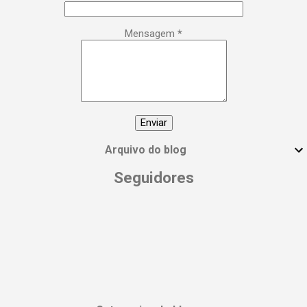
poderosa, empoderada, transformadora e,
acima de tudo, extraordinária. Esse é o seu
Mensagem
*
manifesto! 🙌 Compartilhe essa postagem
com todas as mulheres incríveis que você
conhece e vamos espalhar essa energia!
#DiaInternacionalDaMulher
#EmpoderamentoFeminino
#MulheresPoderosas #VocêÉUmaDeusa
Arquivo do blog
Seguidores