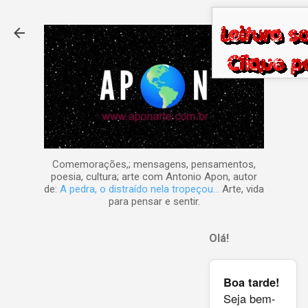
Pular para o conteúdo principal
Comemorações,; mensagens, pensamentos,
poesia, cultura; arte com Antonio Apon, autor
de:
A pedra, o distraído nela tropeçou...
Arte, vida
para pensar e sentir.
Olá!
Boa tarde!
Seja bem-