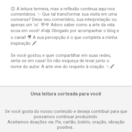
😊 A leitura termina, mas a reflexão continua aqui nos
comentários. ✨ Que tal transformar sua visita em uma
P
conversa? Deixe seu comentário, sua interpretação ou
o
apenas um 'oi'. 💬🌹 Adoro saber como a arte da vida
s
t
ecoa em você! ✍️📖 Obrigado por acompanhar o blog e
a
o canal! 🎥 A sua percepção é o que completa a minha
r
inspiração 🖋️.
u
m
Se você gostou e quer compartilhar em suas redes,
c
sinta-se em casa! Só não esqueça de levar junto o
o
nome do autor. A arte vive do respeito à criação. ✨🖋️
m
e
n
t
á
Uma leitura sorteada para você
r
i
o
Se você gosta do nosso conteúdo e deseja contribuir para que
possamos continuar produzindo.
Aceitamos doações via: Pix, cartão, boleto, oração, vibração
positiva...