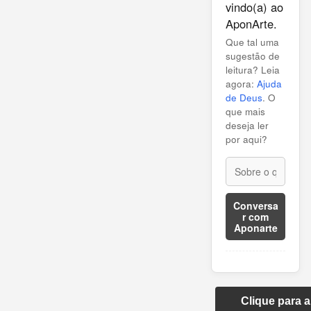
vindo(a) ao
AponArte.
Que tal uma
sugestão de
leitura? Leia
agora:
Ajuda
de Deus
. O
que mais
deseja ler
por aqui?
Conversa
r com
Aponarte
Clique para 