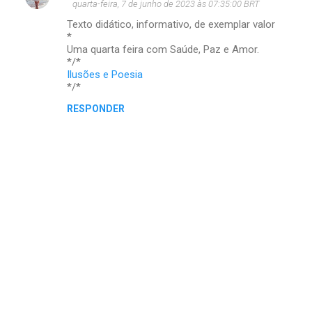
quarta-feira, 7 de junho de 2023 às 07:35:00 BRT
o
Texto didático, informativo, de exemplar valor
m
*
Uma quarta feira com Saúde, Paz e Amor.
e
*/*
Ilusões e Poesia
n
*/*
t
RESPONDER
á
r
i
o
s