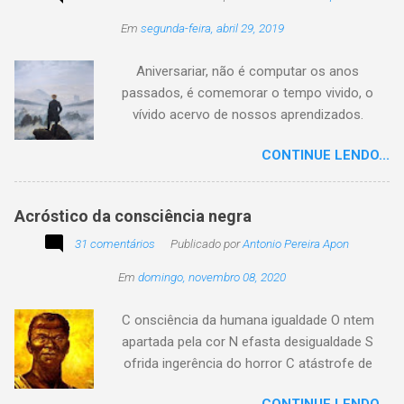
circulando com o autor "Desconhecido" ou
Em
segunda-feira, abril 29, 2019
creditado a outros nomes, ajude-nos a
preservar a verdade histórica e literária
Aniversariar, não é computar os anos
compartilhando o crédito correto.
passados, é comemorar o tempo vivido, o
vívido acervo de nossos aprendizados.
Tesouro atemporal e transcendente do nosso
CONTINUE LENDO...
existir. Há quem simplesmente assista o tempo
e a vida passarem. Mas, há também quem
assuma a autoria do seu viver. Tem quem
Acróstico da consciência negra
apenas passe alheio a tudo, tem quem aprenda
31 comentários
com o passar... Eu tenho aprendido:
Publicado por
Antonio Pereira Apon
Em
domingo, novembro 08, 2020
C onsciência da humana igualdade O ntem
apartada pela cor N efasta desigualdade S
ofrida ingerência do horror C atástrofe de
preconceito I nclusão agora infinda E coa no