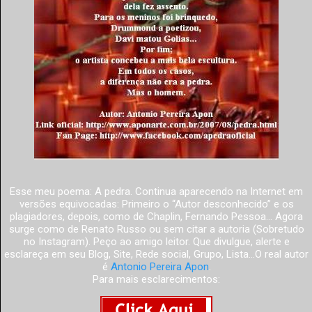
Esse meu poema: A pedra. Continua aparecendo na Internet em
versões equivocadas: Primeiro o “Autor desconhecido” e os
plagiadores, depois, como de Chaplin, Fernando Pessoa... Agora
surge como de Renato Russo ou sem citar a autoria (Sobretudo
no Instagram). Peço ao amigo leitor. Que divulgue, alerte e
esclareça em seu Blog, Site, Rede social, Grupo, Lista...O real autor
é
Antonio Pereira Apon
.
Para mais esclarecimentos: