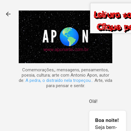
Pular para o conteúdo principal
Comemorações,; mensagens, pensamentos,
poesia, cultura; arte com Antonio Apon, autor
de:
A pedra, o distraído nela tropeçou...
Arte, vida
para pensar e sentir.
Olá!
Boa noite!
Seja bem-