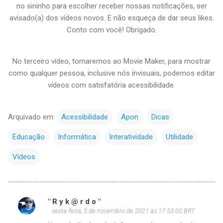
no sininho para escolher receber nossas notificações, ser
avisado(a) dos vídeos novos. E não esqueça de dar seus likes.
Conto com você! Obrigado.
No terceiro vídeo, tornaremos ao Movie Maker, para mostrar
como qualquer pessoa, inclusive nós invisuais, podemos editar
vídeos com satisfatória acessibilidade.
Arquivado em:
Acessibilidade
Apon
Dicas
Educação
Informática
Interatividade
Utilidade
Vídeos
" R y k @ r d o "
C
sexta-feira, 5 de novembro de 2021 às 17:53:00 BRT
o