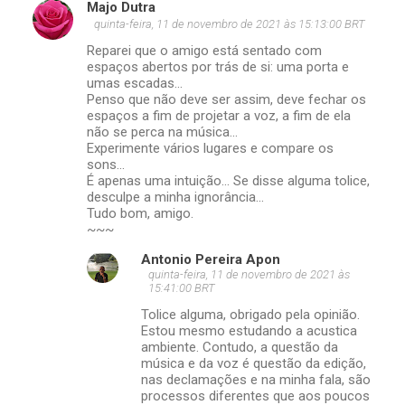
Majo Dutra
quinta-feira, 11 de novembro de 2021 às 15:13:00 BRT
Reparei que o amigo está sentado com
espaços abertos por trás de si: uma porta e
umas escadas...
Penso que não deve ser assim, deve fechar os
espaços a fim de projetar a voz, a fim de ela
não se perca na música...
Experimente vários lugares e compare os
sons...
É apenas uma intuição... Se disse alguma tolice,
desculpe a minha ignorância...
Tudo bom, amigo.
~~~
Antonio Pereira Apon
quinta-feira, 11 de novembro de 2021 às
15:41:00 BRT
Tolice alguma, obrigado pela opinião.
Estou mesmo estudando a acustica
ambiente. Contudo, a questão da
música e da voz é questão da edição,
nas declamações e na minha fala, são
processos diferentes que aos poucos