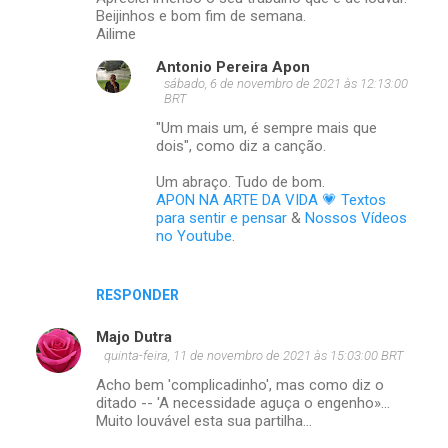
Beijinhos e bom fim de semana.
Ailime
Antonio Pereira Apon
sábado, 6 de novembro de 2021 às 12:13:00
BRT
"Um mais um, é sempre mais que
dois", como diz a canção.
Um abraço. Tudo de bom.
APON NA ARTE DA VIDA 💗 Textos
para sentir e pensar
&
Nossos Vídeos
no Youtube
.
RESPONDER
Majo Dutra
quinta-feira, 11 de novembro de 2021 às 15:03:00 BRT
Acho bem 'complicadinho', mas como diz o
ditado -- 'A necessidade aguça o engenho»...
Muito louvável esta sua partilha...