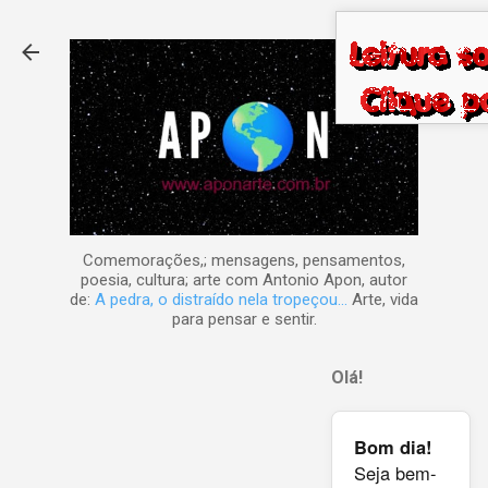
Pular para o conteúdo principal
Comemorações,; mensagens, pensamentos,
poesia, cultura; arte com Antonio Apon, autor
de:
A pedra, o distraído nela tropeçou...
Arte, vida
para pensar e sentir.
Olá!
Bom dia!
Seja bem-