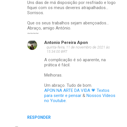
Uns dias de má disposição por resfriado e logo
fiquei com os meus deveres atrapalhados...
Sorrisos.
Que os seus trabalhos sejam abençoados...
Abraço, amigo António.
~~~~
Antonio Pereira Apon
quinta-feira, 11 de novembro de 2021 às
15:34:00 BRT
A complicação é só aparente, na
prática é fácil.
Melhoras.
Um abraço. Tudo de bom.
APON NA ARTE DA VIDA 💗 Textos
para sentir e pensar
&
Nossos Vídeos
no Youtube
.
RESPONDER