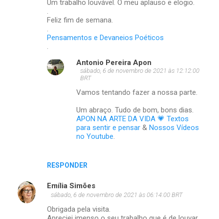
Um trabalho louvável. O meu aplauso e elogio.
m
.
Feliz fim de semana.
e
.
Pensamentos e Devaneios Poéticos
n
.
t
Antonio Pereira Apon
á
sábado, 6 de novembro de 2021 às 12:12:00
BRT
r
Vamos tentando fazer a nossa parte.
i
o
Um abraço. Tudo de bom, bons dias.
APON NA ARTE DA VIDA 💗 Textos
s
para sentir e pensar
&
Nossos Vídeos
no Youtube
.
RESPONDER
Emília Simões
sábado, 6 de novembro de 2021 às 06:14:00 BRT
Obrigada pela visita.
Apreciei imenso o seu trabalho que é de louvar.