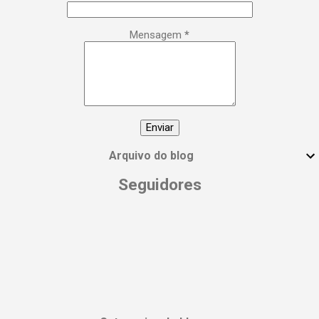
poderosa, empoderada, transformadora e,
acima de tudo, extraordinária. Esse é o seu
Mensagem
*
manifesto! 🙌 Compartilhe essa postagem
com todas as mulheres incríveis que você
conhece e vamos espalhar essa energia!
#DiaInternacionalDaMulher
#EmpoderamentoFeminino
#MulheresPoderosas #VocêÉUmaDeusa
Arquivo do blog
Seguidores