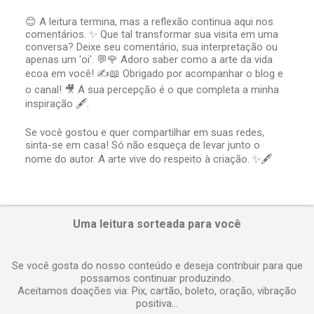
😊 A leitura termina, mas a reflexão continua aqui nos
comentários. ✨ Que tal transformar sua visita em uma
P
conversa? Deixe seu comentário, sua interpretação ou
o
apenas um 'oi'. 💬🌹 Adoro saber como a arte da vida
s
t
ecoa em você! ✍️📖 Obrigado por acompanhar o blog e
a
o canal! 🎥 A sua percepção é o que completa a minha
r
inspiração 🖋️.
u
m
Se você gostou e quer compartilhar em suas redes,
c
sinta-se em casa! Só não esqueça de levar junto o
o
nome do autor. A arte vive do respeito à criação. ✨🖋️
m
e
n
t
á
Uma leitura sorteada para você
r
i
o
Se você gosta do nosso conteúdo e deseja contribuir para que
possamos continuar produzindo.
Aceitamos doações via: Pix, cartão, boleto, oração, vibração
positiva...