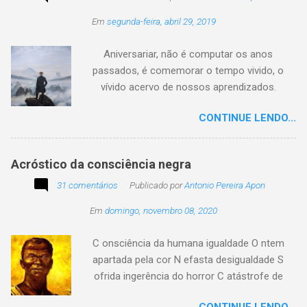
circulando com o autor "Desconhecido" ou
Em
segunda-feira, abril 29, 2019
creditado a outros nomes, ajude-nos a
preservar a verdade histórica e literária
Aniversariar, não é computar os anos
compartilhando o crédito correto.
passados, é comemorar o tempo vivido, o
vívido acervo de nossos aprendizados.
Tesouro atemporal e transcendente do nosso
CONTINUE LENDO...
existir. Há quem simplesmente assista o tempo
e a vida passarem. Mas, há também quem
assuma a autoria do seu viver. Tem quem
Acróstico da consciência negra
apenas passe alheio a tudo, tem quem aprenda
31 comentários
com o passar... Eu tenho aprendido:
Publicado por
Antonio Pereira Apon
Em
domingo, novembro 08, 2020
C onsciência da humana igualdade O ntem
apartada pela cor N efasta desigualdade S
ofrida ingerência do horror C atástrofe de
preconceito I nclusão agora infinda E coa no