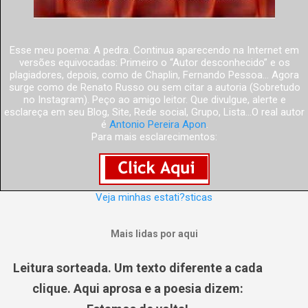
Esse meu poema: A pedra. Continua aparecendo na Internet em
versões equivocadas: Primeiro o “Autor desconhecido” e os
plagiadores, depois, como de Chaplin, Fernando Pessoa... Agora
surge como de Renato Russo ou sem citar a autoria (Sobretudo
no Instagram). Peço ao amigo leitor. Que divulgue, alerte e
esclareça em seu Blog, Site, Rede social, Grupo, Lista...O real autor
é
Antonio Pereira Apon
.
Para mais esclarecimentos:
Veja minhas estati?sticas
Mais lidas por aqui
Leitura sorteada. Um texto diferente a cada
clique. Aqui aprosa e a poesia dizem: