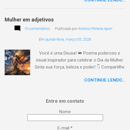
CONTINUE LENDO...
tempo o preito N egritude sempre linda C ultura
multicolor I rmanados na cidadania A gentes
todos do amor
Mulher em adjetivos
10 comentários
Publicado por
Antonio Pereira Apon
Em
quinta-feira, março 05, 2026
Você é uma Deusa! 👑 Poema poderoso e
visual inspirador para celebrar o Dia da Mulher.
Sinta sua força, beleza e poder! 👇 Compartilhe
a energia! #DiaDaMulher Se prepare para ter
CONTINUE LENDO...
arrepios! 👇 Este poema/música é uma
homenagem poética que vai fazer você se
sentir no topo do mundo. 😍 Procurei aqui,
Entre em contato
capturar a essência da mulher em todas as
suas facetas: da força de uma guerreira à
Nome
delicadeza de uma musa, da inteligência
brilhante à sensualidade inspiradora. É um
E-mail
*
lembrete lírico de que você é uma Deusa: