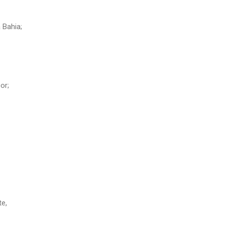
 Bahia;
or;
te,