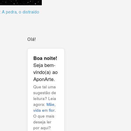
:
A pedra, o distraído
Olá!
Boa noite!
Seja bem-
vindo(a) ao
AponArte.
Que tal uma
sugestão de
leitura? Leia
agora:
Mãe,
vida em flor
.
O que mais
deseja ler
por aqui?