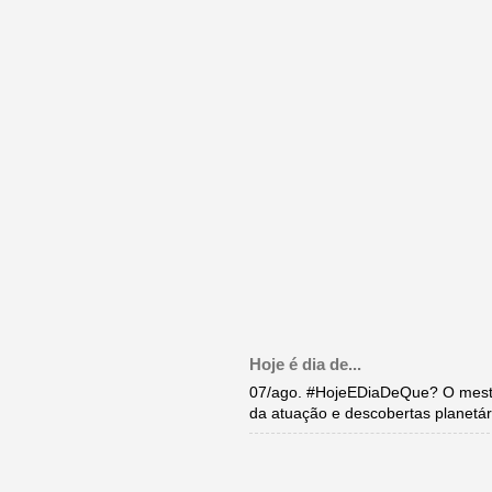
Hoje é dia de...
07/ago. #HojeEDiaDeQue? O mestr
da atuação e descobertas planetár