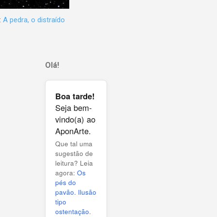
:
A pedra, o distraído
Olá!
Boa tarde!
Seja bem-
vindo(a) ao
AponArte.
Que tal uma
sugestão de
leitura? Leia
agora:
Os
pés do
pavão. Ilusão
tipo
ostentação
.