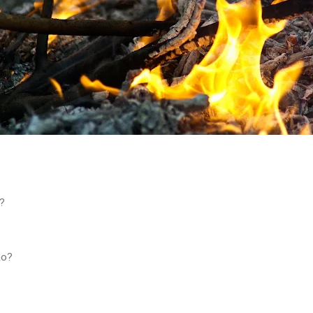
o?
ão?