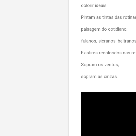
colorir ideais.
Pintam as tintas das rotina
paisagem do cotidiano;
fulanos, sicranos, beltrano
Existires recoloridos nas re
Sopram os ventos,
sopram as cinzas.