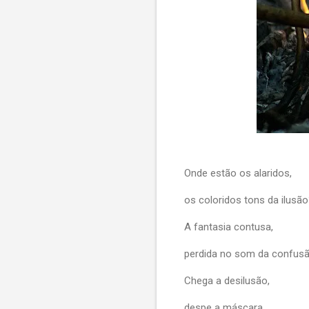
Onde estão os alaridos,
os coloridos tons da ilusã
A fantasia contusa,
perdida no som da confus
Chega a desilusão,
despe a máscara,