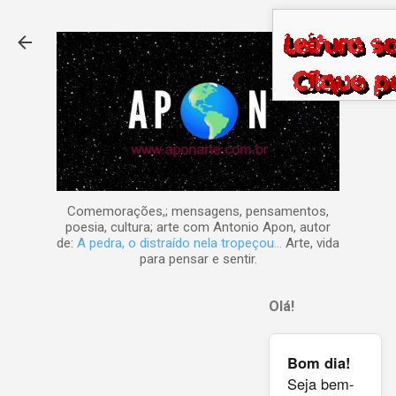
Pular para o conteúdo principal
Comemorações,; mensagens, pensamentos,
poesia, cultura; arte com Antonio Apon, autor
de:
A pedra, o distraído nela tropeçou...
Arte, vida
para pensar e sentir.
Olá!
Bom dia!
Seja bem-