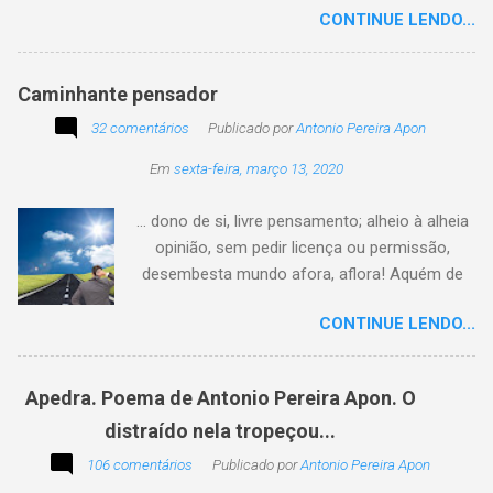
CONTINUE LENDO...
Caminhante pensador
32 comentários
Publicado por
Antonio Pereira Apon
Em
sexta-feira, março 13, 2020
... dono de si, livre pensamento; alheio à alheia
opinião, sem pedir licença ou permissão,
desembesta mundo afora, aflora! Aquém de
quem não é da conta, sem tutela e sem patrão,
CONTINUE LENDO...
sem pitaco, intromissão... Antonio Pereira
Apon. No blog Filosofando na vida , a
professora Lourdes nos convida a escrever
Apedra. Poema de Antonio Pereira Apon. O
uma frase, verso,
distraído nela tropeçou...
poesia, pensamento, mensagem… Sobre uma
imagem postada a cada quinzena. Acima, a
106 comentários
Publicado por
Antonio Pereira Apon
imagem sugerida. Abaixo, a minha 2ª