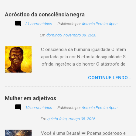
e a vida passarem. Mas, há também quem
assuma a autoria do seu viver. Tem quem
Acróstico da consciência negra
apenas passe alheio a tudo, tem quem aprenda
31 comentários
com o passar... Eu tenho aprendido:
Publicado por
Antonio Pereira Apon
Em
domingo, novembro 08, 2020
C onsciência da humana igualdade O ntem
apartada pela cor N efasta desigualdade S
ofrida ingerência do horror C atástrofe de
preconceito I nclusão agora infinda E coa no
CONTINUE LENDO...
tempo o preito N egritude sempre linda C ultura
multicolor I rmanados na cidadania A gentes
todos do amor
Mulher em adjetivos
10 comentários
Publicado por
Antonio Pereira Apon
Em
quinta-feira, março 05, 2026
Você é uma Deusa! 👑 Poema poderoso e