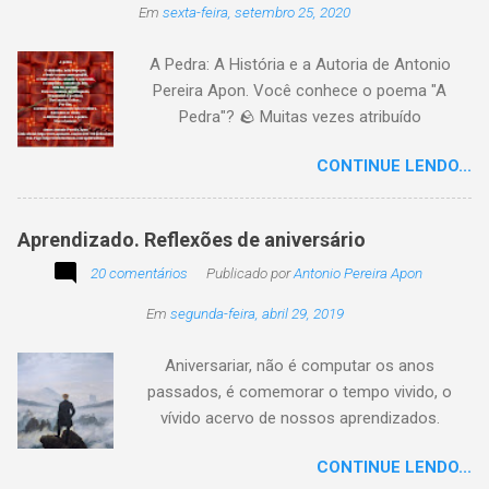
Em
sexta-feira, setembro 25, 2020
participação na segunda edição dessa
blogagem coletiva, intitulada: Poetizando e
A Pedra: A História e a Autoria de Antonio
encantando . Segue a sós o caminhante,
Pereira Apon. Você conhece o poema "A
itinerante pensador, sob o céu, sobre o
Pedra"? 🪨 Muitas vezes atribuído
caminho, toca a vida a caminhar. Vem de
erroneamente a autores famosos, este poema
ontem, de outrora, maduro pensar da hora; que
CONTINUE LENDO...
é, na verdade, de autoria de Antonio Pereira
não tarda, não demora,
Apon, publicado pela primeira vez em 1999 no
livro Essência. A obra reflete sobre como a
Aprendizado. Reflexões de aniversário
utilidade de um objeto depende da perspectiva
20 comentários
de quem o usa. Se você encontrar este texto
Publicado por
Antonio Pereira Apon
circulando com o autor "Desconhecido" ou
Em
segunda-feira, abril 29, 2019
creditado a outros nomes, ajude-nos a
preservar a verdade histórica e literária
Aniversariar, não é computar os anos
compartilhando o crédito correto.
passados, é comemorar o tempo vivido, o
vívido acervo de nossos aprendizados.
Tesouro atemporal e transcendente do nosso
CONTINUE LENDO...
existir. Há quem simplesmente assista o tempo