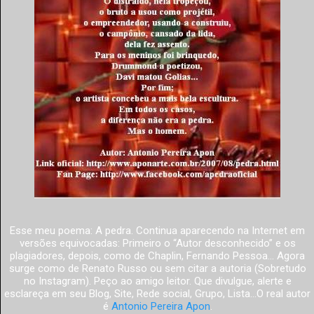
Esse meu poema: A pedra. Continua aparecendo na Internet em
versões equivocadas: Primeiro o “Autor desconhecido” e os
plagiadores, depois, como de Chaplin, Fernando Pessoa... Agora
surge como de Renato Russo ou sem citar a autoria (Sobretudo
no Instagram). Peço ao amigo leitor. Que divulgue, alerte e
esclareça em seu Blog, Site, Rede social, Grupo, Lista...O real autor
é
Antonio Pereira Apon
.