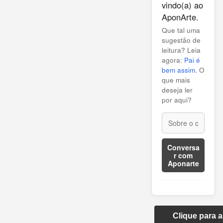
vindo(a) ao
AponArte.
Que tal uma
sugestão de
leitura? Leia
agora:
Pai é
bem assim
. O
que mais
deseja ler
por aqui?
Conversa
r com
Aponarte
Clique para 