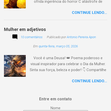
ofrida ingerência do horror C atástrofe de
preconceito I nclusão agora infinda E coa no
CONTINUE LENDO...
tempo o preito N egritude sempre linda C ultura
multicolor I rmanados na cidadania A gentes
todos do amor
Mulher em adjetivos
10 comentários
Publicado por
Antonio Pereira Apon
Em
quinta-feira, março 05, 2026
Você é uma Deusa! 👑 Poema poderoso e
visual inspirador para celebrar o Dia da Mulher.
Sinta sua força, beleza e poder! 👇 Compartilhe
a energia! #DiaDaMulher Se prepare para ter
CONTINUE LENDO...
arrepios! 👇 Este poema/música é uma
homenagem poética que vai fazer você se
sentir no topo do mundo. 😍 Procurei aqui,
Entre em contato
capturar a essência da mulher em todas as
suas facetas: da força de uma guerreira à
Nome