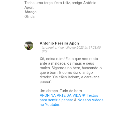
Tenha uma terça-feira feliz, amigo Antônio
Apon.
Abraço
Olinda
Antonio Pereira Apon
terça-feira, 4 de julho de 2023 às 11:23:00
BRT
Xô, coisa ruim! Eis o que nos resta
ante a maldade, os maus e seus
males. Sigamos no bem, buscando o
que é bom. E como diz o antigo
ditado: "Os cães ladram, a caravana
passa".
Um abraço. Tudo de bom.
APON NA ARTE DA VIDA 💗 Textos
para sentir e pensar
&
Nossos Vídeos
no Youtube
.