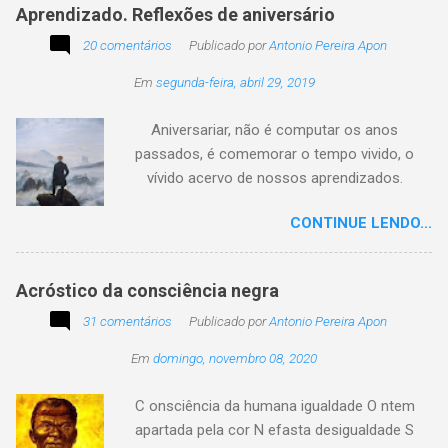
Aprendizado. Reflexões de aniversário
utilidade de um objeto depende da perspectiva
20 comentários
de quem o usa. Se você encontrar este texto
Publicado por
Antonio Pereira Apon
circulando com o autor "Desconhecido" ou
Em
segunda-feira, abril 29, 2019
creditado a outros nomes, ajude-nos a
preservar a verdade histórica e literária
Aniversariar, não é computar os anos
compartilhando o crédito correto.
passados, é comemorar o tempo vivido, o
vívido acervo de nossos aprendizados.
Tesouro atemporal e transcendente do nosso
CONTINUE LENDO...
existir. Há quem simplesmente assista o tempo
e a vida passarem. Mas, há também quem
assuma a autoria do seu viver. Tem quem
Acróstico da consciência negra
apenas passe alheio a tudo, tem quem aprenda
31 comentários
com o passar... Eu tenho aprendido:
Publicado por
Antonio Pereira Apon
Em
domingo, novembro 08, 2020
C onsciência da humana igualdade O ntem
apartada pela cor N efasta desigualdade S