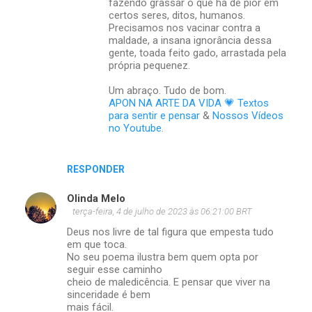
fazendo grassar o que há de pior em
certos seres, ditos, humanos.
Precisamos nos vacinar contra a
maldade, a insana ignorância dessa
gente, toada feito gado, arrastada pela
própria pequenez.
Um abraço. Tudo de bom.
APON NA ARTE DA VIDA 💗 Textos
para sentir e pensar
&
Nossos Vídeos
no Youtube
.
RESPONDER
Olinda Melo
terça-feira, 4 de julho de 2023 às 06:21:00 BRT
Deus nos livre de tal figura que empesta tudo
em que toca.
No seu poema ilustra bem quem opta por
seguir esse caminho
cheio de maledicência. E pensar que viver na
sinceridade é bem
mais fácil.