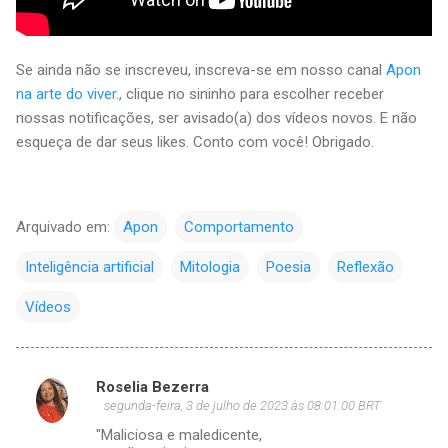
Se ainda não se inscreveu, inscreva-se em nosso canal
Apon
na arte do viver.
, clique no sininho para escolher receber
nossas notificações, ser avisado(a) dos vídeos novos. E não
esqueça de dar seus likes. Conto com você! Obrigado.
Arquivado em:
Apon
Comportamento
Inteligência artificial
Mitologia
Poesia
Reflexão
Vídeos
Roselia Bezerra
C
segunda-feira, 3 de julho de 2023 às 08:01:00 BRT
o
"Maliciosa e maledicente,