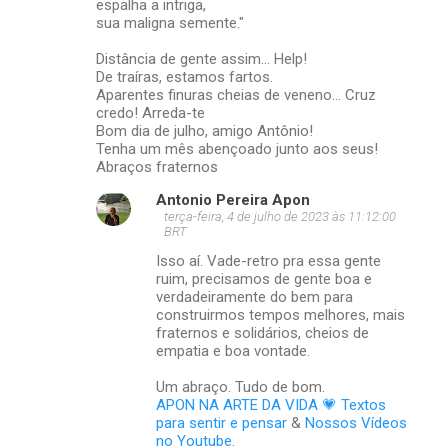
m
espalha a intriga,
sua maligna semente."
e
Distância de gente assim... Help!
n
De traíras, estamos fartos.
t
Aparentes finuras cheias de veneno... Cruz
credo! Arreda-te
á
Bom dia de julho, amigo Antônio!
r
Tenha um mês abençoado junto aos seus!
Abraços fraternos
i
Antonio Pereira Apon
o
terça-feira, 4 de julho de 2023 às 11:12:00
s
BRT
Isso aí. Vade-retro pra essa gente
ruim, precisamos de gente boa e
verdadeiramente do bem para
construirmos tempos melhores, mais
fraternos e solidários, cheios de
empatia e boa vontade.
Um abraço. Tudo de bom.
APON NA ARTE DA VIDA 💗 Textos
para sentir e pensar
&
Nossos Vídeos
no Youtube
.