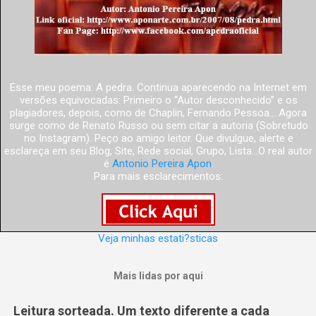
Esse meu poema: A pedra. Continua aparecendo na Internet em
versões equivocadas: Primeiro o “Autor desconhecido” e os
plagiadores, depois, como de Chaplin, Fernando Pessoa... Agora
surge como de Renato Russo ou sem citar a autoria (Sobretudo
no Instagram). Peço ao amigo leitor. Que divulgue, alerte e
esclareça em seu Blog, Site, Rede social, Grupo, Lista...O real autor
é
Antonio Pereira Apon
.
Para mais esclarecimentos:
Veja minhas estati?sticas
Mais lidas por aqui
Leitura sorteada. Um texto diferente a cada