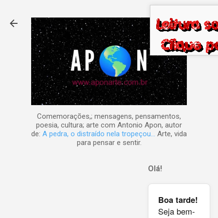
Pular para o conteúdo principal
Comemorações,; mensagens, pensamentos,
poesia, cultura; arte com Antonio Apon, autor
de:
A pedra, o distraído nela tropeçou...
Arte, vida
para pensar e sentir.
Olá!
Boa tarde!
Seja bem-