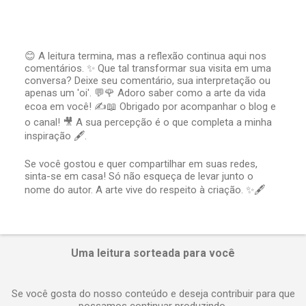
😊 A leitura termina, mas a reflexão continua aqui nos
comentários. ✨ Que tal transformar sua visita em uma
P
conversa? Deixe seu comentário, sua interpretação ou
o
apenas um 'oi'. 💬🌹 Adoro saber como a arte da vida
s
t
ecoa em você! ✍️📖 Obrigado por acompanhar o blog e
a
o canal! 🎥 A sua percepção é o que completa a minha
r
inspiração 🖋️.
u
m
Se você gostou e quer compartilhar em suas redes,
c
sinta-se em casa! Só não esqueça de levar junto o
o
nome do autor. A arte vive do respeito à criação. ✨🖋️
m
e
n
t
á
Uma leitura sorteada para você
r
i
o
Se você gosta do nosso conteúdo e deseja contribuir para que
possamos continuar produzindo.