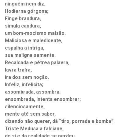
ninguém nem diz.
Hodierna górgona;
Finge brandura,
simula candura,
um bom-mocismo malsão.
Maliciosa e maledicente,
espalha a intriga,
sua maligna semente.
Recalcada e pétrea palavra,
lavra traíra,
ira dos sem noção.
Infeliz, infelicita;
assombrada, assombra;
ensombrada, intenta ensombrar;
silenciosamente,
mente até sem saber,
dizendo não querer, dá “tiro, porrada e bomba”.
Triste Medusa a falsiane,
de si e da realidade se perdeu,