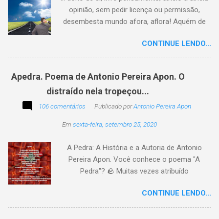
opinião, sem pedir licença ou permissão,
desembesta mundo afora, aflora! Aquém de
quem não é da conta, sem tutela e sem patrão,
CONTINUE LENDO...
sem pitaco, intromissão... Antonio Pereira
Apon. No blog Filosofando na vida , a
professora Lourdes nos convida a escrever
Apedra. Poema de Antonio Pereira Apon. O
uma frase, verso,
distraído nela tropeçou...
poesia, pensamento, mensagem… Sobre uma
imagem postada a cada quinzena. Acima, a
106 comentários
Publicado por
Antonio Pereira Apon
imagem sugerida. Abaixo, a minha 2ª
Em
sexta-feira, setembro 25, 2020
participação na segunda edição dessa
blogagem coletiva, intitulada: Poetizando e
A Pedra: A História e a Autoria de Antonio
encantando . Segue a sós o caminhante,
Pereira Apon. Você conhece o poema "A
itinerante pensador, sob o céu, sobre o
Pedra"? 🪨 Muitas vezes atribuído
caminho, toca a vida a caminhar. Vem de
erroneamente a autores famosos, este poema
ontem, de outrora, maduro pensar da hora; que
CONTINUE LENDO...
é, na verdade, de autoria de Antonio Pereira
não tarda, não demora,
Apon, publicado pela primeira vez em 1999 no
livro Essência. A obra reflete sobre como a